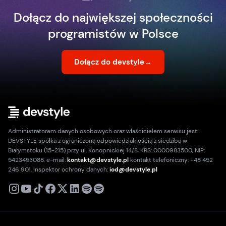
Dołącz do największej społeczności
programistów w Polsce
Dołącz do devstyle
→
Administratorem danych osobowych oraz właścicielem serwisu jest:
DEVSTYLE spółka z ograniczoną odpowiedzialnością z siedzibą w
Białymstoku (15-215) przy ul. Konopnickiej 14/8, KRS: 0000983500, NIP:
5423453088. e-mail:
kontakt@devstyle.pl
kontakt telefoniczny: +48 452
246 901. Inspektor ochrony danych:
iod@devstyle.pl
X
Instagram
Youtube
TikTok
Facebook
Linkedin
Podcast
Spotify