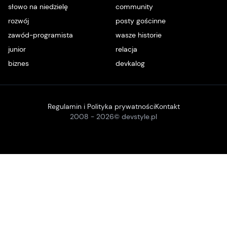
słowo na niedzielę
community
rozwój
posty gościnne
zawód-programista
wasze historie
junior
relacja
biznes
devkalog
Regulamin i Polityka prywatności
Kontakt
2008 -
2026
© devstyle.pl