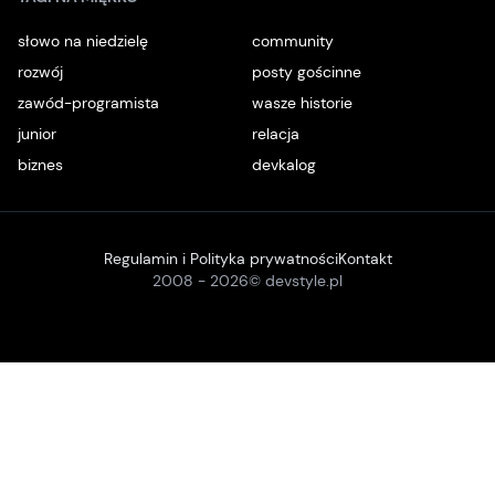
słowo na niedzielę
community
rozwój
posty gościnne
zawód-programista
wasze historie
junior
relacja
biznes
devkalog
Regulamin i Polityka prywatności
Kontakt
2008 -
2026
© devstyle.pl