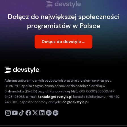
Dołącz do największej społeczności
programistów w Polsce
Dołącz do devstyle
→
Administratorem danych osobowych oraz właścicielem serwisu jest:
DEVSTYLE spółka z ograniczoną odpowiedzialnością z siedzibą w
Białymstoku (15-215) przy ul. Konopnickiej 14/8, KRS: 0000983500, NIP:
5423453088. e-mail:
kontakt@devstyle.pl
kontakt telefoniczny: +48 452
246 901. Inspektor ochrony danych:
iod@devstyle.pl
X
Instagram
Youtube
TikTok
Facebook
Linkedin
Podcast
Spotify