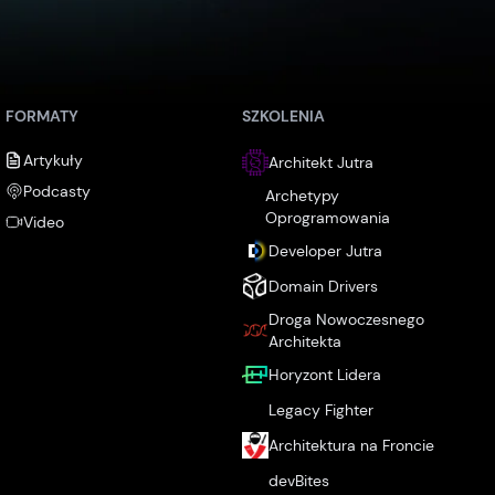
FORMATY
SZKOLENIA
Artykuły
Architekt Jutra
Podcasty
Archetypy
Oprogramowania
Video
Developer Jutra
Domain Drivers
Droga Nowoczesnego
Architekta
Horyzont Lidera
Legacy Fighter
Architektura na Froncie
devBites