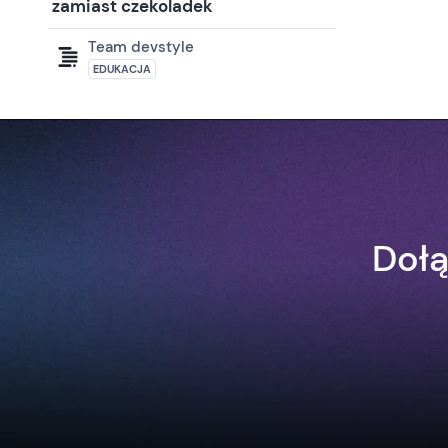
zamiast czekoladek
Team devstyle
EDUKACJA
Dołą