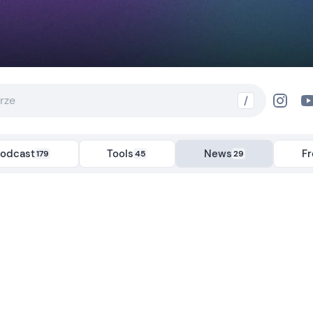
/
odcast
Tools
News
F
179
45
29