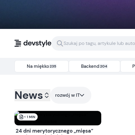
Przejdź do treści
Na miękko
Backend
P
235
204
Kategoria:
news
- Tag:
rozwoj-w-it
News
rozwój w IT
< 1
MIN
24 dni merytorycznego „mięsa”