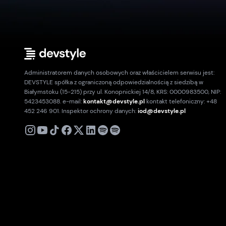
Administratorem danych osobowych oraz właścicielem serwisu jest:
DEVSTYLE spółka z ograniczoną odpowiedzialnością z siedzibą w
Białymstoku (15-215) przy ul. Konopnickiej 14/8, KRS: 0000983500, NIP:
5423453088. e-mail:
kontakt@devstyle.pl
kontakt telefoniczny: +48
452 246 901. Inspektor ochrony danych:
iod@devstyle.pl
X
Instagram
Youtube
TikTok
Facebook
Linkedin
Podcast
Spotify