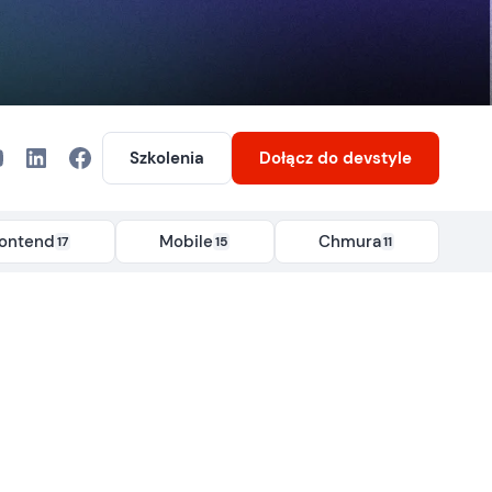
Szkolenia
Dołącz
do devstyle
rontend
Mobile
Chmura
17
15
11