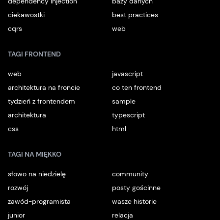
dependency injection
bazy danych
ciekawostki
best practices
cqrs
web
TAGI FRONTEND
web
javascript
architektura na froncie
co ten frontend
tydzień z frontendem
sample
architektura
typescript
css
html
TAGI NA MIĘKKO
słowo na niedzielę
community
rozwój
posty gościnne
zawód-programista
wasze historie
junior
relacja