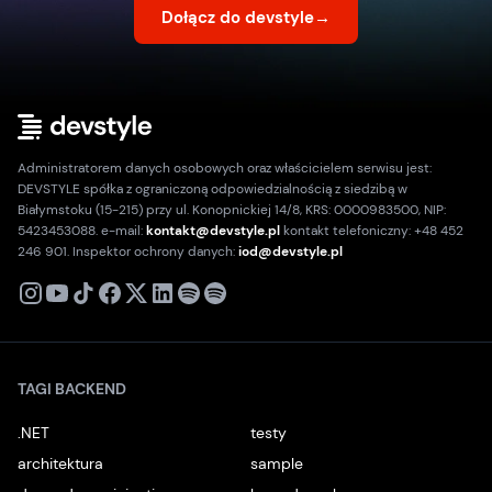
Dołącz do devstyle
→
Administratorem danych osobowych oraz właścicielem serwisu jest:
DEVSTYLE spółka z ograniczoną odpowiedzialnością z siedzibą w
Białymstoku (15-215) przy ul. Konopnickiej 14/8, KRS: 0000983500, NIP:
5423453088. e-mail:
kontakt@devstyle.pl
kontakt telefoniczny: +48 452
246 901. Inspektor ochrony danych:
iod@devstyle.pl
X
Instagram
Youtube
TikTok
Facebook
Linkedin
Podcast
Spotify
TAGI BACKEND
.NET
testy
architektura
sample