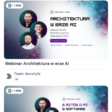
< 1
MIN
Webinar Architektura w erze AI
Team devstyle
AI
< 1
MIN