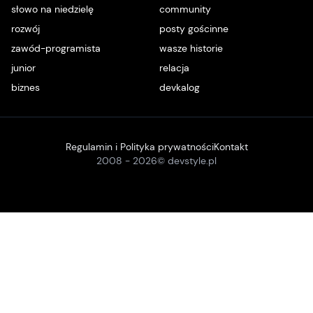
słowo na niedzielę
community
rozwój
posty gościnne
zawód-programista
wasze historie
junior
relacja
biznes
devkalog
Regulamin i Polityka prywatności
Kontakt
2008 -
2026
© devstyle.pl