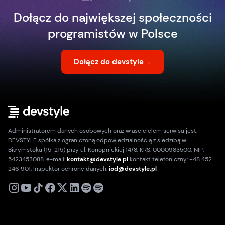
Dołącz do największej społeczności
programistów w Polsce
Dołącz do devstyle
→
Administratorem danych osobowych oraz właścicielem serwisu jest:
DEVSTYLE spółka z ograniczoną odpowiedzialnością z siedzibą w
Białymstoku (15-215) przy ul. Konopnickiej 14/8, KRS: 0000983500, NIP:
5423453088. e-mail:
kontakt@devstyle.pl
kontakt telefoniczny: +48 452
246 901. Inspektor ochrony danych:
iod@devstyle.pl
X
Instagram
Youtube
TikTok
Facebook
Linkedin
Podcast
Spotify