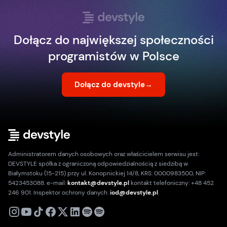
Dołącz do największej społeczności
programistów w Polsce
Dołącz do devstyle
→
Administratorem danych osobowych oraz właścicielem serwisu jest:
DEVSTYLE spółka z ograniczoną odpowiedzialnością z siedzibą w
Białymstoku (15-215) przy ul. Konopnickiej 14/8, KRS: 0000983500, NIP:
5423453088. e-mail:
kontakt@devstyle.pl
kontakt telefoniczny: +48 452
246 901. Inspektor ochrony danych:
iod@devstyle.pl
X
Instagram
Youtube
TikTok
Facebook
Linkedin
Podcast
Spotify