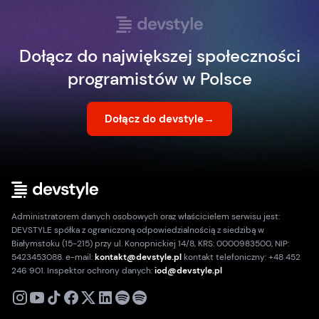
Dołącz do największej społeczności
programistów w Polsce
Dołącz do devstyle
→
Administratorem danych osobowych oraz właścicielem serwisu jest:
DEVSTYLE spółka z ograniczoną odpowiedzialnością z siedzibą w
Białymstoku (15-215) przy ul. Konopnickiej 14/8, KRS: 0000983500, NIP:
5423453088. e-mail:
kontakt@devstyle.pl
kontakt telefoniczny: +48 452
246 901. Inspektor ochrony danych:
iod@devstyle.pl
X
Instagram
Youtube
TikTok
Facebook
Linkedin
Podcast
Spotify