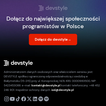
Dołącz do największej społeczności
programistów w Polsce
Dołącz do devstyle
→
Administratorem danych osobowych oraz właścicielem serwisu jest:
DEVSTYLE spółka z ograniczoną odpowiedzialnością z siedzibą w
Białymstoku (15-215) przy ul. Konopnickiej 14/8, KRS: 0000983500, NIP:
5423453088. e-mail:
kontakt@devstyle.pl
kontakt telefoniczny: +48 452
246 901. Inspektor ochrony danych:
iod@devstyle.pl
X
Instagram
Youtube
TikTok
Facebook
Linkedin
Podcast
Spotify