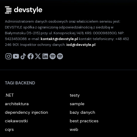
Administratorem danych osobowych oraz właścicielem serwisu jest:
DEVSTYLE spółka z ograniczoną odpowiedzialnością z siedzibą w
Białymstoku (15-215) przy ul. Konopnickiej 14/8, KRS: 0000983500, NIP:
5423453088. e-mail:
kontakt@devstyle.pl
kontakt telefoniczny: +48 452
246 901. Inspektor ochrony danych:
iod@devstyle.pl
X
Instagram
Youtube
TikTok
Facebook
Linkedin
Podcast
Spotify
TAGI BACKEND
.NET
testy
architektura
sample
dependency injection
bazy danych
ciekawostki
best practices
cqrs
web