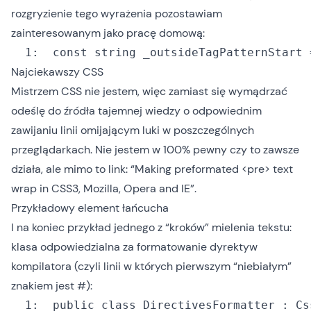
rozgryzienie tego wyrażenia pozostawiam
zainteresowanym jako pracę domową:
  1:
const
string
 _outsideTagPatternStart 
Najciekawszy CSS
Mistrzem CSS nie jestem, więc zamiast się wymądrzać
odeślę do źródła tajemnej wiedzy o odpowiednim
zawijaniu linii omijającym luki w poszczególnych
przeglądarkach. Nie jestem w 100% pewny czy to zawsze
działa, ale mimo to link:
“Making preformated <pre> text
wrap in CSS3, Mozilla, Opera and IE”
.
Przykładowy element łańcucha
I na koniec przykład jednego z “kroków” mielenia tekstu:
klasa odpowiedzialna za formatowanie dyrektyw
kompilatora (czyli linii w których pierwszym “niebiałym”
znakiem jest #):
  1:
public
class