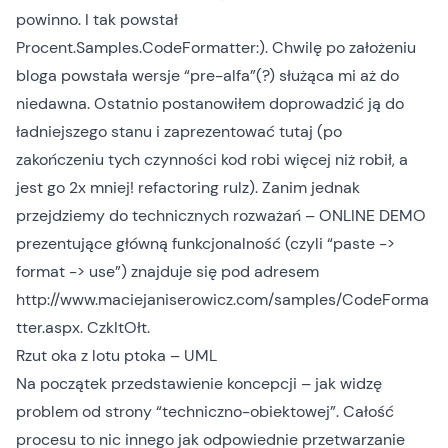
powinno. I tak powstał
Procent.Samples.CodeFormatter:). Chwilę po założeniu
bloga powstała wersje “pre-alfa”(?) służąca mi aż do
niedawna. Ostatnio postanowiłem doprowadzić ją do
ładniejszego stanu i zaprezentować tutaj (po
zakończeniu tych czynności kod robi więcej niż robił, a
jest go 2x mniej! refactoring rulz). Zanim jednak
przejdziemy do technicznych rozważań – ONLINE DEMO
prezentujące główną funkcjonalność (czyli “paste ->
format -> use”) znajduje się pod adresem
http://www.maciejaniserowicz.com/samples/CodeForma
tter.aspx
. CzkItOłt.
Rzut oka z lotu ptoka – UML
Na początek przedstawienie koncepcji – jak widzę
problem od strony “techniczno-obiektowej”. Całość
procesu to nic innego jak odpowiednie przetwarzanie