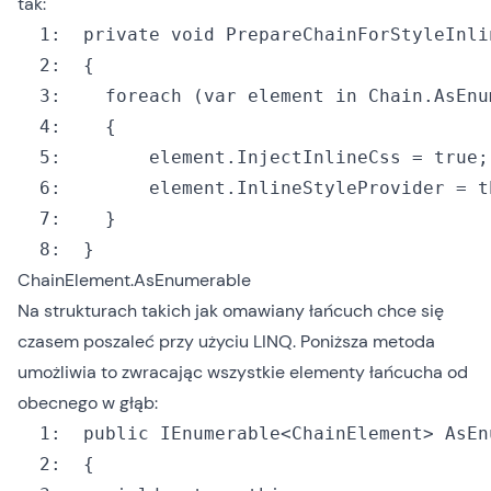
tak:
  1:
private
void
  2:
  3:
foreach
 (
var
 element 
in
  4:
  5:
  		element.InjectInlineCss = 
true
  6:
  		element.InlineStyleProvider = 
t
  7:
  8:
ChainElement.AsEnumerable
Na strukturach takich jak omawiany łańcuch chce się
czasem poszaleć przy użyciu LINQ. Poniższa metoda
umożliwia to zwracając wszystkie elementy łańcucha od
obecnego w głąb:
  1:
public
  2: