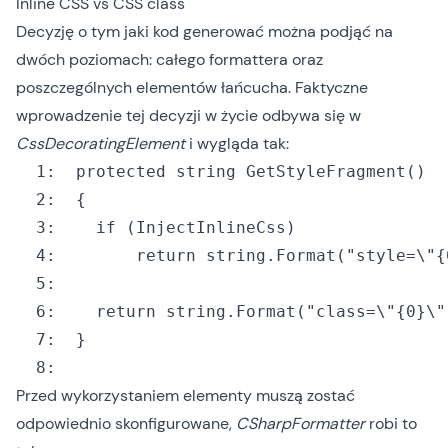
Inline CSS vs CSS class
Decyzję o tym jaki kod generować można podjąć na
dwóch poziomach: całego formattera oraz
poszczególnych elementów łańcucha. Faktyczne
wprowadzenie tej decyzji w życie odbywa się w
CssDecoratingElement
i wygląda tak:
  1:
protected
string
  2:
  3:
if
  4:
return
string
.Format(
"style=\"{
  5:
  6:
return
string
.Format(
"class=\"{0}\"
  7:
  8:
Przed wykorzystaniem elementy muszą zostać
odpowiednio skonfigurowane,
CSharpFormatter
robi to