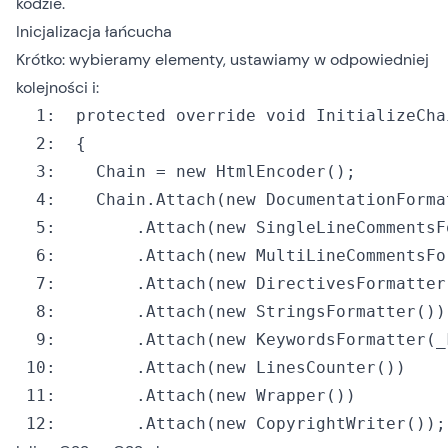
kodzie.
Inicjalizacja łańcucha
Krótko: wybieramy elementy, ustawiamy w odpowiedniej
kolejności i:
  1:
protected
override
void
  2:
  3:
  	Chain = 
new
  4:
  	Chain.Attach(
new
  5:
  		.Attach(
new
  6:
  		.Attach(
new
  7:
  		.Attach(
new
  8:
  		.Attach(
new
  9:
  		.Attach(
new
 10:
  		.Attach(
new
 11:
  		.Attach(
new
 12:
  		.Attach(
new