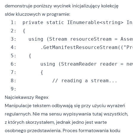
demonstruje poniższy wycinek inicjalizujący kolekcję
słów kluczowych w programie:
  1:
private
static
 IEnumerable<
string
  2:
  3:
using
  4:
  		.GetManifestResourceStream((
"Pr
  5:
  6:
using
 (StreamReader reader = 
ne
  7:
  8:
  9:
Najciekawszy Regex
Manipulacje tekstem odbywają się przy użyciu wyrażeń
regularnych. Nie ma sensu wypisywania tutaj wszystkich,
z których skorzystałem, jednak jedno jest warte
osobnego przedstawienia. Proces formatowania kodu