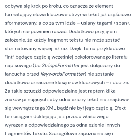
odbywa się krok po kroku, co oznacza że element
formatujący słowa kluczowe otrzyma tekst już częściowo
sformatowany, a co za tym idzie – usiany tagami <span>,
których nie powinien ruszać. Dodatkowo przyjąłem
założenie, że każdy fragment tekstu nie może zostać
sformatowany więcej niż raz. Dzięki temu przykładowo
“int” będące częścią wcześniej pokolorowanego literału
napisowego (bo
StringsFormatter
jest dołączony do
łancucha przed
KeywordsFormatter
) nie zostanie
dodatkowo oznaczone klasą słów kluczowych – i dobrze.
Za takie sztuczki odpowiedzialne jest raptem kilka
znaków pilnujących, aby odnaleziony tekst nie znajdował
się wewnątrz taga XML bądź nie był jego częścią. Efekt
ten osiągam doklejając je z przodu właściwego
wyrażenia odpowiedzialnego za odnalezienie innych
fragmentów tekstu. Szczegółowe zapoznanie się i