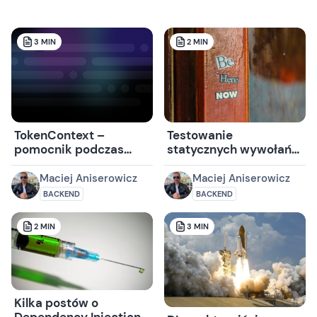
3
MIN
2
MIN
TokenContext –
Testowanie
pomocnik podczas
statycznych wywołań
logowania
na przykładzie
DateTime.Now
Maciej Aniserowicz
Maciej Aniserowicz
BACKEND
BACKEND
2
MIN
3
MIN
Kilka postów o
Dependency Injection