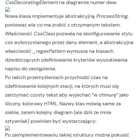
CssDecoratingElement
na diagramie numer dwa:
Nowa klasa implementuje abstrakcyjną
ProcessString
,
ponieważ wie co ma zrobić z otrzymanym tekstem.
Właściwość
CssClass
pozwala na skonfigurowanie stylu
css wykorzystanego przez dany element, a abstrakcyjna
właściwość
_regexPattern
wymusza na klasach
dziedziczących zdefiniowanie kryteriów wyszukiwania
napisu do zastąpienia.
Po takich przemyśleniach przychodzi czas na
zdefiniowanie kolejnych stacji, na których musi się
zatrzymać czysty tekst aby wyjechać “w chmurę” jako
śliczny, kolorowy HTML. Nazwy klas mówią same za
siebie, zatem kolejny diagram (ale dziś ze mnie
sztywniak) powinien być wystarczający:
Po zaimplementowaniu takiej struktury można pokusić