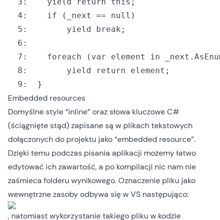
  3:
yield
return
this
  4:
if
 (_next == 
null
  5:
yield
break
  6:
  7:
foreach
 (
var
 element 
in
  8:
yield
return
  9:
Embedded resources
Domyślne style “inline” oraz słowa kluczowe C#
(ściągnięte
stąd
) zapisane są w plikach tekstowych
dołączonych do projektu jako “embedded resource”.
Dzięki temu podczas pisania aplikacji możemy łatwo
edytować ich zawartość, a po kompilacji nic nam nie
zaśmieca folderu wynikowego. Oznaczenie pliku jako
wewnętrzne zasoby odbywa się w VS następująco:
, natomiast wykorzystanie takiego pliku w kodzie