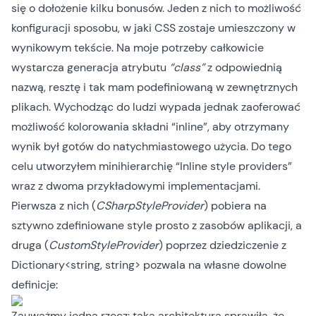
się o dołożenie kilku bonusów. Jeden z nich to możliwość
konfiguracji sposobu, w jaki CSS zostaje umieszczony w
wynikowym tekście. Na moje potrzeby całkowicie
wystarcza generacja atrybutu
“class”
z odpowiednią
nazwą, resztę i tak mam podefiniowaną w zewnętrznych
plikach. Wychodząc do ludzi wypada jednak zaoferować
możliwość kolorowania składni “inline”, aby otrzymany
wynik był gotów do natychmiastowego użycia. Do tego
celu utworzyłem minihierarchię “Inline style providers”
wraz z dwoma przykładowymi implementacjami.
Pierwsza z nich (
CSharpStyleProvider
) pobiera na
sztywno zdefiniowane style prosto z zasobów aplikacji, a
druga (
CustomStyleProvider
) poprzez dziedziczenie z
Dictionary<string, string> pozwala na własne dowolne
definicje:
Zauważmy jedną rzecz: taka architektura sprawiła, że