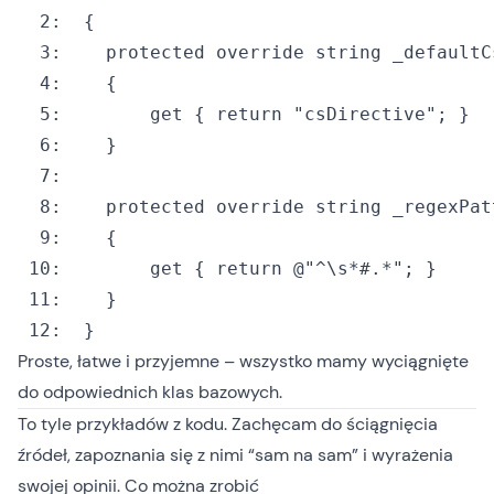
  2:
  3:
protected
override
string
  4:
  5:
  		get { 
return
"csDirective"
  6:
  7:
  8:
protected
override
string
  9:
 10:
  		get { 
return
@"^\s*#.*"
 11:
 12:
Proste, łatwe i przyjemne – wszystko mamy wyciągnięte
do odpowiednich klas bazowych.
To tyle przykładów z kodu. Zachęcam do ściągnięcia
źródeł, zapoznania się z nimi “sam na sam” i wyrażenia
swojej opinii. Co można zrobić