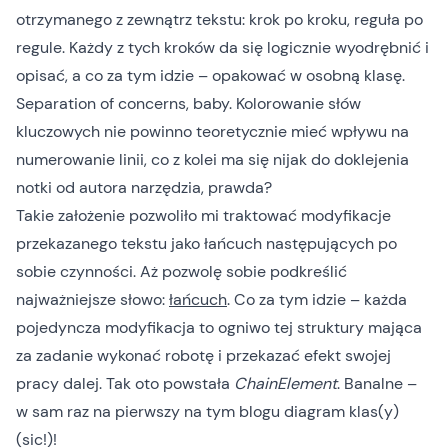
otrzymanego z zewnątrz tekstu: krok po kroku, reguła po
regule. Każdy z tych kroków da się logicznie wyodrębnić i
opisać, a co za tym idzie – opakować w osobną klasę.
Separation of concerns
, baby. Kolorowanie słów
kluczowych nie powinno teoretycznie mieć wpływu na
numerowanie linii, co z kolei ma się nijak do doklejenia
notki od autora narzędzia, prawda?
Takie założenie pozwoliło mi traktować modyfikacje
przekazanego tekstu jako łańcuch następujących po
sobie czynności. Aż pozwolę sobie podkreślić
najważniejsze słowo:
łańcuch
. Co za tym idzie – każda
pojedyncza modyfikacja to ogniwo tej struktury mająca
za zadanie wykonać robotę i przekazać efekt swojej
pracy
dalej
. Tak oto powstała
ChainElement
. Banalne –
w sam raz na pierwszy na tym blogu diagram klas(y)
(sic!)!