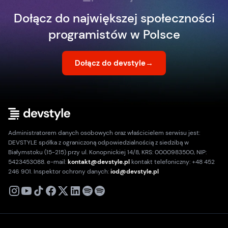
Dołącz do największej społeczności
programistów w Polsce
Dołącz do devstyle
→
Administratorem danych osobowych oraz właścicielem serwisu jest:
DEVSTYLE spółka z ograniczoną odpowiedzialnością z siedzibą w
Białymstoku (15-215) przy ul. Konopnickiej 14/8, KRS: 0000983500, NIP:
5423453088. e-mail:
kontakt@devstyle.pl
kontakt telefoniczny: +48 452
246 901. Inspektor ochrony danych:
iod@devstyle.pl
X
Instagram
Youtube
TikTok
Facebook
Linkedin
Podcast
Spotify