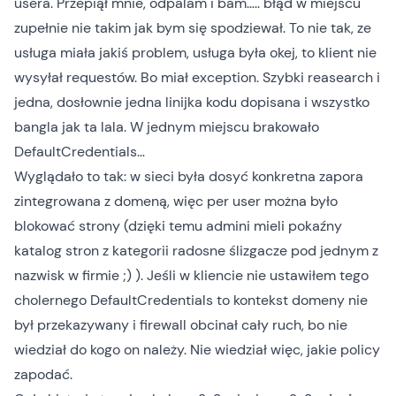
usera. Przepiął mnie, odpalam i bam….. błąd w miejscu
zupełnie nie takim jak bym się spodziewał. To nie tak, ze
usługa miała jakiś problem, usługa była okej, to klient nie
wysyłał requestów. Bo miał exception. Szybki reasearch i
jedna, dosłownie jedna linijka kodu dopisana i wszystko
bangla jak ta lala. W jednym miejscu brakowało
DefaultCredentials…
Wyglądało to tak: w sieci była dosyć konkretna zapora
zintegrowana z domeną, więc per user można było
blokować strony (dzięki temu admini mieli pokaźny
katalog stron z kategorii radosne ślizgacze pod jednym z
nazwisk w firmie ;) ). Jeśli w kliencie nie ustawiłem tego
cholernego DefaultCredentials to kontekst domeny nie
był przekazywany i firewall obcinał cały ruch, bo nie
wiedział do kogo on należy. Nie wiedział więc, jakie policy
zapodać.