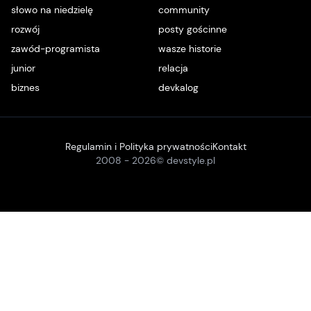
słowo na niedzielę
community
rozwój
posty gościnne
zawód-programista
wasze historie
junior
relacja
biznes
devkalog
Regulamin i Polityka prywatności
Kontakt
2008 -
2026
© devstyle.pl