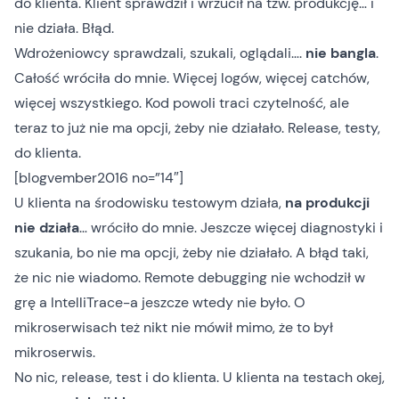
do klienta. Klient sprawdził i wrzucił na tzw. produkcję… i
nie działa. Błąd.
Wdrożeniowcy sprawdzali, szukali, oglądali….
nie bangla
.
Całość wróciła do mnie. Więcej logów, więcej catchów,
więcej wszystkiego. Kod powoli traci czytelność, ale
teraz to już nie ma opcji, żeby nie działało. Release, testy,
do klienta.
[blogvember2016 no=”14″]
U klienta na środowisku testowym działa,
na produkcji
nie działa
… wróciło do mnie. Jeszcze więcej diagnostyki i
szukania, bo nie ma opcji, żeby nie działało. A błąd taki,
że nic nie wiadomo. Remote debugging nie wchodził w
grę a IntelliTrace-a jeszcze wtedy nie było. O
mikroserwisach też nikt nie mówił mimo, że to był
mikroserwis.
No nic, release, test i do klienta. U klienta na testach okej,