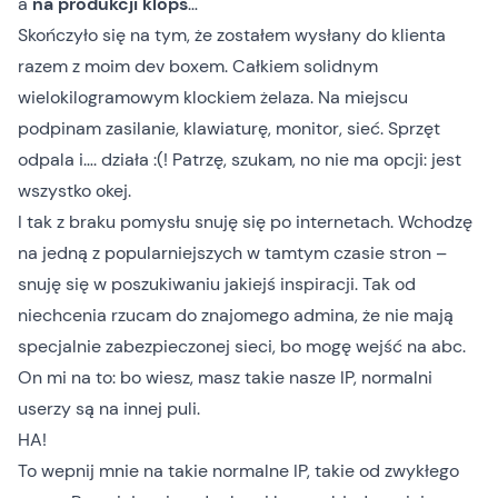
a
na produkcji klops
…
Skończyło się na tym, że zostałem wysłany do klienta
razem z moim dev boxem. Całkiem solidnym
wielokilogramowym klockiem żelaza. Na miejscu
podpinam zasilanie, klawiaturę, monitor, sieć. Sprzęt
odpala i…. działa :(! Patrzę, szukam, no nie ma opcji: jest
wszystko okej.
I tak z braku pomysłu snuję się po internetach. Wchodzę
na jedną z popularniejszych w tamtym czasie stron –
snuję się w poszukiwaniu jakiejś inspiracji. Tak od
niechcenia rzucam do znajomego admina, że nie mają
specjalnie zabezpieczonej sieci, bo mogę wejść na abc.
On mi na to: bo wiesz, masz takie nasze IP, normalni
userzy są na innej puli.
HA!
To wepnij mnie na takie normalne IP, takie od zwykłego