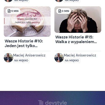
NA MIĘKKO
NA MIĘKKO
5
MIN
3
MIN
Wasze Historie #15:
Wasze Historie #10:
Walka z wypaleniem
Jeden jest tylko
zawodowym
procent.
Maciej Aniserowicz
Maciej Aniserowicz
NA MIĘKKO
NA MIĘKKO