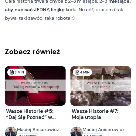
Cała historia trwała chyba z 2-3 miesiące. 2-3
miesiące,
aby napisać JEDNĄ linijkę
kodu. No cóż, czasem i tak
bywa, taki zawód, taka robota ;)
Zobacz również
3
MIN
4
MIN
Wasze Historie #5:
Wasze Historie #7:
“Daj Się Poznać” w
Moja utopia
retrospekcji
Maciej Aniserowicz
Maciej Aniserowicz