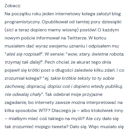
Zobacz:
Na początku roku jeden internetowy kolega założył blog
programistyczny. Opublikował od tamtej pory dziesiątki
(sic! a teraz dopiero mamy wiosnę) postów! O każdym
nowym poście informował na Twitterze. W końcu
musiałem dać wyraz swojemu uznaniu i odpisałem mu:
“
aleś się rozpisał!
“. W sensie: “
wow, stary, świetna robota,
trzymaj tak dalej!
“. Pech chciał, że akurat tego dnia
pojawił się krótki post o długości zaledwie kilku zdań. I co
zrozumiał kolega? “
ej, takie krótkie teksty to ty sobie
zachowaj, dopracuj, dopisz coś i dopiero wtedy publikuj,
nie odwalaj chały
“. Tak odebrał moje przyjazne
zagadanie, bo internety zawsze można interpretować na
kilka sposobów. WTF? Dlaczego ja – albo ktokolwiek inny
– miałbym mieć coś takiego na myśli? Ale czy dało się
tak zrozumieć mojego tweeta? Dało się. Więc musiało się