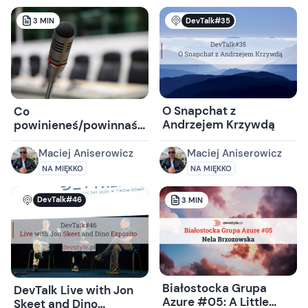
DevTalk#35
3
MIN
O Snapchat z
Co
Andrzejem Krzywdą
powinieneś/powinnaś
zrobić po konferencji?
Maciej Aniserowicz
Maciej Aniserowicz
NA MIĘKKO
NA MIĘKKO
DevTalk#46
3
MIN
Białostocka Grupa
DevTalk Live with Jon
Azure #05: A Little
Skeet and Dino