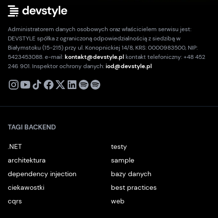
Administratorem danych osobowych oraz właścicielem serwisu jest:
DEVSTYLE spółka z ograniczoną odpowiedzialnością z siedzibą w
Białymstoku (15-215) przy ul. Konopnickiej 14/8, KRS: 0000983500, NIP:
5423453088. e-mail:
kontakt@devstyle.pl
kontakt telefoniczny: +48 452
246 901. Inspektor ochrony danych:
iod@devstyle.pl
X
Instagram
Youtube
TikTok
Facebook
Linkedin
Podcast
Spotify
TAGI BACKEND
.NET
testy
architektura
sample
dependency injection
bazy danych
ciekawostki
best practices
cqrs
web