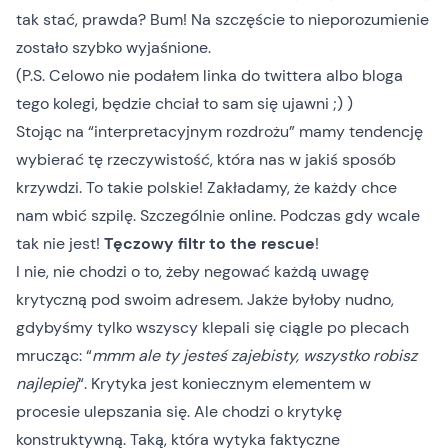
tak stać, prawda? Bum! Na szczęście to nieporozumienie
zostało szybko wyjaśnione.
(P.S. Celowo nie podałem linka do twittera albo bloga
tego kolegi, będzie chciał to sam się ujawni ;) )
Stojąc na “interpretacyjnym rozdrożu” mamy tendencję
wybierać tę rzeczywistość, która nas w jakiś sposób
krzywdzi. To takie polskie! Zakładamy, że każdy chce
nam wbić szpilę. Szczególnie online. Podczas gdy wcale
tak nie jest!
Tęczowy filtr to the rescue
!
I nie, nie chodzi o to, żeby negować każdą uwagę
krytyczną pod swoim adresem. Jakże byłoby nudno,
gdybyśmy tylko wszyscy klepali się ciągle po plecach
mrucząc: “
mmm ale ty jesteś zajebisty, wszystko robisz
najlepiej
“. Krytyka jest koniecznym elementem w
procesie ulepszania się. Ale chodzi o krytykę
konstruktywną. Taką, która wytyka faktyczne