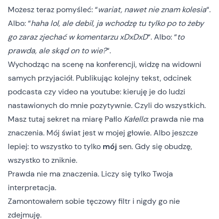
Możesz teraz pomyśleć: “
wariat, nawet nie znam kolesia
“.
Albo: “
haha lol, ale debil, ja wchodzę tu tylko po to żeby
go zaraz zjechać w komentarzu xDxDxD
“. Albo: “
to
prawda, ale skąd on to wie?
“.
Wychodząc na scenę na konferencji, widzę na widowni
samych przyjaciół. Publikując kolejny tekst, odcinek
podcasta czy video na youtube: kieruję je do ludzi
nastawionych do mnie pozytywnie. Czyli do wszystkich.
Masz tutaj sekret na miarę Pałlo
Kałello
: prawda nie ma
znaczenia. Mój świat jest w mojej głowie. Albo jeszcze
lepiej: to wszystko to tylko
mój
sen. Gdy się obudzę,
wszystko to zniknie.
Prawda nie ma znaczenia. Liczy się tylko Twoja
interpretacja.
Zamontowałem sobie tęczowy filtr i nigdy go nie
zdejmuję.