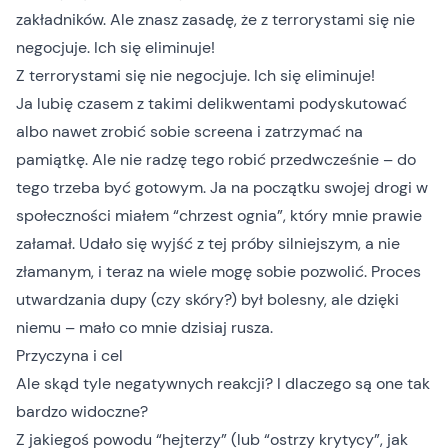
zakładników. Ale znasz zasadę, że z terrorystami się nie
negocjuje. Ich się eliminuje!
Z terrorystami się nie negocjuje. Ich się eliminuje!
Ja lubię czasem z takimi delikwentami podyskutować
albo nawet zrobić sobie screena i zatrzymać na
pamiątkę. Ale nie radzę tego robić przedwcześnie – do
tego trzeba być gotowym. Ja na początku swojej drogi w
społeczności miałem “chrzest ognia”, który mnie prawie
załamał. Udało się wyjść z tej próby silniejszym, a nie
złamanym, i teraz na wiele mogę sobie pozwolić. Proces
utwardzania dupy (czy skóry?) był bolesny, ale dzięki
niemu – mało co mnie dzisiaj rusza.
Przyczyna i cel
Ale skąd tyle negatywnych reakcji? I dlaczego są one tak
bardzo widoczne?
Z jakiegoś powodu “hejterzy” (lub “ostrzy krytycy”, jak