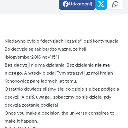
Udostępnij
Niedawno było o “
decyzjach i czasie
“, dziś kontynuacja.
Bo decyzje są tak bardzo ważne, że hej!
[blogvember2016 no=”15”]
Bez decyzji
nie ma działania. Bez działania
nie ma
niczego
. A wtedy bieda! Tym straszył już mój krajan
Kononowicz parę ładnych lat temu.
Ostatnio dowiedzieliśmy się, co dzieje się bez podjęcia
decyzji. A dziś, uwaga… zobaczmy co się dzieje, gdy
decyzja zostanie podjęta!
Once you make a decision, the universe conspires to
make it happen.