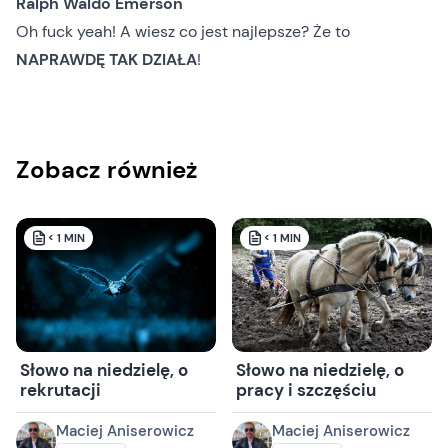
Ralph Waldo Emerson
Oh fuck yeah! A wiesz co jest najlepsze? Że to
NAPRAWDĘ TAK DZIAŁA
!
Zobacz również
< 1
MIN
< 1
MIN
Słowo na niedzielę, o
Słowo na niedzielę, o
rekrutacji
pracy i szczęściu
Maciej Aniserowicz
Maciej Aniserowicz