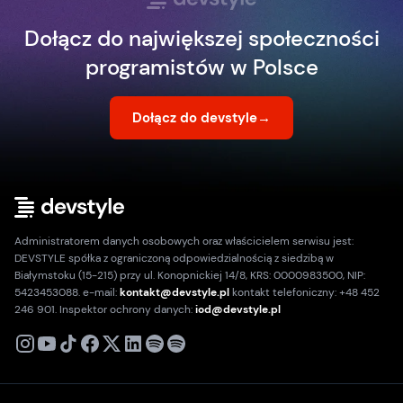
Dołącz do największej społeczności
programistów w Polsce
Dołącz do devstyle
→
Administratorem danych osobowych oraz właścicielem serwisu jest:
DEVSTYLE spółka z ograniczoną odpowiedzialnością z siedzibą w
Białymstoku (15-215) przy ul. Konopnickiej 14/8, KRS: 0000983500, NIP:
5423453088. e-mail:
kontakt@devstyle.pl
kontakt telefoniczny: +48 452
246 901. Inspektor ochrony danych:
iod@devstyle.pl
X
Instagram
Youtube
TikTok
Facebook
Linkedin
Podcast
Spotify