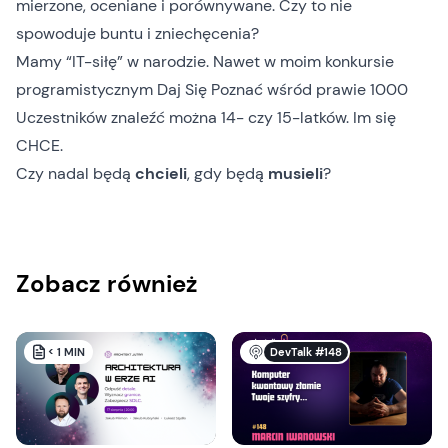
mierzone, oceniane i porównywane. Czy to nie
spowoduje buntu i zniechęcenia?
Mamy “IT-siłę” w narodzie. Nawet w moim konkursie
programistycznym
Daj Się Poznać
wśród prawie 1000
Uczestników znaleźć można 14- czy 15-latków. Im się
CHCE.
Czy nadal będą
chcieli
, gdy będą
musieli
?
Zobacz również
DevTalk #148
< 1
MIN