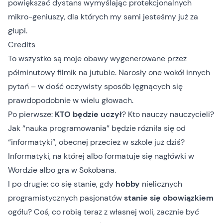
powiększać dystans wymyślając protekcjonalnych
mikro-geniuszy, dla których my sami jesteśmy już za
głupi.
Credits
To wszystko są moje obawy wygenerowane przez
półminutowy filmik na jutubie. Narosły one wokół innych
pytań – w dość oczywisty sposób lęgnących się
prawdopodobnie w wielu głowach.
Po pierwsze:
KTO będzie uczył
? Kto nauczy nauczycieli?
Jak “nauka programowania” będzie różniła się od
“informatyki”, obecnej przecież w szkole już dziś?
Informatyki, na której albo formatuje się nagłówki w
Wordzie albo gra w Sokobana.
I po drugie: co się stanie, gdy
hobby
nielicznych
programistycznych pasjonatów
stanie się obowiązkiem
ogółu? Coś, co robią teraz z własnej woli, zacznie być