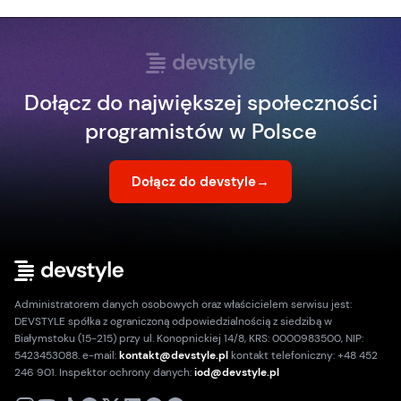
Dołącz do największej społeczności
programistów w Polsce
Dołącz do devstyle
→
Administratorem danych osobowych oraz właścicielem serwisu jest:
DEVSTYLE spółka z ograniczoną odpowiedzialnością z siedzibą w
Białymstoku (15-215) przy ul. Konopnickiej 14/8, KRS: 0000983500, NIP:
5423453088. e-mail:
kontakt@devstyle.pl
kontakt telefoniczny: +48 452
246 901. Inspektor ochrony danych:
iod@devstyle.pl