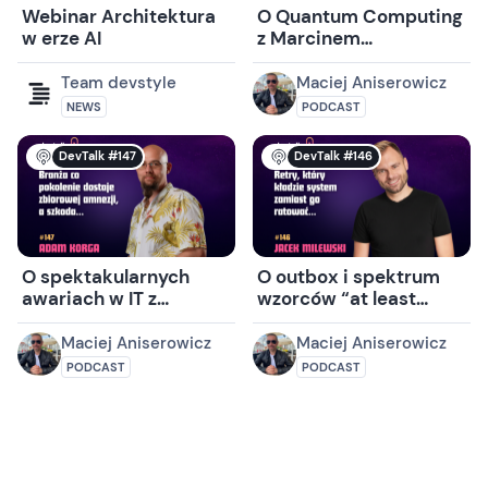
Webinar Architektura
O Quantum Computing
w erze AI
z Marcinem
Iwanowskim
Team devstyle
Maciej Aniserowicz
NEWS
PODCAST
DevTalk #147
DevTalk #146
O spektakularnych
O outbox i spektrum
awariach w IT z
wzorców “at least
Adamem Korgą
once” z Jackiem
Milewskim
Maciej Aniserowicz
Maciej Aniserowicz
PODCAST
PODCAST