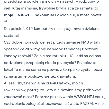
przedstawia pokolenia moich – naszych – rodziców, o
nie! Tutaj mamusia, frywolnie brykająca ze szmatą, to
moje – NASZE – pokolenie
! Pokolenie X, a może nawet
Y!
Dla pokoleń X i Y komputery nie są tajemnym dziełem
szatana!
Czy dobre i prawdziwe jest przedstawianie NAS w taki
sposób? Że dziwimy się na widok zapalonej z poziomu
kanapy żarówki? Że nie ma ratunku, i 10-latki są od nas
oddzielone przepaścią nie do przebycia? Przecież to
fałsz! Ta mama sama na pewno z kompa korzysta i poza
szmatą umie posłużyć się też klawiaturą.
A jeżeli zbyt naiwnie na 30-40 latków, moich
rówieśników, patrzę, to… czy nie powinniśmy próbować
zbudować most? Poprzez pokazywanie WSPÓLNEJ nauki,
nadrabiania zaległości, poznawania świata RAZEM. A nie