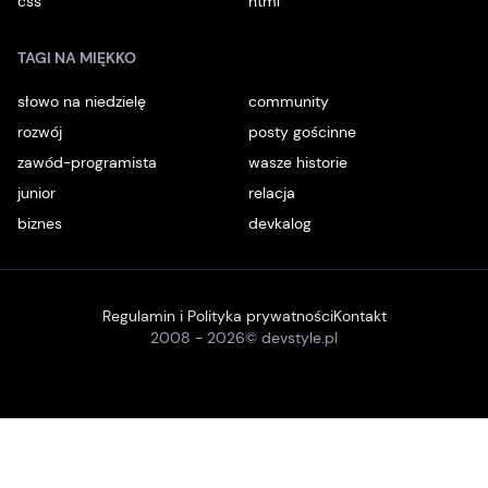
css
html
TAGI NA MIĘKKO
słowo na niedzielę
community
rozwój
posty gościnne
zawód-programista
wasze historie
junior
relacja
biznes
devkalog
Regulamin i Polityka prywatności
Kontakt
2008 -
2026
© devstyle.pl