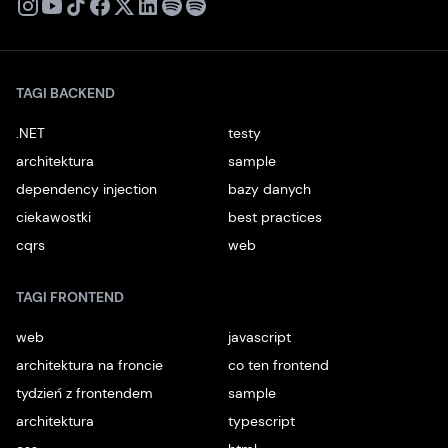
X
Instagram
Youtube
TikTok
Facebook
Linkedin
Podcast
Spotify
TAGI BACKEND
.NET
testy
architektura
sample
dependency injection
bazy danych
ciekawostki
best practices
cqrs
web
TAGI FRONTEND
web
javascript
architektura na froncie
co ten frontend
tydzień z frontendem
sample
architektura
typescript