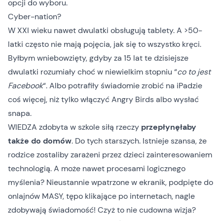
opcji do wyboru.
Cyber-nation?
W XXI wieku nawet dwulatki obsługują tablety. A >50-
latki często nie mają pojęcia, jak się to wszystko kręci.
Byłbym wniebowzięty, gdyby za 15 lat te dzisiejsze
dwulatki rozumiały choć w niewielkim stopniu “
co to jest
Facebook
“. Albo potrafiły świadomie zrobić na iPadzie
coś więcej, niż tylko włączyć Angry Birds albo wysłać
snapa.
WIEDZA zdobyta w szkole siłą rzeczy
przepłynęłaby
także do domów
. Do tych starszych. Istnieje szansa, że
rodzice zostaliby zarażeni przez dzieci zainteresowaniem
technologią. A może nawet procesami logicznego
myślenia? Nieustannie wpatrzone w ekranik, podpięte do
onlajnów MASY, tępo klikające po internetach, nagle
zdobywają świadomość! Czyż to nie cudowna wizja?