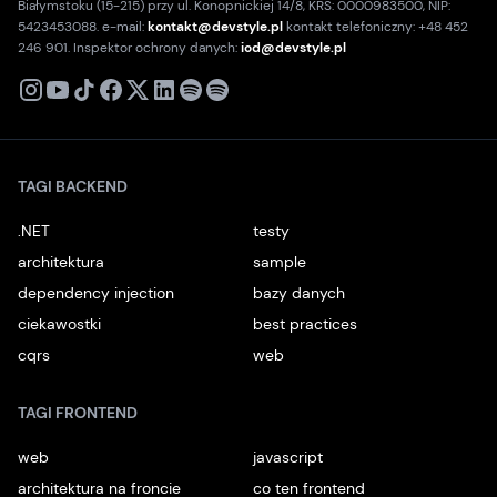
Białymstoku (15-215) przy ul. Konopnickiej 14/8, KRS: 0000983500, NIP:
5423453088. e-mail:
kontakt@devstyle.pl
kontakt telefoniczny: +48 452
246 901. Inspektor ochrony danych:
iod@devstyle.pl
X
Instagram
Youtube
TikTok
Facebook
Linkedin
Podcast
Spotify
TAGI BACKEND
.NET
testy
architektura
sample
dependency injection
bazy danych
ciekawostki
best practices
cqrs
web
TAGI FRONTEND
web
javascript
architektura na froncie
co ten frontend