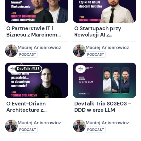
O Partnerstwie IT i
O Startupach przy
Biznesu z Marcinem
Rewolucji AI z
Dakowskim i Jakubem
Michałem Michalukiem
Kubryńskim
Maciej Aniserowicz
Maciej Aniserowicz
PODCAST
PODCAST
DevTalk #138
O Event-Driven
DevTalk Trio S03E03 –
Architecture z
DDD w erze LLM
Tomaszem
Stolarczykiem
Maciej Aniserowicz
Maciej Aniserowicz
PODCAST
PODCAST