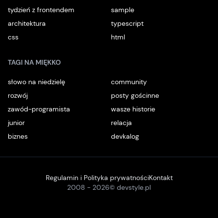
tydzień z frontendem
sample
architektura
typescript
css
html
TAGI NA MIĘKKO
słowo na niedzielę
community
rozwój
posty gościnne
zawód-programista
wasze historie
junior
relacja
biznes
devkalog
Regulamin i Polityka prywatności
Kontakt
2008 -
2026
© devstyle.pl