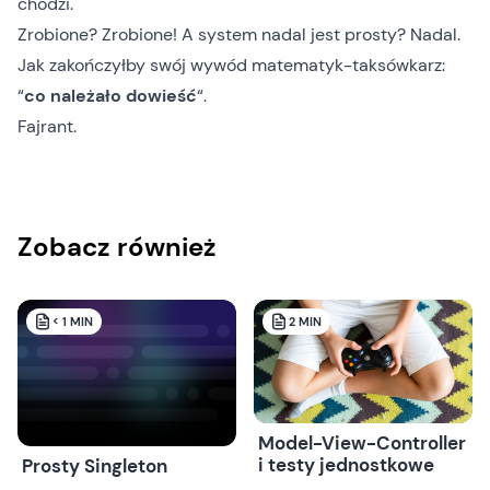
chodzi.
Zrobione? Zrobione! A system nadal jest prosty? Nadal.
Jak zakończyłby swój wywód matematyk-taksówkarz:
“
co należało dowieść
“.
Fajrant.
Zobacz również
< 1
MIN
2
MIN
Model-View-Controller
i testy jednostkowe
Prosty Singleton