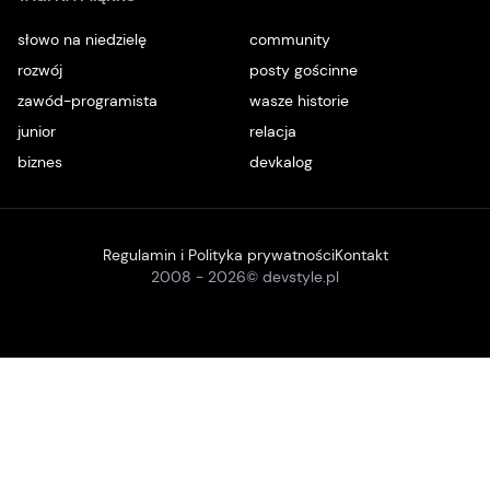
słowo na niedzielę
community
rozwój
posty gościnne
zawód-programista
wasze historie
junior
relacja
biznes
devkalog
Regulamin i Polityka prywatności
Kontakt
2008 -
2026
© devstyle.pl