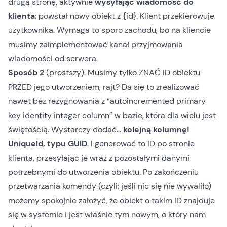
drugą stronę, aktywnie
wysyłając wiadomość do
klienta
: powstał nowy obiekt z {id}. Klient przekierowuje
użytkownika. Wymaga to sporo zachodu, bo na kliencie
musimy zaimplementować kanał przyjmowania
wiadomości od serwera.
Sposób 2
(prostszy). Musimy tylko ZNAĆ ID obiektu
PRZED jego utworzeniem, rajt? Da się to zrealizować
nawet bez rezygnowania z “autoincremented primary
key identity integer column” w bazie, która dla wielu jest
świętością. Wystarczy dodać…
kolejną kolumnę!
UniqueId, typu GUID
. I generować to ID po stronie
klienta, przesyłając je wraz z pozostałymi danymi
potrzebnymi do utworzenia obiektu. Po zakończeniu
przetwarzania komendy (czyli: jeśli nic się nie wywaliło)
możemy spokojnie założyć, że obiekt o takim ID znajduje
się w systemie i jest właśnie tym nowym, o który nam