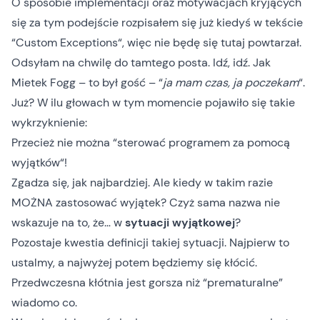
O sposobie implementacji oraz motywacjach kryjących
się za tym podejście rozpisałem się już kiedyś w tekście
“
Custom Exceptions
“, więc nie będę się tutaj powtarzał.
Odsyłam na chwilę do tamtego posta. Idź, idź. Jak
Mietek Fogg – to był gość – “
ja mam czas, ja poczekam
“.
Już? W ilu głowach w tym momencie pojawiło się takie
wykrzyknienie:
Przecież nie można “sterować programem za pomocą
wyjątków
“!
Zgadza się, jak najbardziej. Ale kiedy w takim razie
MOŻNA zastosować wyjątek? Czyż sama nazwa nie
wskazuje na to, że… w
sytuacji wyjątkowej
?
Pozostaje kwestia definicji takiej sytuacji. Najpierw to
ustalmy, a najwyżej potem będziemy się kłócić.
Przedwczesna kłótnia jest gorsza niż “prematuralne”
wiadomo co.