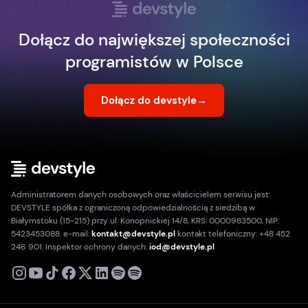
Dołącz do największej społeczności
programistów w Polsce
Dołącz do devstyle
→
Administratorem danych osobowych oraz właścicielem serwisu jest:
DEVSTYLE spółka z ograniczoną odpowiedzialnością z siedzibą w
Białymstoku (15-215) przy ul. Konopnickiej 14/8, KRS: 0000983500, NIP:
5423453088. e-mail:
kontakt@devstyle.pl
kontakt telefoniczny: +48 452
246 901. Inspektor ochrony danych:
iod@devstyle.pl
X
Instagram
Youtube
TikTok
Facebook
Linkedin
Podcast
Spotify