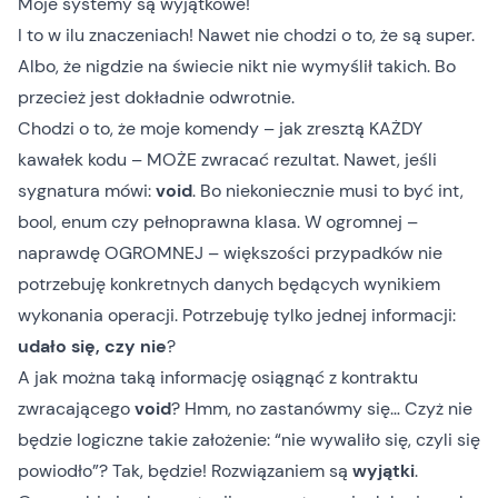
Moje systemy są
wyjątkowe
!
I to w ilu znaczeniach! Nawet nie chodzi o to, że są super.
Albo, że nigdzie na świecie nikt nie wymyślił takich. Bo
przecież
jest dokładnie odwrotnie
.
Chodzi o to, że moje komendy – jak zresztą KAŻDY
kawałek kodu – MOŻE zwracać rezultat. Nawet, jeśli
sygnatura mówi:
void
. Bo niekoniecznie musi to być int,
bool, enum czy pełnoprawna klasa. W ogromnej –
naprawdę OGROMNEJ – większości przypadków nie
potrzebuję konkretnych danych będących wynikiem
wykonania operacji. Potrzebuję tylko jednej informacji:
udało się, czy nie
?
A jak można taką informację osiągnąć z kontraktu
zwracającego
void
? Hmm, no zastanówmy się… Czyż nie
będzie logiczne takie założenie: “nie wywaliło się, czyli się
powiodło”? Tak, będzie! Rozwiązaniem są
wyjątki
.