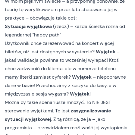
W moim pięknym świecie – a przypomnę ponownie, że
teorię tę weryfikowałem przez lata stosowania jej w
praktyce – obowiązuje takie coś:
Sytuacja wyjątkowa
(rzecz.) – każda ścieżka różna od
legendarnej “happy path”
Użytkownik chce zarezerwować na koncert więcej
biletów, niż jest dostępnych w systemie?
Wyjątek
–
jakaś walidacja powinna to wcześniej wyłapać! Ktoś
chce zadzwonić do klienta, ale w numerze telefonu
mamy literki zamiast cyferek?
Wyjątek
– niepoprawne
dane w bazie! Przechodzimy z koszyka do kasy, a w
międzyczasie sesja wygasła?
Wyjątek
!
Można by takie scenariusze mnożyć. To NIE JEST
sterowanie wyjątkami. To jest
zasygnalizowanie
sytuacji wyjątkowej
. Z tą różnicą, że ja – jako
programista – przewidziałem możliwość jej wystąpienia.