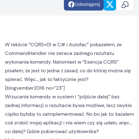
Udostępnij
W tekście “
CQRS+DI w C# i Autofac
” pokazałem, że
CommandHandler nie zwraca żadnego rezultatu
wykonania komendy. Natomiast w “
Esencja CQRS
”
pisałem, że jest to jedna z zasad, co do której można się
spierać. Więc… jak to faktycznie jest?
[blogvember2016 no=”23″]
Wrzucanie komendy w system i “pójście dalej” bez
żadnej informacji o rezultacie bywa możliwe, lecz zwykle
ciężko byłoby to zaimplementować. No bo jak to: kazałem
coś zrobić mojej aplikacji i nie wiem czy się udało, więc…
co dalej? Gdzie pokierować użytkownika?