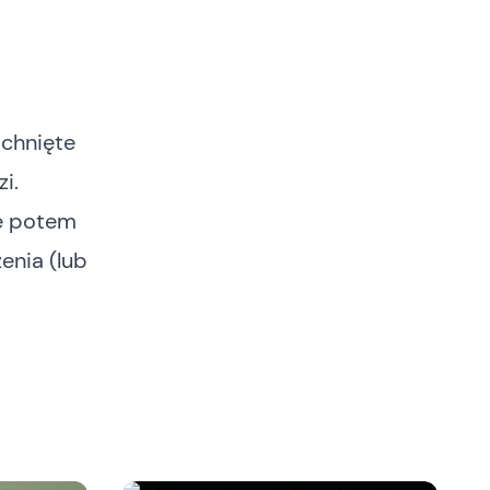
chnięte
i.
le potem
enia (lub