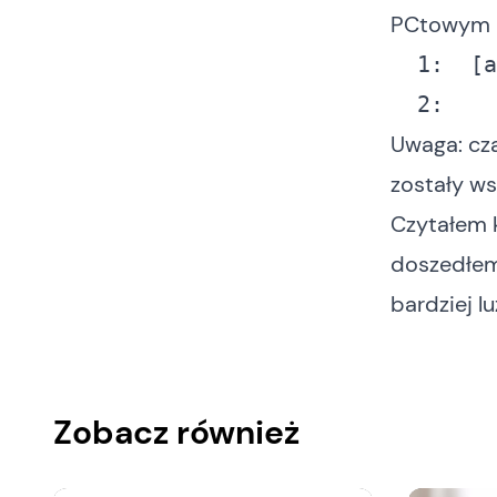
PCtowym r
  1:
  2:
Uwaga: cz
zostały ws
Czytałem k
doszedłem 
bardziej l
Zobacz również