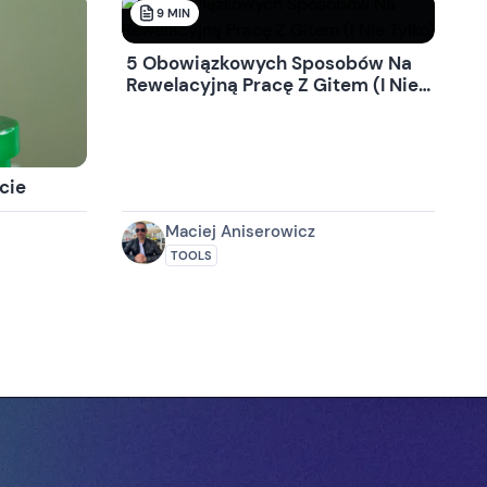
9
MIN
5 Obowiązkowych Sposobów Na
Rewelacyjną Pracę Z Gitem (I Nie
Tylko)
cie
Maciej Aniserowicz
TOOLS