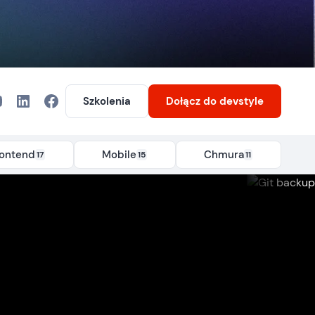
Szkolenia
Dołącz
do devstyle
rontend
Mobile
Chmura
17
15
11