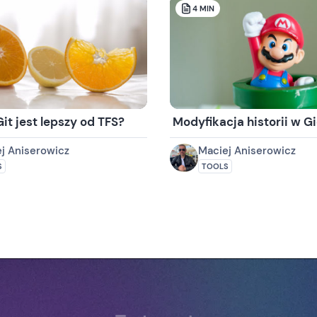
4
MIN
t jest lepszy od TFS?
Modyfikacja historii w Gi
j Aniserowicz
Maciej Aniserowicz
S
TOOLS