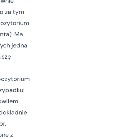
ywnie
Co za tym
pozytorium
nta). Ma
rych jedna
uszę
epozytorium
zypadku:
nowiłem
 dokładnie
or.
one z