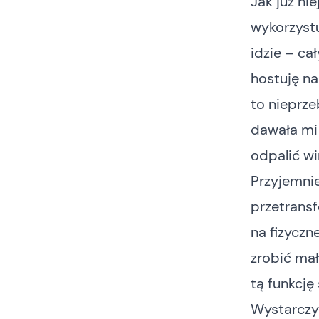
Jak już ni
wykorzystu
idzie – c
hostuję n
to nieprze
dawała mi 
odpalić wi
Przyjemnie
przetrans
na fizyczn
zrobić mał
tą funkcję
Wystarczył