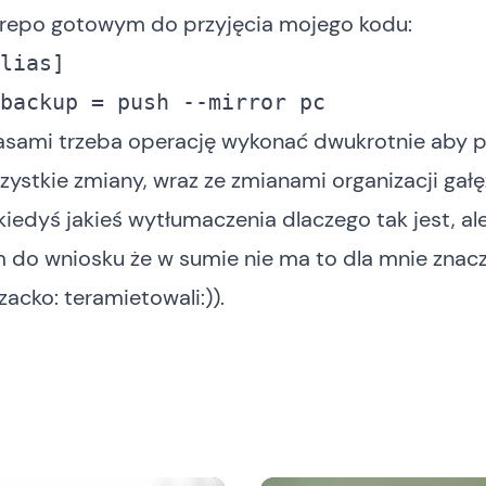
epo gotowym do przyjęcia mojego kodu:
  	backup = push --mirror pc
asami trzeba operację wykonać dwukrotnie aby p
zystkie zmiany, wraz ze zmianami organizacji gałęz
iedyś jakieś wytłumaczenia dlaczego tak jest, a
do wniosku że w sumie nie ma to dla mnie znacz
uzacko:
teramietowali
:)).