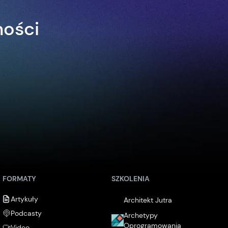
ności
FORMATY
SZKOLENIA
Artykuły
Architekt Jutra
Podcasty
Archetypy
Oprogramowania
Video