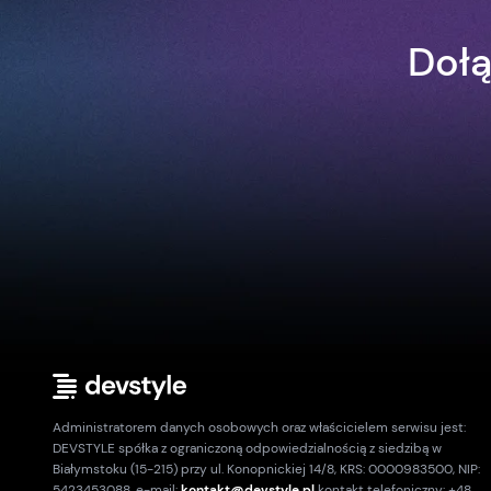
Dołą
Administratorem danych osobowych oraz właścicielem serwisu jest:
DEVSTYLE spółka z ograniczoną odpowiedzialnością z siedzibą w
Białymstoku (15-215) przy ul. Konopnickiej 14/8, KRS: 0000983500, NIP:
5423453088. e-mail:
kontakt@devstyle.pl
kontakt telefoniczny: +48