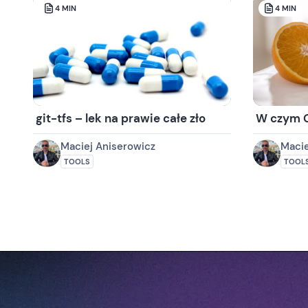
4
MIN
4
MIN
git-tfs – lek na prawie całe zło
W czym Gi
Maciej Aniserowicz
Macie
TOOLS
TOOL