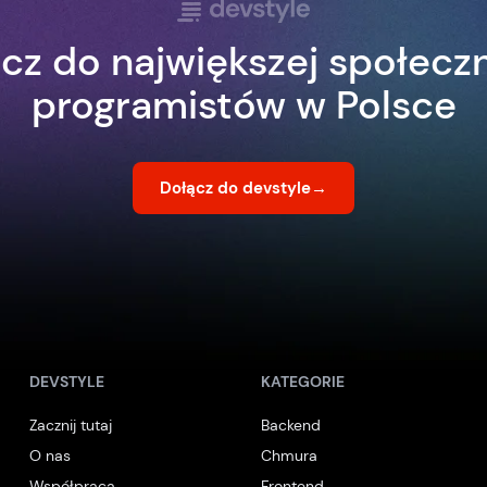
cz do największej społecz
programistów w Polsce
Dołącz do devstyle
→
DEVSTYLE
KATEGORIE
Zacznij tutaj
Backend
O nas
Chmura
Współpraca
Frontend