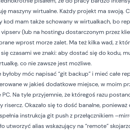
ejednokrotnie pisałem, że do pracy bardzo intens
ję maszyny wirtualne. Każdy projekt ma swoją. 
ały kod mam także schowany w wirtualkach, bo re
a
vipserv
(lub na hostingu dostarczonym przez klie
brane wprost morze zalet. Ma też kilka wad, z któ
się czasami we znaki: aby dostać się do kodu, m
rtualkę, co nie zawsze jest możliwe.
 byłoby móc napisać “git backup” i mieć całe r
ferowane w jakieś dodatkowe miejsce, w moim pr
e PC. Na tyle przyjemnie, że któregoś razu posta
y risercz. Okazało się to dość banalne, ponieważ
 spełnia instrukcja
git push
z przełącznikiem –mirr
o utworzyć alias wskazujący na “remote” skojarz