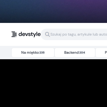
Przejdź do treści
Na miękko
Backend
P
235
204