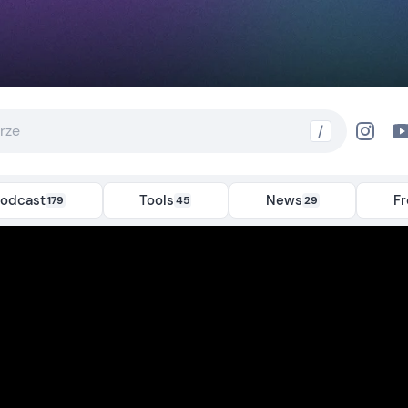
/
odcast
Tools
News
F
179
45
29