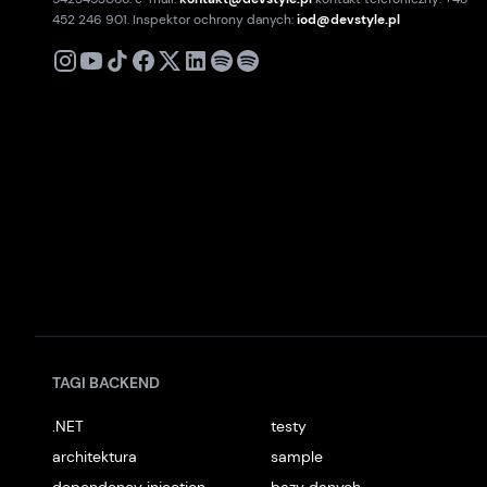
452 246 901. Inspektor ochrony danych:
iod@devstyle.pl
X
Instagram
Youtube
TikTok
Facebook
Linkedin
Podcast
Spotify
TAGI BACKEND
.NET
testy
architektura
sample