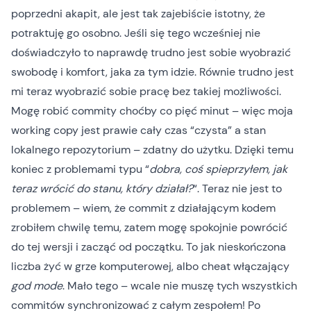
poprzedni akapit, ale jest tak zajebiście istotny, że
potraktuję go osobno. Jeśli się tego wcześniej nie
doświadczyło to naprawdę trudno jest sobie wyobrazić
swobodę i komfort, jaka za tym idzie. Równie trudno jest
mi teraz wyobrazić sobie pracę bez takiej możliwości.
Mogę robić commity choćby co pięć minut – więc moja
working copy jest prawie cały czas “czysta” a stan
lokalnego repozytorium – zdatny do użytku. Dzięki temu
koniec z problemami typu “
dobra, coś spieprzyłem, jak
teraz wrócić do stanu, który działał?
“. Teraz nie jest to
problemem – wiem, że commit z działającym kodem
zrobiłem chwilę temu, zatem mogę spokojnie powrócić
do tej wersji i zacząć od początku. To jak nieskończona
liczba żyć w grze komputerowej, albo cheat włączający
god mode
. Mało tego – wcale nie muszę tych wszystkich
commitów synchronizować z całym zespołem! Po