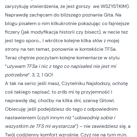
zaryzykuję stwierdzenia, że jest gorszy we WSZYSTKIM).
Naprawdę zachęcam do bliższego poznania Gita. Na
blogu
pisałem o nim kilkukrotnie
pokazując co fajniejsze
ficzery (jak
modyfikacja historii
czy
bisect
), w necie też
jest tego sporo… I wkrótce kolejne kilka słów z mojej
strony na ten temat, ponownie w kontekście TFSa.
Teraz chętnie poczytam kolejne komentarze w stylu
“
używam TFSa i nic z tego co napisałeś nie jest mi
potrzebne
“. 3, 2, 1 GO!
A tak na serio: jeśli masz, Czytelniku Najsłodszy, ochotę
coś takiego napisać, to zrób mi tę przyjemność i
naprawdę daj, choćby na kilka dni, szansę Gitowi.
Obiecuję: jeśli podejdziesz do tego z odpowiednim
nastawieniem (czyli innym niż “
udowodnię sobie i
wszystkim że TFS mi wystarcza
“) – nie zawiedziesz się, a
Twój codzienny komfort wzrośnie. Czyż nie na tym m.in.