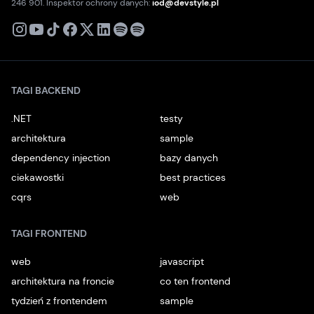
246 901. Inspektor ochrony danych:
iod@devstyle.pl
X
Instagram
Youtube
TikTok
Facebook
Linkedin
Podcast
Spotify
TAGI BACKEND
.NET
testy
architektura
sample
dependency injection
bazy danych
ciekawostki
best practices
cqrs
web
TAGI FRONTEND
web
javascript
architektura na froncie
co ten frontend
tydzień z frontendem
sample