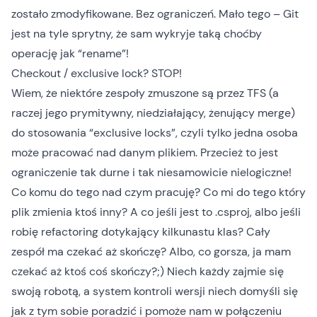
zostało zmodyfikowane. Bez ograniczeń. Mało tego – Git
jest na tyle sprytny, że sam wykryje taką choćby
operację jak “rename”!
Checkout / exclusive lock? STOP!
Wiem, że niektóre zespoły zmuszone są przez TFS (a
raczej jego prymitywny, niedziałający, żenujący merge)
do stosowania “exclusive locks”, czyli tylko jedna osoba
może pracować nad danym plikiem. Przecież to jest
ograniczenie tak durne i tak niesamowicie nielogiczne!
Co komu do tego nad czym pracuję? Co mi do tego który
plik zmienia ktoś inny? A co jeśli jest to .csproj, albo jeśli
robię refactoring dotykający kilkunastu klas? Cały
zespół ma czekać aż skończę? Albo, co gorsza, ja mam
czekać aż ktoś coś skończy?;) Niech każdy zajmie się
swoją robotą, a system kontroli wersji niech domyśli się
jak z tym sobie poradzić i pomoże nam w połączeniu