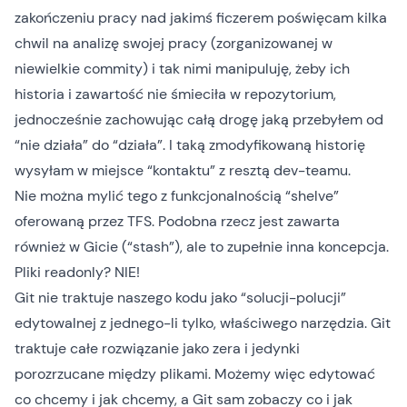
zakończeniu pracy nad jakimś ficzerem poświęcam kilka
chwil na analizę swojej pracy (zorganizowanej w
niewielkie commity) i tak nimi manipuluję, żeby ich
historia i zawartość nie śmieciła w repozytorium,
jednocześnie zachowując całą drogę jaką przebyłem od
“nie działa” do “działa”. I taką zmodyfikowaną historię
wysyłam w miejsce “kontaktu” z resztą dev-teamu.
Nie można mylić tego z funkcjonalnością “shelve”
oferowaną przez TFS. Podobna rzecz jest zawarta
również w Gicie (“stash”), ale to zupełnie inna koncepcja.
Pliki readonly? NIE!
Git nie traktuje naszego kodu jako “solucji-polucji”
edytowalnej z jednego-li tylko, właściwego narzędzia. Git
traktuje całe rozwiązanie jako zera i jedynki
porozrzucane między plikami. Możemy więc edytować
co chcemy i jak chcemy, a Git sam zobaczy co i jak