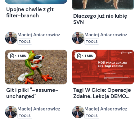
Upojne chwile z git
filter-branch
Dlaczego już nie lubię
SVN
Maciej Aniserowicz
Maciej Aniserowicz
TOOLS
TOOLS
< 1
MIN
< 1
MIN
Git i pliki "–assume-
Tagi W Gicie: Operacje
unchanged"
Zdalne. Lekcja DEMO
Kursu Gita.
Maciej Aniserowicz
Maciej Aniserowicz
TOOLS
TOOLS