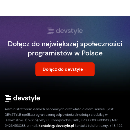
Dołącz do największej społeczności
programistów w Polsce
Dołącz do devstyle
→
Administratorem danych osobowych oraz właścicielem serwisu jest:
DEVSTYLE spółka z ograniczoną odpowiedzialnością z siedzibą w
Białymstoku (15-215) przy ul. Konopnickiej 14/8, KRS: 0000983500, NIP:
5423453088. e-mail:
kontakt@devstyle.pl
kontakt telefoniczny: +48 452