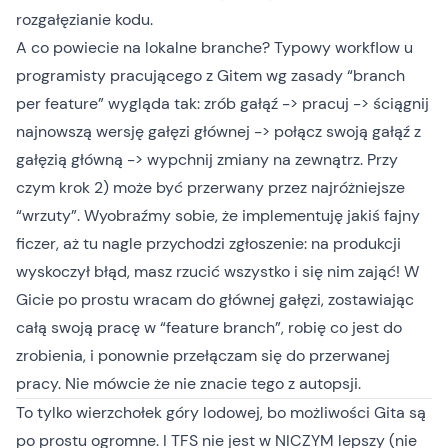
rozgałęzianie kodu.
A co powiecie na lokalne branche? Typowy workflow u
programisty pracującego z Gitem wg zasady “branch
per feature” wygląda tak: zrób gałąź -> pracuj -> ściągnij
najnowszą wersję gałęzi głównej -> połącz swoją gałąź z
gałęzią główną -> wypchnij zmiany na zewnątrz. Przy
czym krok 2) może być przerwany przez najróżniejsze
“wrzuty”. Wyobraźmy sobie, że implementuję jakiś fajny
ficzer, aż tu nagle przychodzi zgłoszenie: na produkcji
wyskoczył błąd, masz rzucić wszystko i się nim zająć! W
Gicie po prostu wracam do głównej gałęzi, zostawiając
całą swoją pracę w “feature branch”, robię co jest do
zrobienia, i ponownie przełączam się do przerwanej
pracy. Nie mówcie że nie znacie tego z autopsji.
To tylko wierzchołek góry lodowej, bo możliwości Gita są
po prostu ogromne. I TFS nie jest w NICZYM lepszy (nie