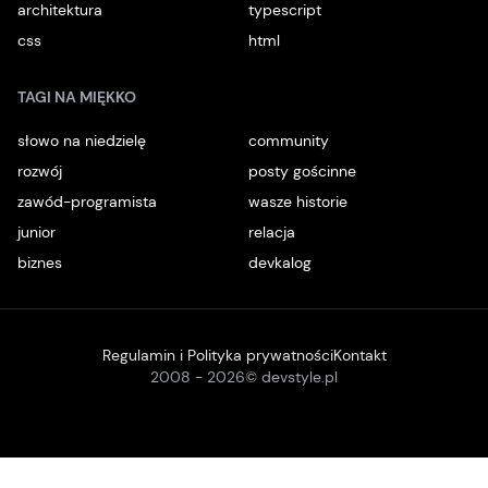
architektura
typescript
css
html
TAGI NA MIĘKKO
słowo na niedzielę
community
rozwój
posty gościnne
zawód-programista
wasze historie
junior
relacja
biznes
devkalog
Regulamin i Polityka prywatności
Kontakt
2008 -
2026
© devstyle.pl