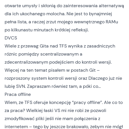
otwarte umysły i skłonią do zainteresowania alternatywą
dla ich ukochanego molocha. Nie jest to bynajmniej
pełna lista, a raczej zrzut mojego wewnętrznego RAMu
po kilkunastu minutach krótkiej refleksji.
DVCS
Wiele z przewag Gita nad TFS wynika z zasadniczych
różnic pomiędzy scentralizowanym a
zdecentralizowanym podejściem do kontroli wersji.
Więcej na ten temat pisałem w postach
Git –
rozproszony system kontroli wersji
oraz
Dlaczego już nie
lubię SVN
. Zapraszam również tam, a póki co…
Praca offline
Wiem, że TFS oferuje koncepcję “pracy offline”. Ale co to
za praca? Wielkiej łaski VS mi nie robi że pozwoli
zmodyfikować pliki jeśli nie mam połączenia z
internetem – tego by jeszcze brakowało, żebym nie mógł