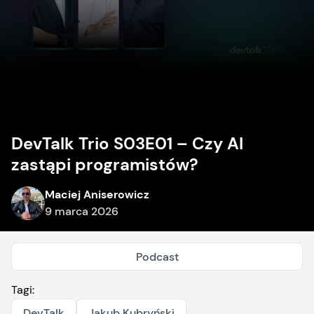
DevTalk Trio S03E01 – Czy AI
zastąpi programistów?
Maciej Aniserowicz
9 marca 2026
Podcast
Tagi:
DevTalk
Jakub Kubryński