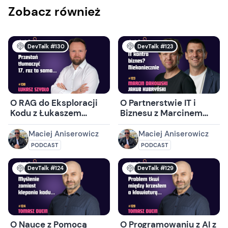
Zobacz również
DevTalk #130
DevTalk #123
O RAG do Eksploracji
O Partnerstwie IT i
Kodu z Łukaszem
Biznesu z Marcinem
Szydło
Dakowskim i Jakubem
Kubryńskim
Maciej Aniserowicz
Maciej Aniserowicz
PODCAST
PODCAST
DevTalk #124
DevTalk #129
O Nauce z Pomocą
O Programowaniu z AI z