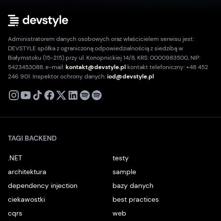
Administratorem danych osobowych oraz właścicielem serwisu jest:
DEVSTYLE spółka z ograniczoną odpowiedzialnością z siedzibą w
Białymstoku (15-215) przy ul. Konopnickiej 14/8, KRS: 0000983500, NIP:
5423453088. e-mail:
kontakt@devstyle.pl
kontakt telefoniczny: +48 452
246 901. Inspektor ochrony danych:
iod@devstyle.pl
X
Instagram
Youtube
TikTok
Facebook
Linkedin
Podcast
Spotify
TAGI BACKEND
.NET
testy
architektura
sample
dependency injection
bazy danych
ciekawostki
best practices
cqrs
web