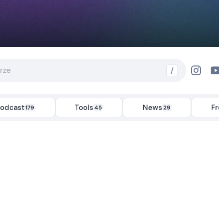
/
odcast
Tools
News
F
179
45
29