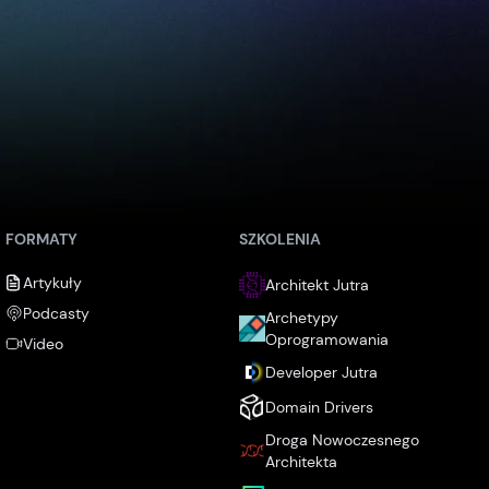
FORMATY
SZKOLENIA
Artykuły
Architekt Jutra
Podcasty
Archetypy
Oprogramowania
Video
Developer Jutra
Domain Drivers
Droga Nowoczesnego
Architekta