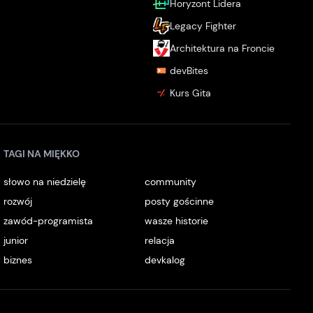
Horyzont Lidera
Legacy Fighter
Architektura na Froncie
devBites
Kurs Gita
TAGI NA MIĘKKO
słowo na niedzielę
community
rozwój
posty gościnne
zawód-programista
wasze historie
junior
relacja
biznes
devkalog