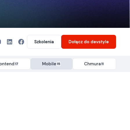
Szkolenia
Dołącz
do devstyle
rontend
Mobile
Chmura
17
15
11