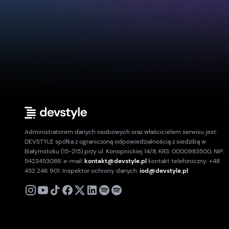
Administratorem danych osobowych oraz właścicielem serwisu jest:
DEVSTYLE spółka z ograniczoną odpowiedzialnością z siedzibą w
Białymstoku (15-215) przy ul. Konopnickiej 14/8, KRS: 0000983500, NIP:
5423453088. e-mail:
kontakt@devstyle.pl
kontakt telefoniczny: +48
452 246 901. Inspektor ochrony danych:
iod@devstyle.pl
X
Instagram
Youtube
TikTok
Facebook
Linkedin
Podcast
Spotify