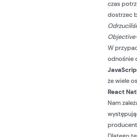
czas potrz
dostrzec 
Odrzuciliś
Objective-
W przypadk
odnośnie 
JavaScrip
że wiele o
React Nat
Nam zależ
występują
producentó
Dlatego t