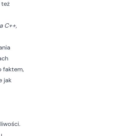
 też
a C++,
ania
ach
o faktem,
e jak
liwości.
u