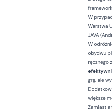
framework
W przypadk
Warstwa U
JAVA (Andr
W odróżnie
obydwu pla
ręcznego 
efektywni
grę, ale w
Dodatkowy
większe m
Zamiast ar