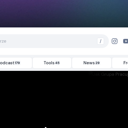
/
odcast
Tools
News
F
179
45
29