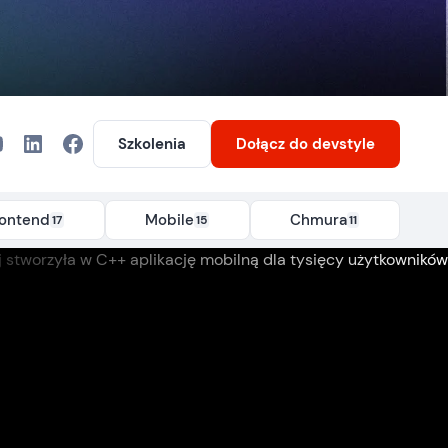
Szkolenia
Dołącz
do devstyle
rontend
Mobile
Chmura
17
15
11