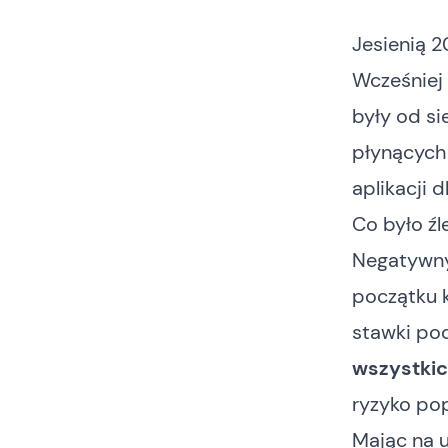
Jesienią 2
Wcześniej
były od si
płynących 
aplikacji 
Co było źl
Negatywny
początku 
stawki po
wszystkic
ryzyko pop
Mając na 