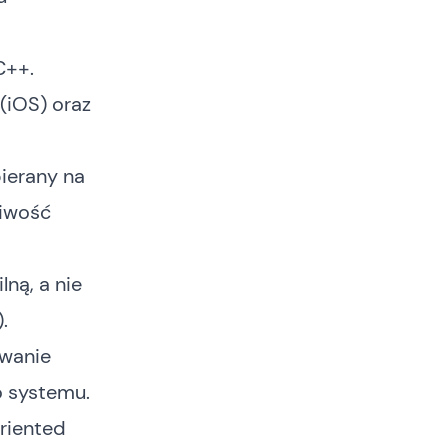
C++.
(iOS) oraz
pierany na
liwość
ną, a nie
.
owanie
o systemu.
riented