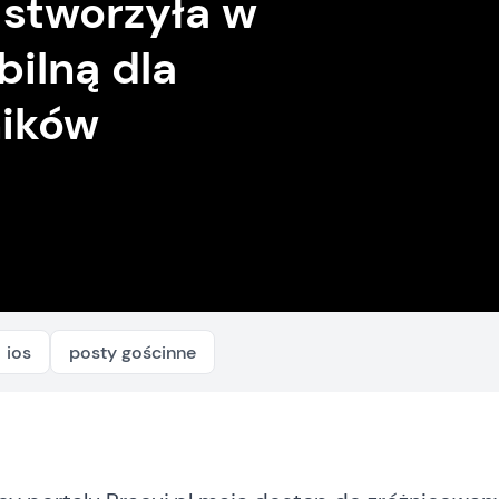
 stworzyła w
bilną dla
ników
ios
posty gościnne