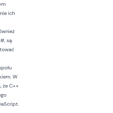
rym
nie ich
ównież
#, są
ktować
społu
ykiem. W
, że C++
ego
aScript.