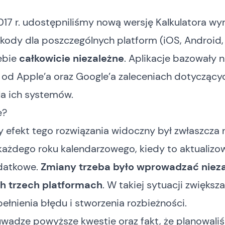
017 r. udostępniliśmy nową wersję Kalkulatora w
 kody dla poszczególnych platform (iOS, Androi
ebie
całkowicie niezależne
. Aplikacje bazowały 
od Apple’a oraz Google’a zaleceniach dotyczący
dla ich systemów.
e?
 efekt tego rozwiązania widoczny był zwłaszcza 
każdego roku kalendarzowego, kiedy to aktualizo
datkowe.
Zmiany trzeba było wprowadzać nieza
h trzech platformach
. W takiej sytuacji zwiększa
ełnienia błędu i stworzenia rozbieżności.
uwadze powyższe kwestie oraz fakt, że planowali