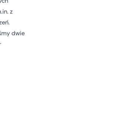
ych
in. z
zeń.
iśmy dwie
r