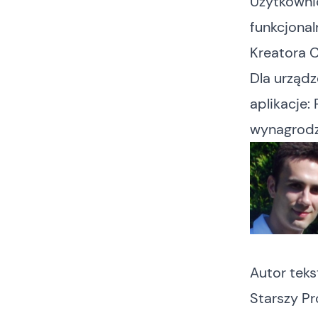
Użytkown
funkcjonal
Kreatora C
Dla urząd
aplikacje:
wynagrod
Autor teks
Starszy P