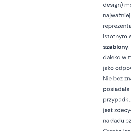
design) m
najważnie
reprezenta
Istotnym 
szablony
daleko w 
jako odpo
Nie bez zn
posiadała
przypadku 
jest zdec
nakładu cz