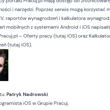
icy
portalu Pracuj.pl
mają dostęp do zróżnicowan
ności i narzędzi. Poprzez serwis mogą korzystać m.
V, raportów wynagrodzeń i kalkulatora wynagrod
zeń mobilnych z systemami Android i iOS napisal
Pracuj.pl – Oferty pracy
(
tutaj iOS
) oraz
Kalkulato
zeń
(
tutaj iOS
).
tu:
Patryk Nadrowski
rogramista iOS w
Grupie Pracuj
.