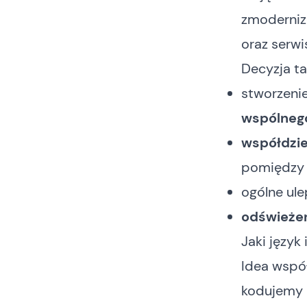
zmodernizo
oraz serw
Decyzja ta
stworzeni
wspólneg
współdzie
pomiędzy a
ogólne ul
odświeże
Jaki język
Idea współ
kodujemy r