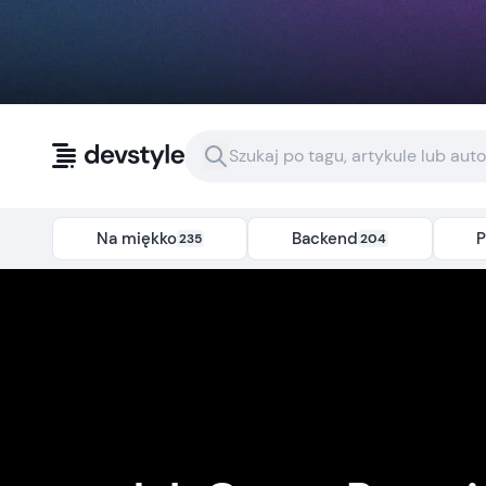
Przejdź do treści
Na miękko
Backend
P
235
204