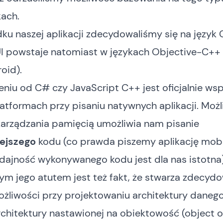
ach.
u naszej aplikacji zdecydowaliśmy się na język 
I powstaje natomiast w językach Objective-C++ 
oid).
niu od C# czy JavaScript C++ jest oficjalnie ws
tformach przy pisaniu natywnych aplikacji. Moż
zarządzania pamięcią umożliwia nam pisanie
ejszego
kodu (co prawda piszemy aplikację mobil
ydajność wykonywanego kodu jest dla nas istotna)
m jego atutem jest też fakt, że stwarza zdecyd
ożliwości przy projektowaniu architektury daneg
chitektury nastawionej na obiektowość (object o