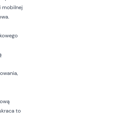
i mobilnej
owa.
tkowego
ą
nowania,
sową
skraca to