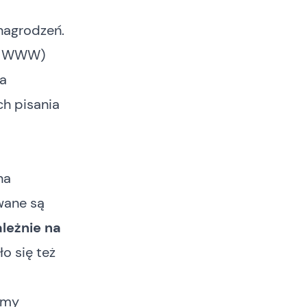
ynagrodzeń.
d, WWW)
na
ch pisania
na
wane są
leżnie na
ło się też
śmy