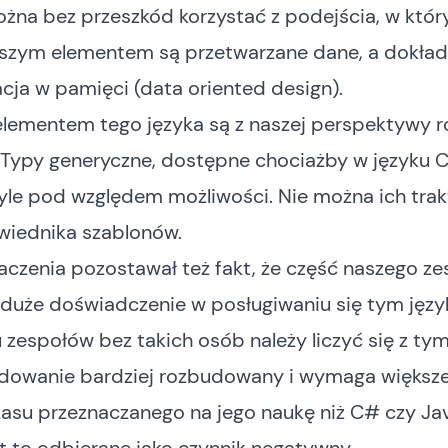
ożna bez przeszkód korzystać z podejścia, w któ
jszym elementem są przetwarzane dane, a dokład
cja w pamięci (data oriented design).
elementem tego języka są z naszej perspektywy r
. Typy generyczne, dostępne chociażby w języku C
tyle pod względem możliwości. Nie można ich tra
wiednika szablonów.
aczenia pozostawał też fakt, że część naszego ze
 duże doświadczenie w posługiwaniu się tym jęz
zespołów bez takich osób należy liczyć się z tym
ydowanie bardziej rozbudowany i wymaga większ
asu przeznaczanego na jego naukę niż C# czy Jav