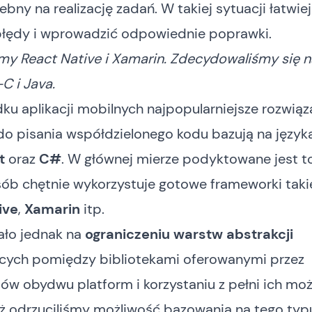
ebny na realizację zadań. W takiej sytuacji łatwiej
błędy i wprowadzić odpowiednie poprawki.
my React Native i Xamarin. Zdecydowaliśmy się n
C i Java.
u aplikacji mobilnych najpopularniejsze rozwiąz
do pisania współdzielonego kodu bazują na język
t
oraz
C#
. W głównej mierze podyktowane jest t
sób chętnie wykorzystuje gotowe frameworki taki
ive
,
Xamarin
itp.
ało jednak na
ograniczeniu warstw abstrakcji
cych pomiędzy bibliotekami oferowanymi przez
w obydwu platform i korzystaniu z pełni ich moż
eż odrzuciliśmy możliwość bazowania na tego typ