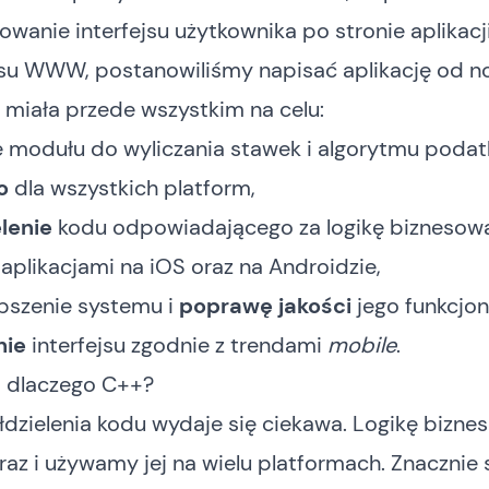
wanie interfejsu użytkownika po stronie aplikacj
isu WWW, postanowiliśmy napisać aplikację od n
 miała przede wszystkim na celu:
e modułu do wyliczania stawek i algorytmu poda
o
dla wszystkich platform,
lenie
kodu odpowiadającego za logikę biznesow
plikacjami na iOS oraz na Androidzie,
epszenie systemu i
poprawę jakości
jego funkcjo
nie
interfejsu zgodnie z trendami
mobile
.
 i dlaczego C++?
dzielenia kodu wydaje się ciekawa. Logikę bizne
az i używamy jej na wielu platformach. Znacznie 