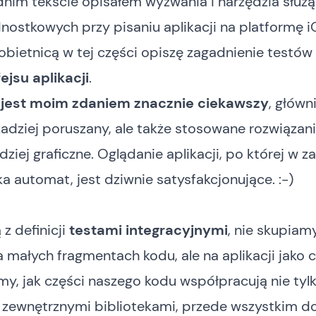
nim tekście
opisałem wyzwania i narzędzia służ
nostkowych przy pisaniu aplikacji na platformę i
obietnicą w tej części opiszę zagadnienie testów 
fejsu aplikacji
.
n
jest moim zdaniem znacznie ciekawszy
, główn
rzadziej poruszany, ale także stosowane rozwiązan
dziej graficzne. Oglądanie aplikacji, po której w
ka automat, jest dziwnie satysfakcjonujące. :-)
 z definicji
testami integracyjnymi
, nie skupiam
małych fragmentach kodu, ale na aplikacji jako c
, jak części naszego kodu współpracują nie tylk
z zewnętrznymi bibliotekami, przede wszystkim d