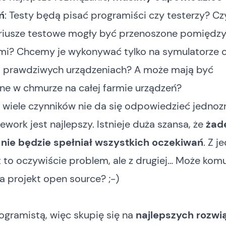
ń
: Testy będą pisać programiści czy testerzy? C
riusze testowe mogły być przenoszone pomiędz
mi? Chcemy je wykonywać tylko na symulatorze 
a prawdziwych urządzeniach? A może mają być
e w chmurze na całej farmie urządzeń?
 wiele czynników nie da się odpowiedzieć jednoz
ework jest najlepszy. Istnieje duża szansa, że
żad
nie będzie spełniał wszystkich oczekiwań
. Z j
t to oczywiście problem, ale z drugiej… Może kom
 projekt open source? ;-)
ogramistą, więc skupię się na
najlepszych rozwi