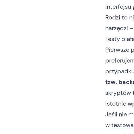
interfejsu 
Rodzi to 
narzędzi 
Testy biał
Pierwsze p
preferuje
przypadku
tzw. bac
skryptów 
Istotnie w
Jeśli nie
w testowan