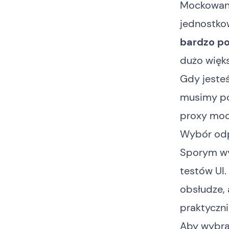
Mockowanie
jednostko
bardzo p
dużo więk
Gdy jesteś
musimy pos
proxy mod
Wybór od
Sporym wy
testów UI
obsłudze, 
praktyczni
Aby wybra