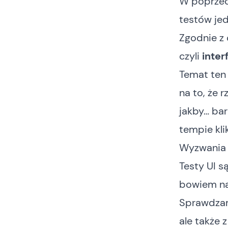
W
poprzed
testów jed
Zgodnie z 
czyli
inter
Temat te
na to, że 
jakby… bar
tempie kli
Wyzwania
Testy UI są
bowiem na 
Sprawdzamy
ale także 