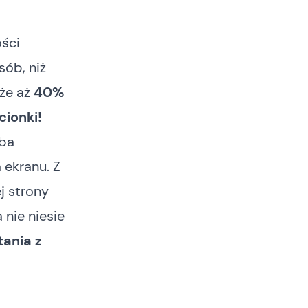
ści
sób, niż
 że aż
40%
ionki!
eba
 ekranu. Z
j strony
nie niesie
tania z