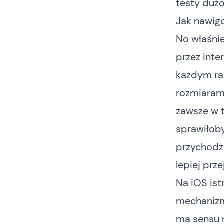
testy dużo
Jak nawigo
No właśnie
przez inte
każdym ra
rozmiarami
zawsze w 
sprawiłob
przychodzi
lepiej prz
Na iOS ist
mechanizm
ma sensu 