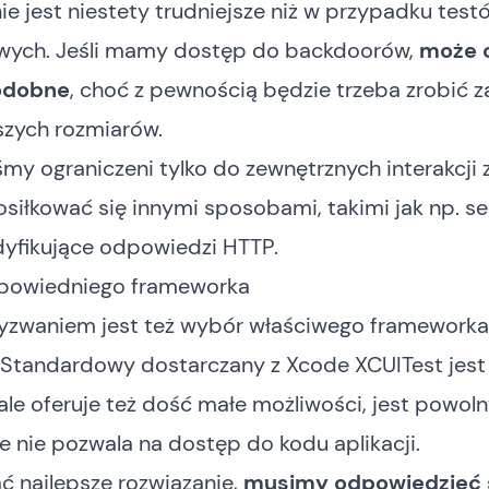
 jest niestety trudniejsze niż w przypadku test
wych. Jeśli mamy dostęp do backdoorów,
może 
odobne
, choć z pewnością będzie trzeba zrobić z
szych rozmiarów.
my ograniczeni tylko do zewnętrznych interakcji z
iłkować się innymi sposobami, takimi jak np. s
yfikujące odpowiedzi HTTP.
powiedniego frameworka
zwaniem jest też wybór właściwego frameworka
. Standardowy dostarczany z Xcode XCUITest jest
ale oferuje też dość małe możliwości, jest powoln
e nie pozwala na dostęp do kodu aplikacji.
ć najlepsze rozwiązanie,
musimy odpowiedzieć 