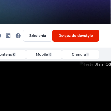
Szkolenia
Dołącz
do devstyle
rontend
Mobile
Chmura
17
15
11