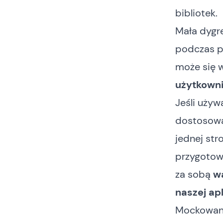
bibliotek.
Mała dygr
podczas pr
może się 
użytkowni
Jeśli używ
dostosowa
jednej str
przygotow
za sobą
wa
naszej ap
Mockowan