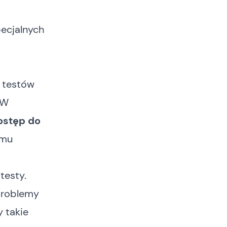
ecjalnych
p testów
 W
ostęp do
omu
testy.
problemy
y takie