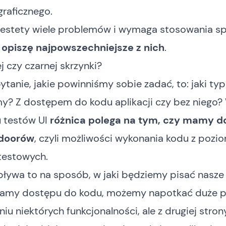
graficznego.
niestety wiele problemów i wymaga stosowania sp
–
opiszę najpowszechniejsze z nich
.
ej czy czarnej skrzynki?
ytanie, jakie powinniśmy sobie zadać, to: jaki ty
my? Z dostępem do kodu aplikacji czy bez niego?
 testów UI
różnica polega na tym, czy mamy d
kdoorów
, czyli możliwości wykonania kodu z pozi
testowych.
pływa to na sposób, w jaki będziemy pisać nasze 
 mamy dostępu do kodu, możemy napotkać duże 
iu niektórych funkcjonalności, ale z drugiej stron