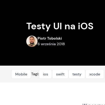
Testy UI na iOS
Piotr Tobolski
6 września 2018
Tagi:
Mobile
ios
swift
testy
xcode