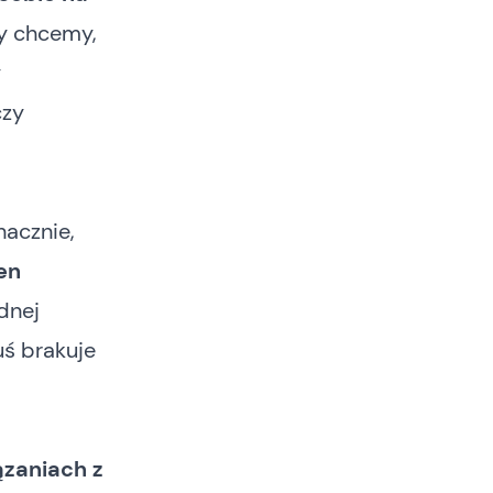
zy chcemy,
y
czy
nacznie,
en
ednej
uś brakuje
ązaniach z