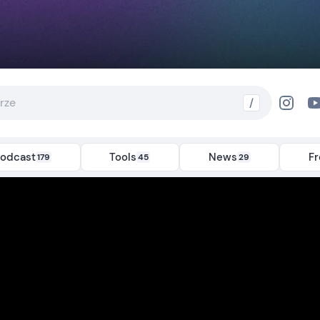
/
odcast
Tools
News
F
179
45
29