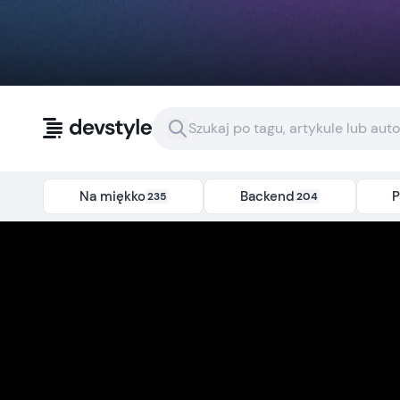
Przejdź do treści
Na miękko
Backend
P
235
204