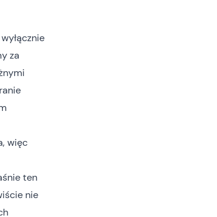
 wyłącznie
my za
óżnymi
ranie
em
a, więc
łaśnie ten
ście nie
ch