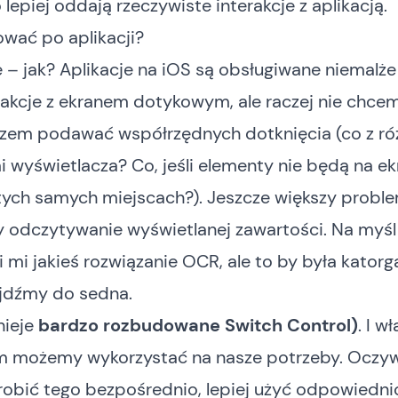
 lepiej oddają rzeczywiste interakcje z aplikacją.
wać po aplikacji?
 – jak? Aplikacje na iOS są obsługiwane niemalże
rakcje z ekranem dotykowym, ale raczej nie chce
zem podawać współrzędnych dotknięcia (co z r
 wyświetlacza? Co, jeśli elementy nie będą na ek
tych samych miejscach?). Jeszcze większy probl
y odczytywanie wyświetlanej zawartości. Na myśl
 mi jakieś rozwiązanie OCR, ale to by była katorg
ejdźmy do sedna.
nieje
bardzo rozbudowane
Switch Control
)
. I w
 możemy wykorzystać na nasze potrzeby. Oczywi
robić tego bezpośrednio, lepiej użyć odpowiedni