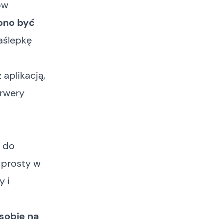
ów
ono być
aślepkę
 aplikacją,
erwery
 do
 prosty w
y i
sobie na