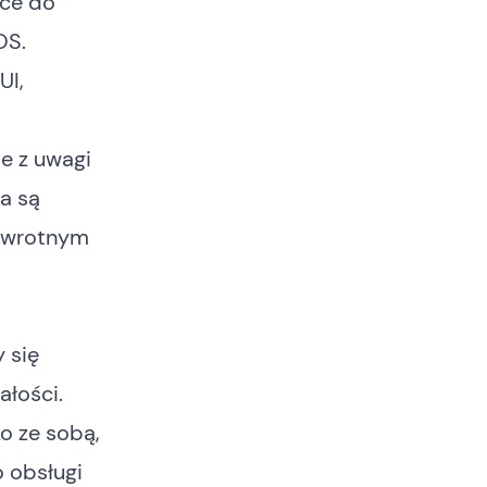
ące do
OS.
UI,
ie z uwagi
ia są
 zawrotnym
y się
ałości.
o ze sobą,
o obsługi