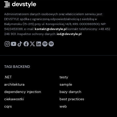
Administratorem danych osobowych oraz właścicielem serwisu jest:
DEVSTYLE spółka z ograniczoną odpowiedzialnością z siedzibą w
Białymstoku (15-215) przy ul. Konopnickiej 14/8, KRS: 0000983500, NIP:
5423453088. e-mail:
kontakt@devstyle.pl
kontakt telefoniczny: +48 452
246 901. Inspektor ochrony danych:
iod@devstyle.pl
X
Instagram
Youtube
TikTok
Facebook
Linkedin
Podcast
Spotify
TAGI BACKEND
.NET
testy
architektura
sample
dependency injection
bazy danych
ciekawostki
best practices
cqrs
web