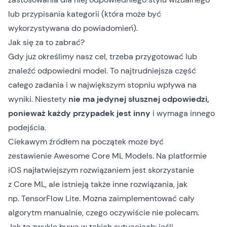
lub przypisania kategorii (która może być
wykorzystywana do powiadomień).
Jak się za to zabrać?
Gdy już określimy nasz cel, trzeba przygotować lub
znaleźć odpowiedni model. To najtrudniejsza część
całego zadania i w największym stopniu wpływa na
wyniki. Niestety
nie ma jedynej słusznej odpowiedzi,
ponieważ każdy przypadek jest inny
i wymaga innego
podejścia.
Ciekawym źródłem na początek może być
zestawienie
Awesome Core ML Models
. Na platformie
iOS najłatwiejszym rozwiązaniem jest skorzystanie
z
Core ML
, ale istnieją także inne rozwiązania, jak
np.
TensorFlow Lite
. Można zaimplementować cały
algorytm manualnie, czego oczywiście nie polecam.
Jak to zwykle bywa w takich sytuacjach: jeśli