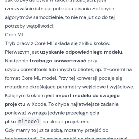
rzeczywiście istnieje potrzeba pisania złożonych
algorytmów samodzielnie, to nie ma już co do tej
potrzeby wątpliwości.
Core ML
Tryb pracy z Core ML składa się z kilku kroków.
Pierwszym jest
uzyskanie odpowiedniego modelu
.
Następnie
trzeba go konwertować
przy
użyciu
coremltools
lub innych bibliotek, np.
tf-coreml
na
format
Core ML model
. Przy tej konwersji podaje się
metadane określające parametry wejściowe i wyjściowe.
Kolejnym krokiem jest
import modelu do swojego
projektu
w Xcode. To chyba najłatwiejsze zadanie,
ponieważ wymaga jedynie przeciągnięcia
pliku
na okno z projektem.
mlmodel
Gdy mamy to już za sobą, możemy przejść do
implementacji. Tę można zrobić na dwa sposoby: użyć