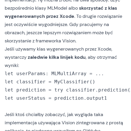
bezpośrednio klasy MLModel albo
skorzystać z klas
wygenerowanych przez Xcode
. To drugie rozwiązanie
jest oczywiście wygodniejsze. Gdy pracujemy na
obrazach, jeszcze lepszym rozwiązaniem może być
skorzystanie z frameworka Vision.
Jeśli używamy klas wygenerowanych przez Xcode,
wystarczy
zaledwie kilka linijek kodu
, aby otrzymać
wyniki:
let userParams: MLMultiArray = ...

let classifier = MyClassifier()

let prediction = try classifier.prediction(
let userStatus = prediction.output1

Jeśli ktoś chciałby zobaczyć, jak wygląda taka
implementacja używająca Vision zintegrowana z prostą
aplikacją, to niedawno
wrzuciłem na GitHuba