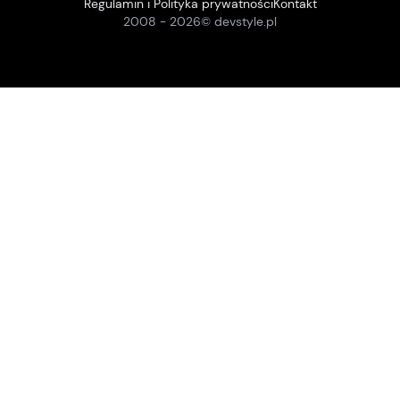
Regulamin i Polityka prywatności
Kontakt
2008 -
2026
© devstyle.pl