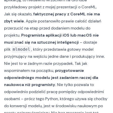
przykładowy projekt
z mojej prezentacji o CoreML.
Jak się okazało,
faktycznej pracy z CoreML nie ma
zbyt wiele
. Apple postanowiło prawie całość działań
przerzucić na etap przed dodaniem modelu do
projektu.
Programista aplikacji iOS lub macOS nie
musi znać się na sztucznej inteligencji
– dostaje
plik
, który przedstawia gotowy model
mlmodel
przyjmujący na wejściu jedne dane i produkujący inne.
Nie jest to w żadnym razie przypadek. Tak jak
wspominałem na początku,
przygotowanie
odpowiedniego modelu jest zadaniem raczej dla
naukowca niż programisty
. Nie tylko pozwala to
odpowiednio podzielić pracę pomiędzy odpowiednimi
osobami – prócz tego Python, którego używa się choćby
do konwersji modelu, jest w środowisku naukowym po
prostu najpopularniejszy. Nie bez znaczenia jest też