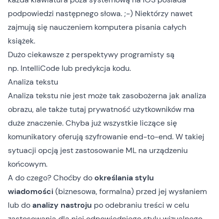
podpowiedzi następnego słowa. ;-) Niektórzy nawet
zajmują się
nauczeniem komputera pisania całych
książek
.
Dużo ciekawsze z perspektywy programisty są
np.
IntelliCode
lub
predykcja kodu
.
Analiza tekstu
Analiza tekstu nie jest może tak zasobożerna jak analiza
obrazu, ale także tutaj prywatność użytkowników ma
duże znaczenie. Chyba już wszystkie liczące się
komunikatory oferują szyfrowanie end-to-end. W takiej
sytuacji opcją jest zastosowanie ML na urządzeniu
końcowym.
A do czego? Choćby do
określania stylu
wiadomości
(biznesowa, formalna) przed jej wysłaniem
lub do
analizy nastroju
po odebraniu treści w celu
zastosowania dla niej odpowiedniego stylu wizualnego