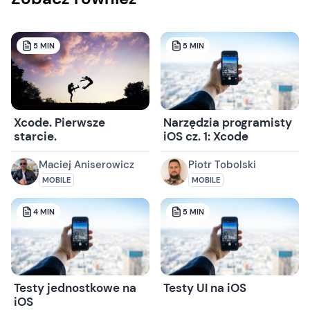
5
MIN
5
MIN
Xcode. Pierwsze
Narzędzia programisty
starcie.
iOS cz. 1: Xcode
Maciej Aniserowicz
Piotr Tobolski
MOBILE
MOBILE
4
MIN
5
MIN
Testy jednostkowe na
Testy UI na iOS
iOS