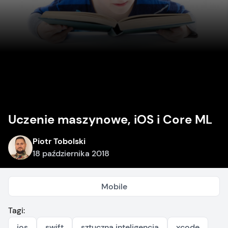
Uczenie maszynowe, iOS i Core ML
Piotr Tobolski
18 października 2018
Mobile
Tagi:
ios
swift
sztuczna inteligencja
xcode