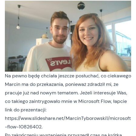
Na pewno będę chciała jeszcze posłuchać, co ciekawego
Marcin ma do przekazania, ponieważ zdradził mi, że
pracuje już nad nowym tematem. Jeżeli interesuje Was,
co takiego zaintrygowało mnie w Microsoft Flow, łapcie
link do prezentacji:
https://www.slideshare.net/MarcinTyborowski1/microsoft
-flow-10826402
.
Po zakończeniu wystąpienia przyszedł czas na krótką