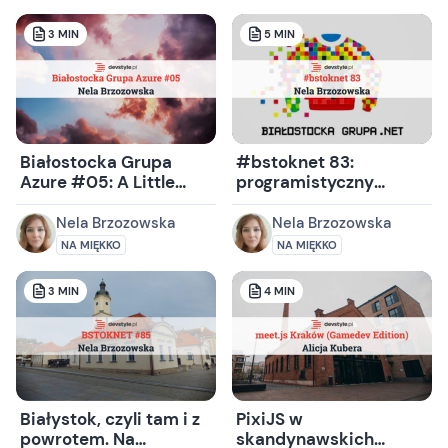
3
MIN
5
MIN
Białostocka Grupa
#bstoknet 83:
Azure #05: A Little
programistyczny
Party Never Killed
sposób na wakacyjny
Nobody
letarg
Nela Brzozowska
Nela Brzozowska
NA MIĘKKO
NA MIĘKKO
3
MIN
4
MIN
Białystok, czyli tam i z
PixiJS w
powrotem. Na
skandynawskich