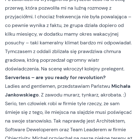
przerwę, która pozwoliła mi na luźną rozmowę z
przyjaciółmi. I chociaż frekwencja nie była powalająca –
co pewnie wynika z faktu, że grupa działa dopiero od
kilku miesięcy, w dodatku mamy okres wakacyjnej
posuchy – taki kameralny klimat bardzo mi odpowiadał.
Tymczasem z oddali zbliżała się prawdziwa chmura
gradowa, którą poprzedzał ogromny wiatr
doświadczenia. Na scenę wkroczył kolejny prelegent.
Serverless – are you ready for revolution?
Ladies and gentlemen, przedstawiam Państwu
Michała
Jankowskiego
. Z zawodu murarz, tynkarz, akrobata. :)
Serio, ten człowiek robi w firmie tyle rzeczy, że sam
śmieje się z tego, ile miejsca na slajdzie musi poświęcać
na swoje stanowisko. Tak naprawdę jest Architektem,
Software Deweloperem oraz Team Leaderem w firmie
Objectivity. Michał przyjechał na nasze piękne tereny aż