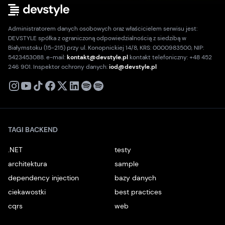
Administratorem danych osobowych oraz właścicielem serwisu jest:
DEVSTYLE spółka z ograniczoną odpowiedzialnością z siedzibą w
Białymstoku (15-215) przy ul. Konopnickiej 14/8, KRS: 0000983500, NIP:
5423453088. e-mail:
kontakt@devstyle.pl
kontakt telefoniczny: +48 452
246 901. Inspektor ochrony danych:
iod@devstyle.pl
X
Instagram
Youtube
TikTok
Facebook
Linkedin
Podcast
Spotify
TAGI BACKEND
.NET
testy
architektura
sample
dependency injection
bazy danych
ciekawostki
best practices
cqrs
web