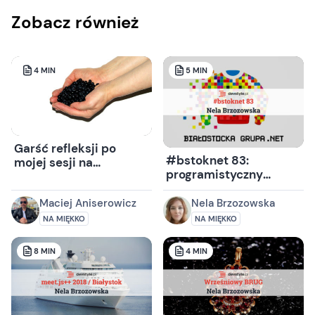
Zobacz również
4
MIN
5
MIN
Garść refleksji po
#bstoknet 83:
mojej sesji na
programistyczny
4Developers
sposób na wakacyjny
letarg
Maciej Aniserowicz
Nela Brzozowska
NA MIĘKKO
NA MIĘKKO
8
MIN
4
MIN