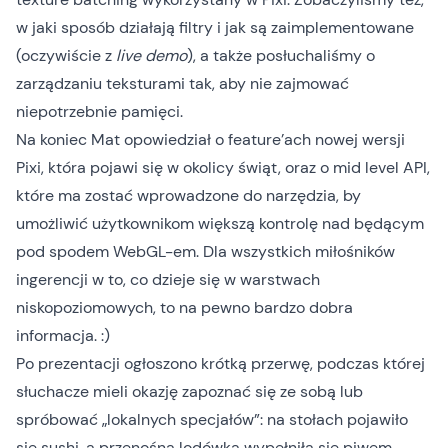
w jaki sposób działają filtry i jak są zaimplementowane
(oczywiście z
live demo
), a także posłuchaliśmy o
zarządzaniu teksturami tak, aby nie zajmować
niepotrzebnie pamięci.
Na koniec Mat opowiedział o feature’ach nowej wersji
Pixi, która pojawi się w okolicy świąt, oraz o mid level API,
które ma zostać wprowadzone do narzędzia, by
umożliwić użytkownikom większą kontrolę nad będącym
pod spodem WebGL-em. Dla wszystkich miłośników
ingerencji w to, co dzieje się w warstwach
niskopoziomowych, to na pewno bardzo dobra
informacja. :)
Po prezentacji ogłoszono krótką przerwę, podczas której
słuchacze mieli okazję zapoznać się ze sobą lub
spróbować „lokalnych specjałów”: na stołach pojawiło
się sushi, a przenośna lodówka wypełniła się piwem.