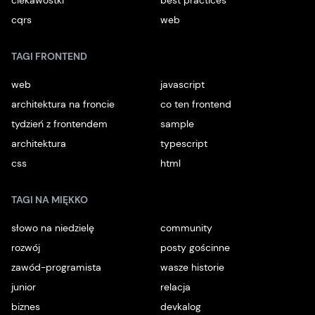
ciekawostki
best practices
cqrs
web
TAGI FRONTEND
web
javascript
architektura na froncie
co ten frontend
tydzień z frontendem
sample
architektura
typescript
css
html
TAGI NA MIĘKKO
słowo na niedzielę
community
rozwój
posty gościnne
zawód-programista
wasze historie
junior
relacja
biznes
devkalog