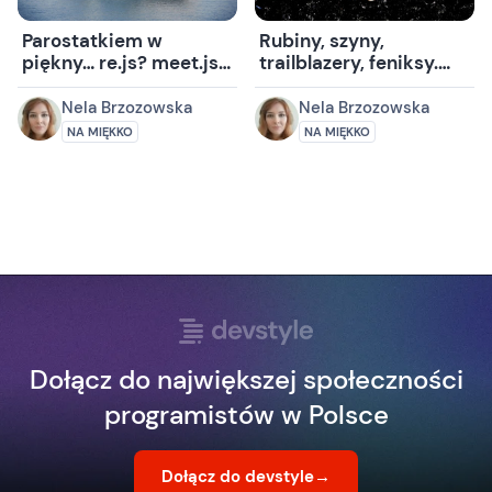
Parostatkiem w
Rubiny, szyny,
piękny… re.js? meet.js
trailblazery, feniksy.
special w Białymstoku
Wrześniowe spotkanie
BRUG.
Nela Brzozowska
Nela Brzozowska
NA MIĘKKO
NA MIĘKKO
Dołącz do największej społeczności
programistów w Polsce
Dołącz do devstyle
→