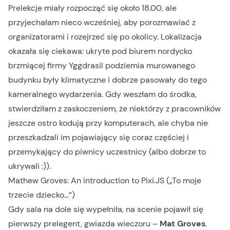
Prelekcje miały rozpocząć się około 18.00, ale
przyjechałam nieco wcześniej, aby porozmawiać z
organizatorami i rozejrzeć się po okolicy. Lokalizacja
okazała się ciekawa: ukryte pod biurem nordycko
brzmiącej firmy
Yggdrasil
podziemia murowanego
budynku były klimatyczne i dobrze pasowały do tego
kameralnego wydarzenia. Gdy weszłam do środka,
stwierdziłam z zaskoczeniem, że niektórzy z pracowników
jeszcze ostro kodują przy komputerach, ale chyba nie
przeszkadzali im pojawiający się coraz częściej i
przemykający do piwnicy uczestnicy (albo dobrze to
ukrywali :)).
Mathew Groves: An introduction to Pixi.JS („To moje
trzecie dziecko…”)
Gdy sala na dole się wypełniła, na scenie pojawił się
pierwszy prelegent, gwiazda wieczoru –
Mat Groves
.