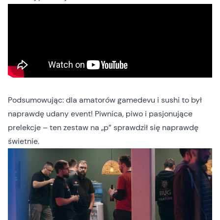
Podsumowując: dla amatorów gamedevu i sushi to był
naprawdę udany event! Piwnica, piwo i pasjonujące
prelekcje – ten zestaw na „p” sprawdził się naprawdę
świetnie.