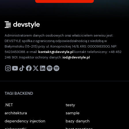
Administratorem danych osobowych oraz właścicielem serwisu jest:
DEVSTYLE spółka z ograniczoną odpowiedzialnością z siedzibą w
Białymstoku (15-215) przy ul. Konopnickiej 14/8, KRS: 0000983500, NIP:
5423453088. e-mail:
kontakt@devstyle.pl
kontakt telefoniczny: +48 452
246 901. Inspektor ochrony danych:
iod@devstyle.pl
X
Instagram
Youtube
TikTok
Facebook
Linkedin
Podcast
Spotify
TAGI BACKEND
.NET
testy
architektura
sample
dependency injection
bazy danych