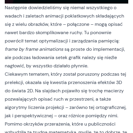
Następnie dowiedzieliśmy się niemal wszystkiego o
wadach i zaletach animacji poklatkowych składających
się z wielu obrazków, które – połączone – mogą opisać
nawet bardzo skomplikowane ruchy. Tu ponownie
powrócił temat optymalizacji i zarządzania pamięcią:
frame by frame animations
są proste do implementacji,
ale podczas ładowania setek grafik należy się nieźle
nagłowić, by wszystko działało płynnie.
Ciekawym tematem, który został poruszony podczas tej
prelekcji, okazała się kwestia przenoszenia efektów 3D
do świata 2D. Na slajdach pojawiło się trochę macierzy
pozwalających opisać ruch w przestrzeni, a także
algorytmy liczenia projekcji – zarówno tej ortograficznej,
jak i perspektywicznej – oraz różnice pomiędzy nimi.
Pomimo okrzyków przerażenia, które u publiczności
wzbudziła ta trudna matematyka, myślę, że to dobrze, że