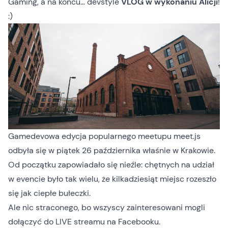
Gaming
, a na końcu… devstyle
VLOG w wykonaniu Alicji
!
:)
Gamedevowa edycja popularnego meetupu meet.js
odbyła się w piątek 26 października właśnie w Krakowie.
Od początku zapowiadało się nieźle: chętnych na udział
w evencie było tak wielu, że kilkadziesiąt miejsc rozeszło
się jak ciepłe bułeczki.
Ale nic straconego, bo wszyscy zainteresowani mogli
dołączyć do
LIVE streamu na Facebooku
.