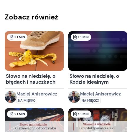
Zobacz również
< 1
MIN
< 1
MIN
Słowo na niedzielę, o
Słowo na niedzielę, o
błędach i nauczkach
Kodzie Idealnym
Maciej Aniserowicz
Maciej Aniserowicz
NA MIĘKKO
NA MIĘKKO
< 1
MIN
< 1
MIN