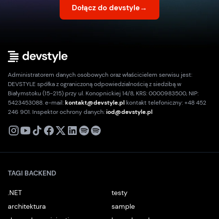
Dołącz do devstyle
→
Administratorem danych osobowych oraz właścicielem serwisu jest:
DEVSTYLE spółka z ograniczoną odpowiedzialnością z siedzibą w
Białymstoku (15-215) przy ul. Konopnickiej 14/8, KRS: 0000983500, NIP:
5423453088. e-mail:
kontakt@devstyle.pl
kontakt telefoniczny: +48 452
246 901. Inspektor ochrony danych:
iod@devstyle.pl
X
Instagram
Youtube
TikTok
Facebook
Linkedin
Podcast
Spotify
TAGI BACKEND
.NET
testy
architektura
sample