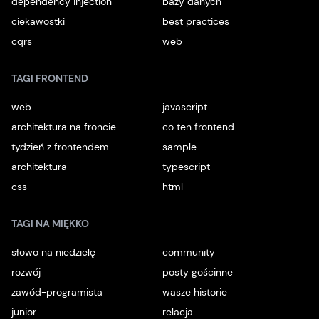
dependency injection
bazy danych
ciekawostki
best practices
cqrs
web
TAGI FRONTEND
web
javascript
architektura na froncie
co ten frontend
tydzień z frontendem
sample
architektura
typescript
css
html
TAGI NA MIĘKKO
słowo na niedzielę
community
rozwój
posty gościnne
zawód-programista
wasze historie
junior
relacja