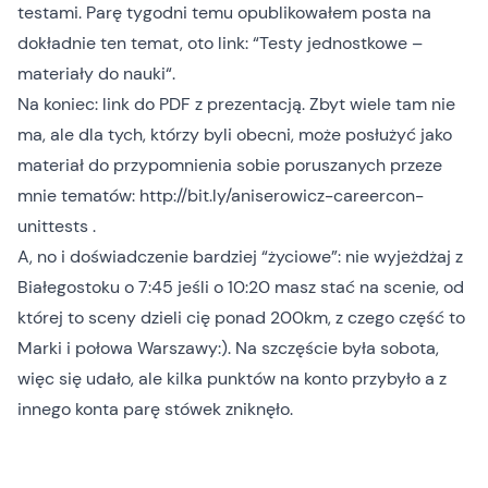
testami. Parę tygodni temu opublikowałem posta na
dokładnie ten temat, oto link: “
Testy jednostkowe –
materiały do nauki
“.
Na koniec: link do PDF z prezentacją. Zbyt wiele tam nie
ma, ale dla tych, którzy byli obecni, może posłużyć jako
materiał do przypomnienia sobie poruszanych przeze
mnie tematów:
http://bit.ly/aniserowicz-careercon-
unittests
.
A, no i doświadczenie bardziej “życiowe”: nie wyjeżdżaj z
Białegostoku o 7:45 jeśli o 10:20 masz stać na scenie, od
której to sceny dzieli cię ponad 200km, z czego część to
Marki i połowa Warszawy:). Na szczęście była sobota,
więc się udało, ale kilka punktów na konto przybyło a z
innego konta parę stówek zniknęło.