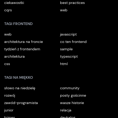
ciekawostki
best practices
cqrs
web
TAGI FRONTEND
web
javascript
architektura na froncie
co ten frontend
tydzień z frontendem
sample
architektura
typescript
css
html
TAGI NA MIĘKKO
słowo na niedzielę
community
rozwój
posty gościnne
zawód-programista
wasze historie
junior
relacja
biznes
devkalog