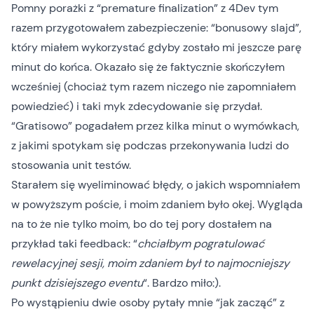
Pomny porażki z “premature finalization” z 4Dev tym
razem przygotowałem zabezpieczenie: “bonusowy slajd”,
który miałem wykorzystać gdyby zostało mi jeszcze parę
minut do końca. Okazało się że faktycznie skończyłem
wcześniej (chociaż tym razem niczego nie zapomniałem
powiedzieć) i taki myk zdecydowanie się przydał.
“Gratisowo” pogadałem przez kilka minut o wymówkach,
z jakimi spotykam się podczas przekonywania ludzi do
stosowania unit testów.
Starałem się wyeliminować błędy, o jakich wspomniałem
w powyższym poście, i moim zdaniem było okej. Wygląda
na to że nie tylko moim, bo do tej pory dostałem na
przykład taki feedback: “
chciałbym pogratulować
rewelacyjnej sesji, moim zdaniem był to najmocniejszy
punkt dzisiejszego eventu
“. Bardzo miło:).
Po wystąpieniu dwie osoby pytały mnie “jak zacząć” z