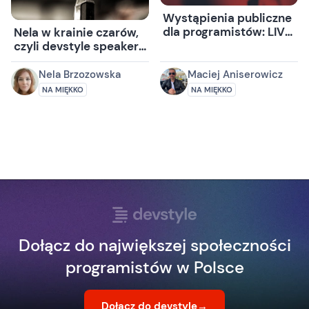
Wystąpienia publiczne
dla programistów: LIVE
Nela w krainie czarów,
Q&A [devstyle
czyli devstyle speakers
speakers]
2018
Nela Brzozowska
Maciej Aniserowicz
NA MIĘKKO
NA MIĘKKO
Dołącz do największej społeczności
programistów w Polsce
Dołącz do devstyle
→