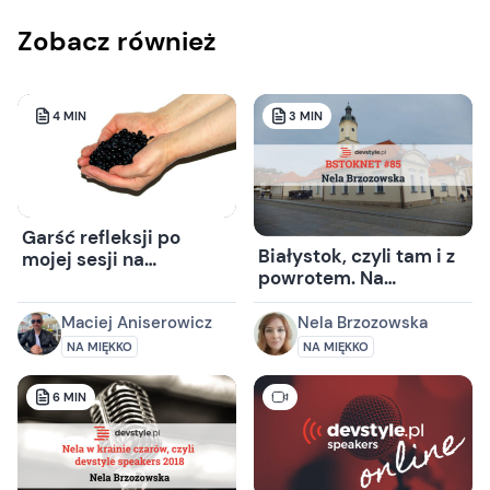
Zobacz również
4
MIN
3
MIN
Garść refleksji po
Białystok, czyli tam i z
mojej sesji na
powrotem. Na
4Developers
#bstoknet 85.
Maciej Aniserowicz
Nela Brzozowska
NA MIĘKKO
NA MIĘKKO
6
MIN