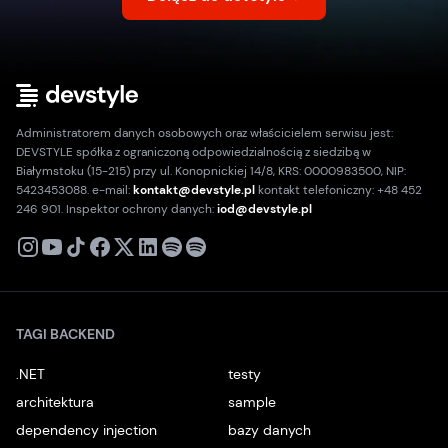
Administratorem danych osobowych oraz właścicielem serwisu jest:
DEVSTYLE spółka z ograniczoną odpowiedzialnością z siedzibą w
Białymstoku (15-215) przy ul. Konopnickiej 14/8, KRS: 0000983500, NIP:
5423453088. e-mail:
kontakt@devstyle.pl
kontakt telefoniczny: +48 452
246 901. Inspektor ochrony danych:
iod@devstyle.pl
X
Instagram
Youtube
TikTok
Facebook
Linkedin
Podcast
Spotify
TAGI BACKEND
.NET
testy
architektura
sample
dependency injection
bazy danych