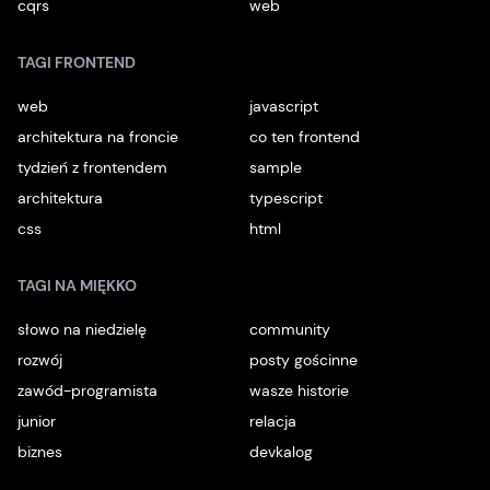
cqrs
web
TAGI FRONTEND
web
javascript
architektura na froncie
co ten frontend
tydzień z frontendem
sample
architektura
typescript
css
html
TAGI NA MIĘKKO
słowo na niedzielę
community
rozwój
posty gościnne
zawód-programista
wasze historie
junior
relacja
biznes
devkalog