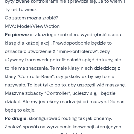
byty zwane kontrolerami nie sprawdza się. Ja to wiem, i
Ty też to wiesz.
Co zatem można zrobić?
MVA: Model/View/Action
Po pierwsze
: z każdego kontrolera wyodrębnić osobą
klasę dla każdej akcji. Prawdopodobnie będzie to
oznaczało utworzenie X “mini-kontrolerów”, żeby
używany framework potrafił całość spiąć do kupy, ale…
to nie ma znaczenia. Te małe klasy niech dziedziczą z
klasy “ControllerBase”, czy jakkolwiek by się to nie
nazywało. To jest tylko po to, aby uszczęśliwić maszynę.
Maszyna zobaczy “Controller”, ucieszy się, i będzie
działać. Ale my jesteśmy mądrzejsi od maszyn. Dla nas
będą to akcje.
Po drugie
: skonfigurować routing tak jak chcemy.
Znaleźć sposób na wyrzucenie konwencji sterujących