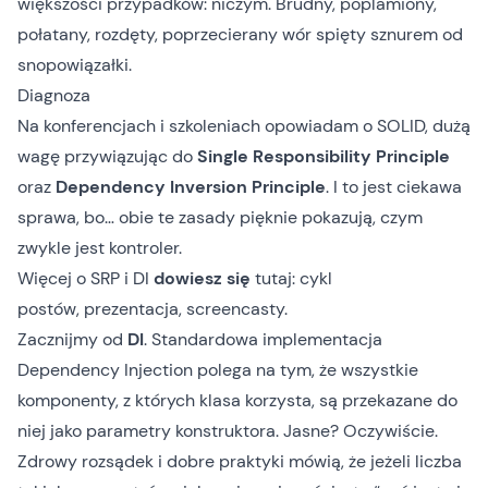
większości przypadków: niczym. Brudny, poplamiony,
połatany, rozdęty, poprzecierany wór spięty sznurem od
snopowiązałki.
Diagnoza
Na konferencjach i szkoleniach opowiadam o SOLID, dużą
wagę przywiązując do
Single Responsibility Principle
oraz
Dependency Inversion Principle
. I to jest ciekawa
sprawa, bo… obie te zasady pięknie pokazują, czym
zwykle jest kontroler.
Więcej o SRP i DI
dowiesz się
tutaj:
cykl
postów
,
prezentacja
,
screencasty
.
Zacznijmy od
DI
. Standardowa implementacja
Dependency Injection polega na tym, że wszystkie
komponenty, z których klasa korzysta, są przekazane do
niej jako parametry konstruktora. Jasne? Oczywiście.
Zdrowy rozsądek i dobre praktyki mówią, że jeżeli liczba