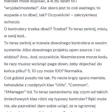
mandat może wypisać, a w zły dzień to i
“
wryjdaćmożedać
“. Ale: skoro jest to coś ważnego, to
wypada o to dbać, tak? Oczywiście! – zakrzykniesz
ochoczo.
O kontrolery trzeba dbać? Trzeba? To teraz zerknij, misiu,
w swój kod…
To teraz zerknij w trzewia dowolnego kontrolera w swoim
systemie. Albo dowolnego projektu open source. I co
widzisz? Ano… kod, oczywiście. Niezmierzone morze kodu.
Ile razy musisz wcisnąć page down, żeby dojechać do
końca pliku? 5, 10 czy może 100? Normalka.
Coś gdzieś poszło nie tak. Po necie krąży sporo memów,
heheszków z rozdętych klas “Utils”, “Common”,
“XManager” itd. To teraz zastanówmy się: czym od takich
śmiechowych klas różni się typowy kontroler? Ręki może
nie, ale paznokieć dam sobie uciąć, że w ogromnej