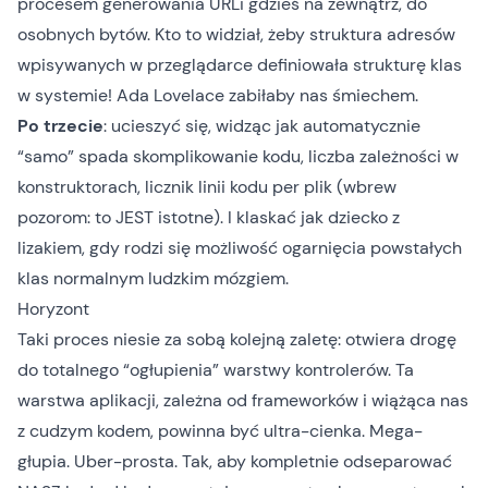
procesem generowania URLi gdzieś na zewnątrz, do
osobnych bytów. Kto to widział, żeby struktura adresów
wpisywanych w przeglądarce definiowała strukturę klas
w systemie!
Ada Lovelace
zabiłaby nas śmiechem.
Po trzecie
: ucieszyć się, widząc jak automatycznie
“samo” spada skomplikowanie kodu, liczba zależności w
konstruktorach, licznik linii kodu per plik (wbrew
pozorom: to JEST istotne). I klaskać jak
dziecko z
lizakiem
, gdy rodzi się możliwość ogarnięcia powstałych
klas normalnym ludzkim mózgiem.
Horyzont
Taki proces niesie za sobą kolejną zaletę: otwiera drogę
do totalnego “ogłupienia” warstwy kontrolerów. Ta
warstwa aplikacji, zależna od frameworków i wiążąca nas
z cudzym kodem, powinna być ultra-cienka. Mega-
głupia. Uber-prosta. Tak, aby kompletnie odseparować