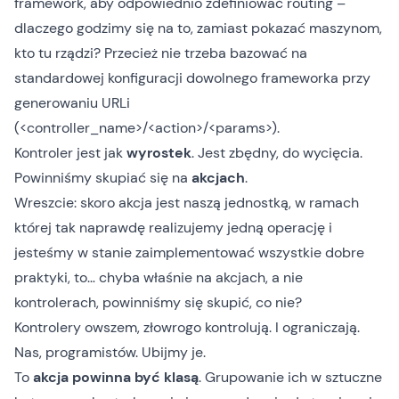
framework, aby odpowiednio zdefiniować routing –
dlaczego godzimy się na to, zamiast pokazać maszynom,
kto tu rządzi? Przecież nie trzeba bazować na
standardowej konfiguracji dowolnego frameworka przy
generowaniu URLi
(<controller_name>/<action>/<params>).
Kontroler jest jak
wyrostek
. Jest zbędny, do wycięcia.
Powinniśmy skupiać się na
akcjach
.
Wreszcie: skoro akcja jest naszą jednostką, w ramach
której tak naprawdę realizujemy jedną operację i
jesteśmy w stanie zaimplementować wszystkie dobre
praktyki, to… chyba właśnie na akcjach, a nie
kontrolerach, powinniśmy się skupić, co nie?
Kontrolery owszem, złowrogo kontrolują. I ograniczają.
Nas, programistów. Ubijmy je.
To
akcja powinna być klasą
. Grupowanie ich w sztuczne