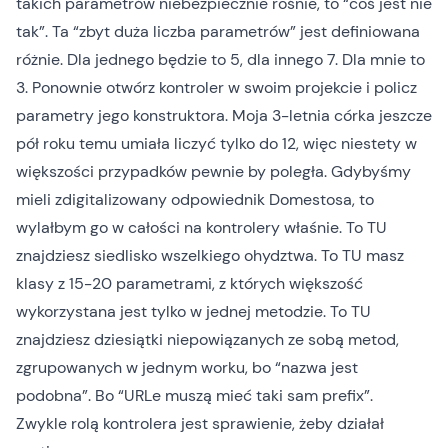
takich parametrów niebezpiecznie rośnie, to “coś jest nie
tak”. Ta “zbyt duża liczba parametrów” jest definiowana
różnie. Dla jednego będzie to 5, dla innego 7. Dla mnie to
3. Ponownie otwórz kontroler w swoim projekcie i policz
parametry jego konstruktora. Moja 3-letnia córka jeszcze
pół roku temu umiała liczyć tylko do 12, więc niestety w
większości przypadków pewnie by poległa. Gdybyśmy
mieli zdigitalizowany odpowiednik Domestosa, to
wylałbym go w całości na kontrolery właśnie. To TU
znajdziesz siedlisko wszelkiego ohydztwa. To TU masz
klasy z 15-20 parametrami, z których większość
wykorzystana jest tylko w jednej metodzie. To TU
znajdziesz dziesiątki niepowiązanych ze sobą metod,
zgrupowanych w jednym worku, bo “nazwa jest
podobna”. Bo “URLe muszą mieć taki sam prefix”.
Zwykle rolą kontrolera jest sprawienie, żeby działał