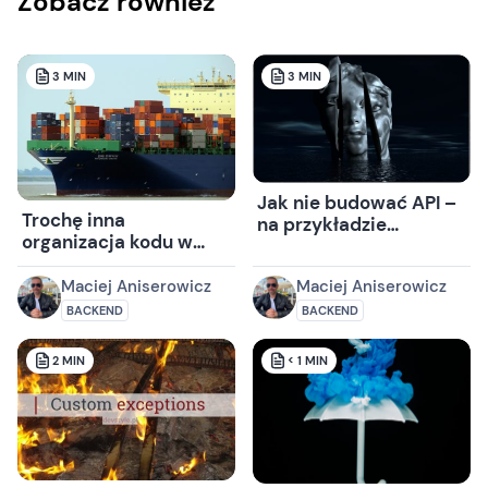
Zobacz również
3
MIN
3
MIN
Jak nie budować API –
Trochę inna
na przykładzie
organizacja kodu w
SPClaimProvider
ASP.NET MVC
Maciej Aniserowicz
Maciej Aniserowicz
BACKEND
BACKEND
2
MIN
< 1
MIN