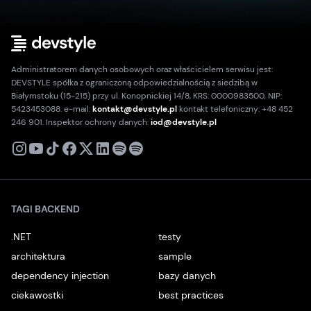
Administratorem danych osobowych oraz właścicielem serwisu jest:
DEVSTYLE spółka z ograniczoną odpowiedzialnością z siedzibą w
Białymstoku (15-215) przy ul. Konopnickiej 14/8, KRS: 0000983500, NIP:
5423453088. e-mail:
kontakt@devstyle.pl
kontakt telefoniczny: +48 452
246 901. Inspektor ochrony danych:
iod@devstyle.pl
X
Instagram
Youtube
TikTok
Facebook
Linkedin
Podcast
Spotify
TAGI BACKEND
.NET
testy
architektura
sample
dependency injection
bazy danych
ciekawostki
best practices