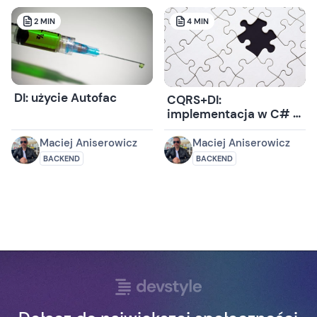
2
MIN
4
MIN
DI: użycie Autofac
CQRS+DI:
implementacja w C# i
Autofac
Maciej Aniserowicz
Maciej Aniserowicz
BACKEND
BACKEND