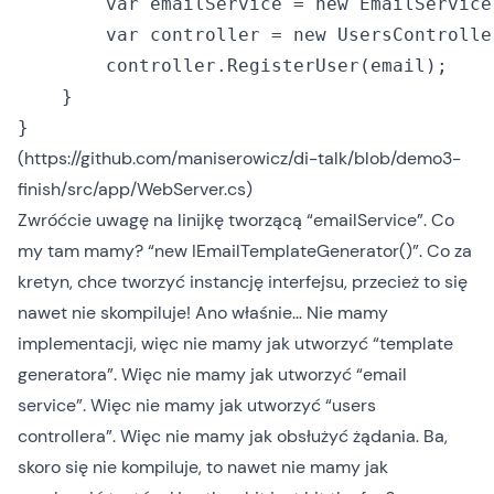
        var emailService = new EmailService
        var controller = new UsersControlle
        controller.RegisterUser(email);

    }

(
https://github.com/maniserowicz/di-talk/blob/demo3-
finish/src/app/WebServer.cs
)
Zwróćcie uwagę na linijkę tworzącą “emailService”. Co
my tam mamy? “new IEmailTemplateGenerator()”. Co za
kretyn, chce tworzyć instancję interfejsu, przecież to się
nawet nie skompiluje! Ano właśnie… Nie mamy
implementacji, więc nie mamy jak utworzyć “template
generatora”. Więc nie mamy jak utworzyć “email
service”. Więc nie mamy jak utworzyć “users
controllera”. Więc nie mamy jak obsłużyć żądania. Ba,
skoro się nie kompiluje, to nawet nie mamy jak