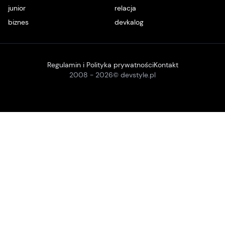
junior
relacja
biznes
devkalog
Regulamin i Polityka prywatności
Kontakt
2008 -
2026
© devstyle.pl