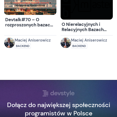
Devtalk#70 – O
O Nierelacyjnych i
rozproszonych bazach
Relacyjnych Bazach
danych z Mateuszem
Danych z Damianem
Maciaszkiem
Widerą
Maciej Aniserowicz
Maciej Aniserowicz
BACKEND
BACKEND
Dołącz do największej społeczności
programistów w Polsce