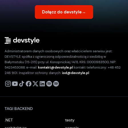
Dołącz do devstyle
→
Administratorem danych osobowych oraz właścicielem serwisu jest:
DEVSTYLE spółka z ograniczoną odpowiedzialnością z siedzibą w
Białymstoku (15-215) przy ul. Konopnickiej 14/8, KRS: 0000983500, NIP:
5423453088. e-mail:
kontakt@devstyle.pl
kontakt telefoniczny: +48 452
246 901. Inspektor ochrony danych:
iod@devstyle.pl
X
Instagram
Youtube
TikTok
Facebook
Linkedin
Podcast
Spotify
TAGI BACKEND
.NET
testy
architektura
sample