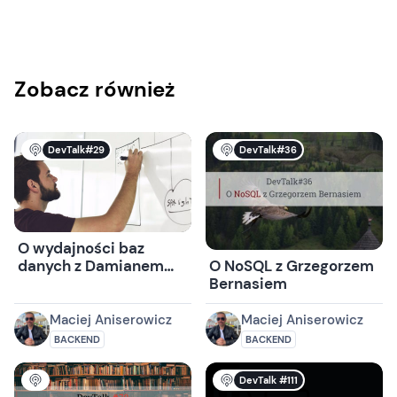
Zobacz również
DevTalk#29
DevTalk#36
O wydajności baz
danych z Damianem
O NoSQL z Grzegorzem
Widerą
Bernasiem
Maciej Aniserowicz
Maciej Aniserowicz
BACKEND
BACKEND
DevTalk #111