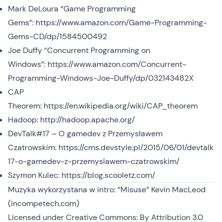
Mark DeLoura “Game Programming
Gems”:
https://www.amazon.com/Game-Programming-
Gems-CD/dp/1584500492
Joe Duffy “Concurrent Programming on
Windows”:
https://www.amazon.com/Concurrent-
Programming-Windows-Joe-Duffy/dp/032143482X
CAP
Theorem:
https://en.wikipedia.org/wiki/CAP_theorem
Hadoop:
http://hadoop.apache.org/
DevTalk#17 – O gamedev z Przemysławem
Czatrowskim:
https://cms.devstyle.pl/2015/06/01/devtalk
17-o-gamedev-z-przemyslawem-czatrowskim/
Szymon Kulec:
https://blog.scooletz.com/
Muzyka wykorzystana w intro: “Misuse” Kevin MacLeod
(incompetech.com)
Licensed under
Creative Commons: By Attribution 3.0