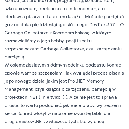
Konrad jest architektem, programistą, konsultantem,
szkoleniowcem, freelancerem, influencerem, a od
niedawna pisarzem i autorem książki . Możecie pamiętać
go z odcinka pięćdziesiątego siódmego:
DevTalk#57 – O
Garbage Collectorze z Konradem Kokosą
, w którym
rozmawialiśmy o jego hobby, pasji i znaku
rozpoznawczym: Garbage Collectorze, czyli zarządzaniu
pamięcią.
W osiemdziesiątym siódmym odcinku podcastu Konrad
opowie wam ze szczegółami, jak wyglądał proces pisania
jego nowego dzieła, jakim jest
Pro .NET Memory
Management
, czyli książka o zarządzaniu pamięcią w
projektach .NET (i nie tylko ;) ). A że nie jest to sprawa
prosta, to warto posłuchać, jak wiele pracy, wyrzeczeń i
serca Konrad włożył w napisanie swoistej biblii dla
programistów .NET. Zwłaszcza tych, którzy chcą