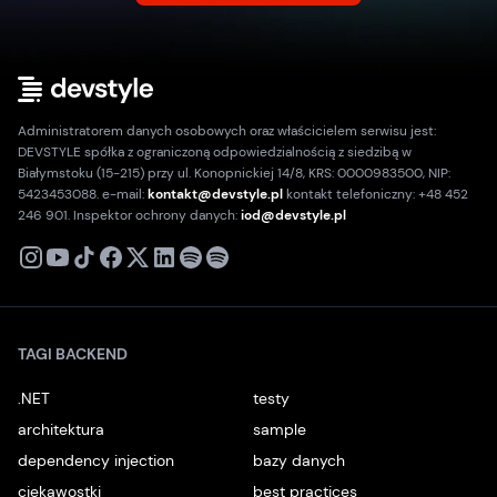
Administratorem danych osobowych oraz właścicielem serwisu jest:
DEVSTYLE spółka z ograniczoną odpowiedzialnością z siedzibą w
Białymstoku (15-215) przy ul. Konopnickiej 14/8, KRS: 0000983500, NIP:
5423453088. e-mail:
kontakt@devstyle.pl
kontakt telefoniczny: +48 452
246 901. Inspektor ochrony danych:
iod@devstyle.pl
X
Instagram
Youtube
TikTok
Facebook
Linkedin
Podcast
Spotify
TAGI BACKEND
.NET
testy
architektura
sample
dependency injection
bazy danych
ciekawostki
best practices