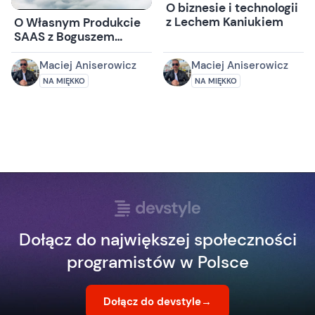
O biznesie i technologii
z Lechem Kaniukiem
O Własnym Produkcie
SAAS z Boguszem
Pękalskim
Maciej Aniserowicz
Maciej Aniserowicz
NA MIĘKKO
NA MIĘKKO
Dołącz do największej społeczności
programistów w Polsce
Dołącz do devstyle
→