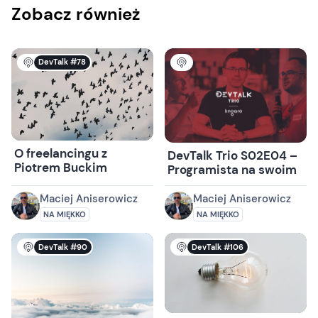
Zobacz również
DevTalk #78
O freelancingu z
DevTalk Trio S02E04 –
Piotrem Buckim
Programista na swoim
Maciej Aniserowicz
Maciej Aniserowicz
NA MIĘKKO
NA MIĘKKO
DevTalk #90
DevTalk #106