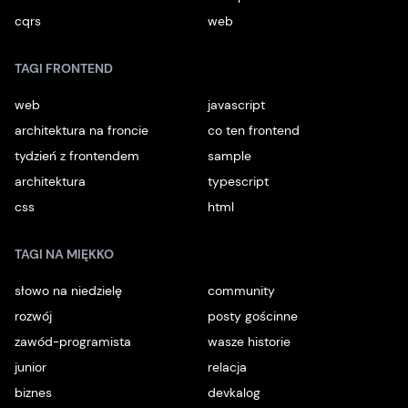
cqrs
web
TAGI FRONTEND
web
javascript
architektura na froncie
co ten frontend
tydzień z frontendem
sample
architektura
typescript
css
html
TAGI NA MIĘKKO
słowo na niedzielę
community
rozwój
posty gościnne
zawód-programista
wasze historie
junior
relacja
biznes
devkalog