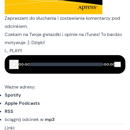
Zapraszam do słuchania i zostawiania komentarzy pod
odcinkiem.
Czekam na Twoje gwiazdki i opinie na iTunes! To bardzo
motywuje :). Dzięki!
I… PLAY!!
00:00
00:00
Ważne adresy:
Spotify
Apple Podcasts
RSS
ściągnij odcinek
w
mp3
Linki: