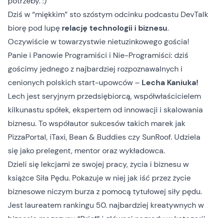
potrzeby. :)
Dziś w “miękkim” sto szóstym odcinku podcastu DevTalk
biorę pod lupę
relację technologii i biznesu
.
Oczywiście w towarzystwie nietuzinkowego gościa!
Panie i Panowie Programiści i Nie-Programiści: dziś
gościmy jednego z najbardziej rozpoznawalnych i
cenionych polskich start-upowców –
Lecha Kaniuka!
Lech jest seryjnym przedsiębiorcą, współwłaścicielem
kilkunastu spółek, ekspertem od innowacji i skalowania
biznesu. To współautor sukcesów takich marek jak
PizzaPortal, iTaxi, Bean & Buddies czy SunRoof. Udziela
się jako prelegent, mentor oraz wykładowca.
Dzieli się lekcjami ze swojej pracy, życia i biznesu w
książce
Siła Pędu
. Pokazuje w niej jak iść przez życie
biznesowe niczym burza z pomocą tytułowej siły pędu.
Jest laureatem rankingu 50. najbardziej kreatywnych w