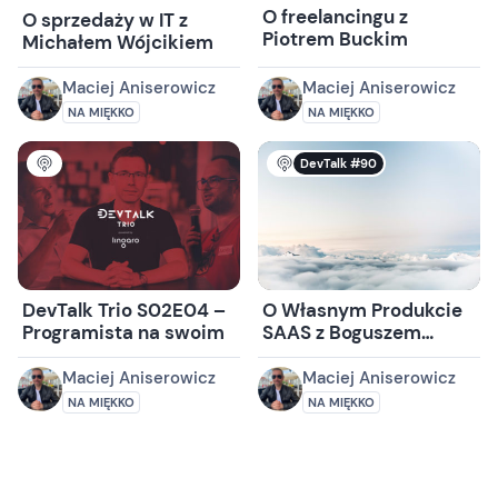
O freelancingu z
O sprzedaży w IT z
Piotrem Buckim
Michałem Wójcikiem
Maciej Aniserowicz
Maciej Aniserowicz
NA MIĘKKO
NA MIĘKKO
DevTalk #90
DevTalk Trio S02E04 –
O Własnym Produkcie
Programista na swoim
SAAS z Boguszem
Pękalskim
Maciej Aniserowicz
Maciej Aniserowicz
NA MIĘKKO
NA MIĘKKO