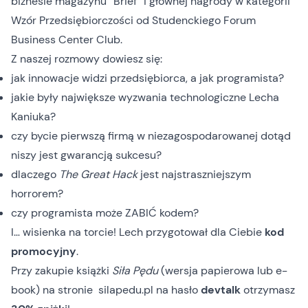
biznesie magazynu “Brief” i głównej nagrody w kategorii
Wzór Przedsiębiorczości od Studenckiego Forum
Business Center Club.
Z naszej rozmowy dowiesz się:
jak innowacje widzi przedsiębiorca, a jak programista?
jakie były największe wyzwania technologiczne Lecha
Kaniuka?
czy bycie pierwszą firmą w niezagospodarowanej dotąd
niszy jest gwarancją sukcesu?
dlaczego
The Great Hack
jest najstraszniejszym
horrorem?
czy programista może ZABIĆ kodem?
I… wisienka na torcie! Lech przygotował dla Ciebie
kod
promocyjny
.
Przy zakupie książki
Siła Pędu
(wersja papierowa lub e-
book) na stronie
silapedu.pl
na hasło
devtalk
otrzymasz