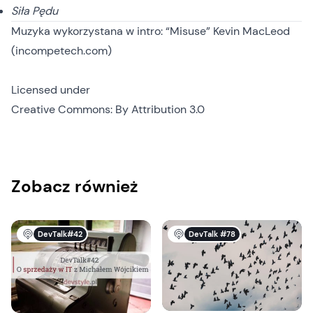
Siła Pędu
Muzyka wykorzystana w intro: “Misuse” Kevin MacLeod
(incompetech.com)
Licensed under
Creative Commons: By Attribution 3.0
Zobacz również
DevTalk#42
DevTalk #78