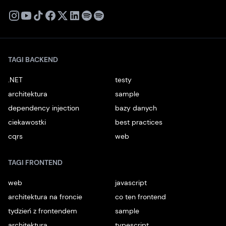
X
Instagram
Youtube
TikTok
Facebook
Linkedin
Podcast
Spotify
TAGI BACKEND
.NET
testy
architektura
sample
dependency injection
bazy danych
ciekawostki
best practices
cqrs
web
TAGI FRONTEND
web
javascript
architektura na froncie
co ten frontend
tydzień z frontendem
sample
architektura
typescript