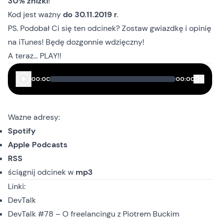
30% zniżki
!
Kod jest ważny
do 30.11.2019 r
.
PS. Podobał Ci się ten odcinek? Zostaw gwiazdkę i opinię
na iTunes
! Będę dozgonnie wdzięczny!
A teraz… PLAY!!
00:00
00:00
Ważne adresy:
Spotify
Apple Podcasts
RSS
ściągnij odcinek
w
mp3
Linki:
DevTalk
DevTalk #78 – O freelancingu z Piotrem Buckim