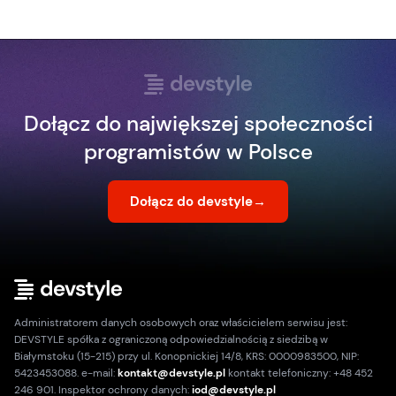
Dołącz do największej społeczności
programistów w Polsce
Dołącz do devstyle
→
Administratorem danych osobowych oraz właścicielem serwisu jest:
DEVSTYLE spółka z ograniczoną odpowiedzialnością z siedzibą w
Białymstoku (15-215) przy ul. Konopnickiej 14/8, KRS: 0000983500, NIP:
5423453088. e-mail:
kontakt@devstyle.pl
kontakt telefoniczny: +48 452
246 901. Inspektor ochrony danych:
iod@devstyle.pl