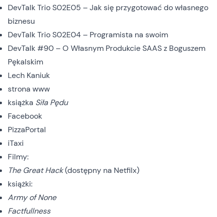
DevTalk Trio S02E05 – Jak się przygotować do własnego
biznesu
DevTalk Trio S02E04 – Programista na swoim
DevTalk #90 – O Własnym Produkcie SAAS z Boguszem
Pękalskim
Lech Kaniuk
strona www
książka
Siła Pędu
Facebook
PizzaPortal
iTaxi
Filmy:
The Great Hack
(dostępny na Netfilx)
książki:
Army of None
Factfullness