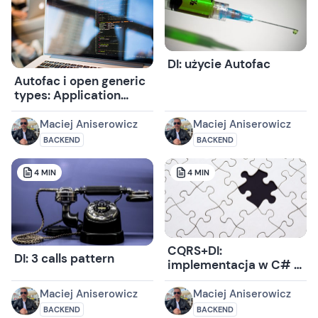
DI: użycie Autofac
Autofac i open generic
types: Application
Events revisited
Maciej Aniserowicz
Maciej Aniserowicz
BACKEND
BACKEND
4
MIN
4
MIN
CQRS+DI:
DI: 3 calls pattern
implementacja w C# i
Autofac
Maciej Aniserowicz
Maciej Aniserowicz
BACKEND
BACKEND