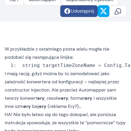
Udostępnij
W przykładzie z
ostatniego posta
wielu mogła nie
podobać się następująca linijka:
  1:
string
 targetTimeZoneName = Config.Ta
I mają rację, gdyż można by to zamodelować jako
zależność konwertera od konfiguracji – najlepiej przez
constructor injection. Ale przecież Automapper sam
tworzy konwert
ery
, resolw
ery
, format
ery
i wszystkie
inne szm
ery
baj
ery
(reklama Ery?)…
HA! Nie było łatwo się do tego dokopać, ale poniższa
instrukcja spowoduje, że wszystkie te “pomocnicze” typy
będą instancjonowane przez Unity: