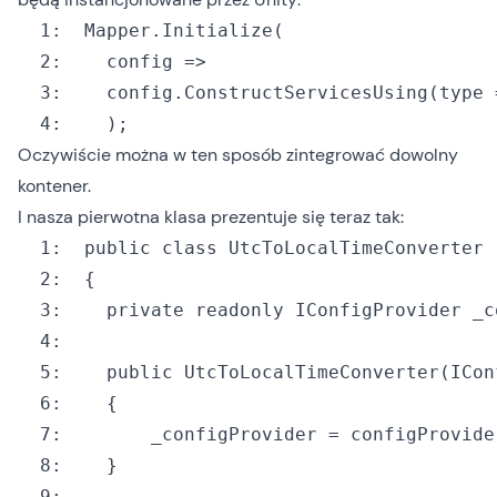
  1:
  2:
  3:
  4:
  	);
Oczywiście można w ten sposób zintegrować dowolny
kontener.
I nasza pierwotna klasa prezentuje się teraz tak:
  1:
public
class
  2:
  3:
private
readonly
  4:
  5:
public
  6:
  7:
  8:
  9: