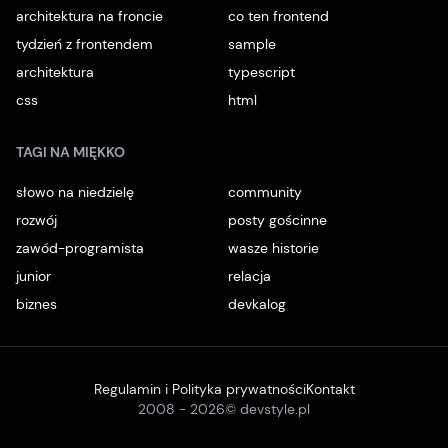
architektura na froncie
co ten frontend
tydzień z frontendem
sample
architektura
typescript
css
html
TAGI NA MIĘKKO
słowo na niedzielę
community
rozwój
posty gościnne
zawód-programista
wasze historie
junior
relacja
biznes
devkalog
Regulamin i Polityka prywatności
Kontakt
2008 -
2026
© devstyle.pl