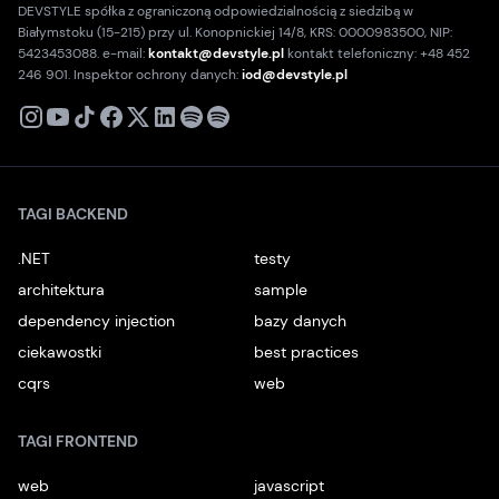
DEVSTYLE spółka z ograniczoną odpowiedzialnością z siedzibą w
Białymstoku (15-215) przy ul. Konopnickiej 14/8, KRS: 0000983500, NIP:
5423453088. e-mail:
kontakt@devstyle.pl
kontakt telefoniczny: +48 452
246 901. Inspektor ochrony danych:
iod@devstyle.pl
X
Instagram
Youtube
TikTok
Facebook
Linkedin
Podcast
Spotify
TAGI BACKEND
.NET
testy
architektura
sample
dependency injection
bazy danych
ciekawostki
best practices
cqrs
web
TAGI FRONTEND
web
javascript