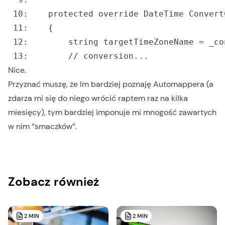
 10:
protected
override
 11:
 12:
string
 13:
// conversion...
Nice.
Przyznać muszę, że Im bardziej poznaję Automappera (a
zdarza mi się do niego wrócić raptem raz na kilka
miesięcy), tym bardziej imponuje mi mnogość zawartych
w nim “smaczków”.
Zobacz również
2
MIN
2
MIN