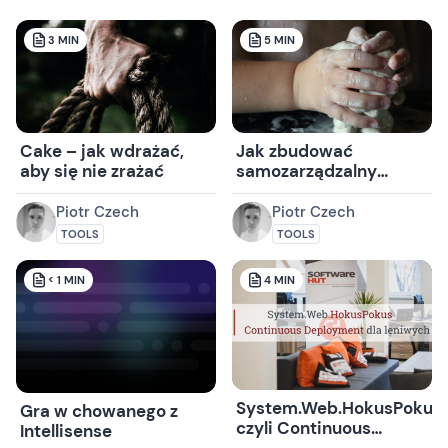
3
MIN
5
MIN
Cake – jak wdrażać,
Jak zbudować
aby się nie zrażać
samozarządzalny
system w .NET
Piotr Czech
Piotr Czech
TOOLS
TOOLS
< 1
MIN
4
MIN
System.Web.HokusPokus
Gra w chowanego z
czyli Continuous
Intellisense
Deployment dla