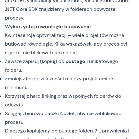
ataku. Przy instalacji Visual Studio, Visual Studio Code,
.NET Core SDK znajdziemy w folderach powyższe
procesy.
Wykorzystaj równoległe budowanie
Kwintesencja optymalizacji – wiele projektów można
budować równolegle. Kilka wskazówek, aby proces był
szybki i nie blokował sam siebie:
Zawsze zapisuj (kopiuj) do
pustego
i unikatowego
folderu.
Zmniejsz liczbę zależności między projektami do
minimum.
Korzystaj z hard linking oraz wspólnych folderów do
odczytu.
Ściągaj zbiorowo paczki NuGet, aby nie zablokować
procesu.
Dlaczego kopiujemy do pustego folderu? Uprawnienia i