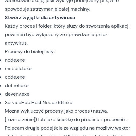
zablokować akcję, jeśli wykryje podejrzany plik, a to
spowoduje zatrzymanie całej machiny.
Stwórz wyjątki dla antywirusa
Każdy proces i folder, który służy do stworzenia aplikacji,
powinien być wyłączony ze sprawdzania przez
antywirus.
Procesy do białej listy:
node.exe
msbuild.exe
code.exe
dotnet.exe
devenv.exe
ServiceHub.Host.Node.x86.exe
Można wykluczyć procesy jako proces (nazwa.
[rozszerzenie]) lub jako ścieżkę do procesu z procesem.
Polecam drugie podejście ze względu na możliwy wektor