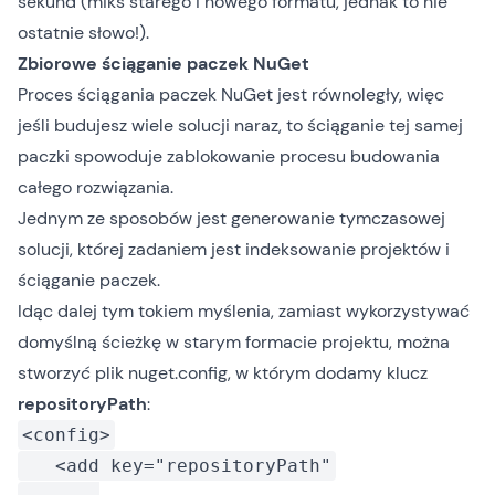
sekund (miks starego i nowego formatu, jednak to nie
ostatnie słowo!).
Zbiorowe ściąganie paczek NuGet
Proces ściągania paczek NuGet jest równoległy, więc
jeśli budujesz wiele solucji naraz, to ściąganie tej samej
paczki spowoduje zablokowanie procesu budowania
całego rozwiązania.
Jednym ze sposobów jest generowanie tymczasowej
solucji, której zadaniem jest indeksowanie projektów i
ściąganie paczek.
Idąc dalej tym tokiem myślenia, zamiast wykorzystywać
domyślną ścieżkę w starym formacie projektu, można
stworzyć plik nuget.config, w którym dodamy klucz
repositoryPath
:
<config>
<add key="repositoryPath"