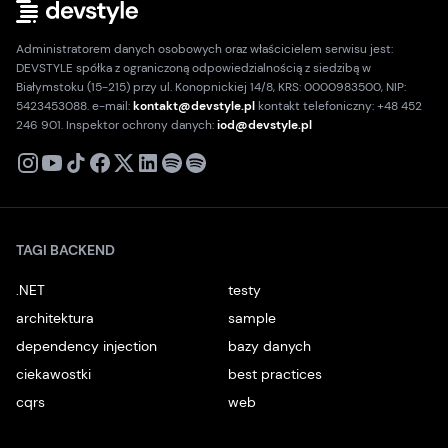
Administratorem danych osobowych oraz właścicielem serwisu jest:
DEVSTYLE spółka z ograniczoną odpowiedzialnością z siedzibą w
Białymstoku (15-215) przy ul. Konopnickiej 14/8, KRS: 0000983500, NIP:
5423453088. e-mail:
kontakt@devstyle.pl
kontakt telefoniczny: +48 452
246 901. Inspektor ochrony danych:
iod@devstyle.pl
X
Instagram
Youtube
TikTok
Facebook
Linkedin
Podcast
Spotify
TAGI BACKEND
.NET
testy
architektura
sample
dependency injection
bazy danych
ciekawostki
best practices
cqrs
web