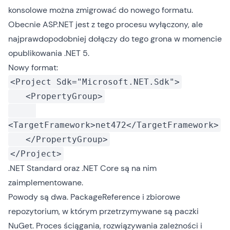
konsolowe można zmigrować do nowego formatu.
Obecnie ASP.NET jest z tego procesu wyłączony, ale
najprawdopodobniej dołączy do tego grona w momencie
opublikowania .NET 5.
Nowy format:
<Project Sdk="Microsoft.NET.Sdk">
<PropertyGroup>
<TargetFramework>net472</TargetFramework>
</PropertyGroup>
</Project>
.NET Standard oraz .NET Core są na nim
zaimplementowane.
Powody są dwa. PackageReference i zbiorowe
repozytorium, w którym przetrzymywane są paczki
NuGet. Proces ściągania, rozwiązywania zależności i