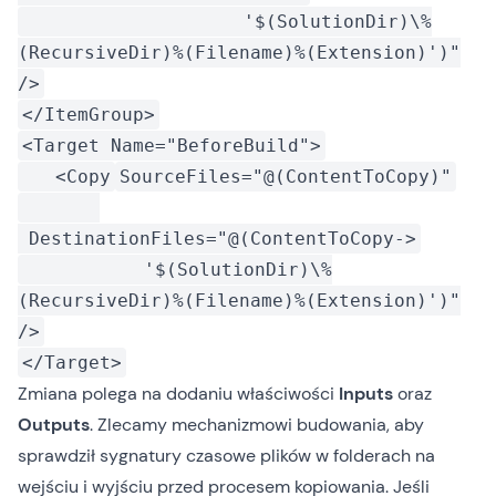
'$(SolutionDir)\%
(RecursiveDir)%(Filename)%(Extension)')"
/>
</ItemGroup>
<Target Name="BeforeBuild">
<Copy
SourceFiles="@(ContentToCopy)"
DestinationFiles="@(ContentToCopy->
'$(SolutionDir)\%
(RecursiveDir)%(Filename)%(Extension)')"
/>
</Target>
Zmiana polega na dodaniu właściwości
Inputs
oraz
Outputs
. Zlecamy mechanizmowi budowania, aby
sprawdził sygnatury czasowe plików w folderach na
wejściu i wyjściu przed procesem kopiowania. Jeśli