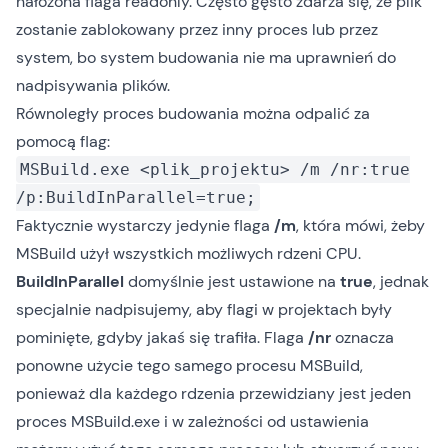
nałożona flaga readonly. Często gęsto zdarza się, że plik
zostanie zablokowany przez inny proces lub przez
system, bo system budowania nie ma uprawnień do
nadpisywania plików.
Równoległy proces budowania można odpalić za
pomocą flag:
MSBuild.exe <plik_projektu> /m /nr:true
/p:BuildInParallel=true;
Faktycznie wystarczy jedynie flaga
/m
, która mówi, żeby
MSBuild użył wszystkich możliwych rdzeni CPU.
BuildInParallel
domyślnie jest ustawione na
true
, jednak
specjalnie nadpisujemy, aby flagi w projektach były
pominięte, gdyby jakaś się trafiła. Flaga
/nr
oznacza
ponowne użycie tego samego procesu MSBuild,
ponieważ dla każdego rdzenia przewidziany jest jeden
proces MSBuild.exe i w zależności od ustawienia