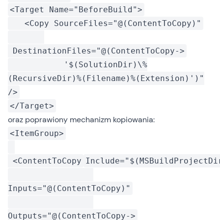
<Target Name="BeforeBuild">
<Copy SourceFiles="@(ContentToCopy)"
DestinationFiles="@(ContentToCopy->
'$(SolutionDir)\%
(RecursiveDir)%(Filename)%(Extension)')"
/>
</Target>
oraz poprawiony mechanizm kopiowania:
<ItemGroup>
<ContentToCopy
Include="$(MSBuildProjectDi
Inputs="@(ContentToCopy)"
Outputs="@(ContentToCopy->