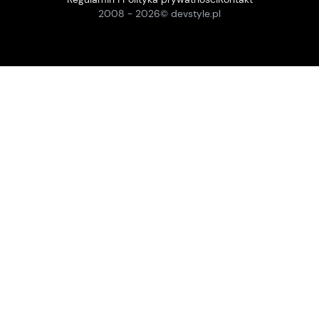
2008 -
2026
© devstyle.pl