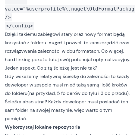
value="%userprofile%\.nuget\OldFormatPackag
/>
</config>
Dzięki takiemu zabiegowi stary oraz nowy format będą
korzystać z folderu
.nuget
i pozwoli to zaoszczędzić czas
rozwiązywania zależności w obu formatach. Co więcej,
hard linking pokaże tutaj swój potencjał optymalizacyjny.
Jeden aspekt. Co z tą ścieżką jest nie tak?
Gdy wskażemy relatywną ścieżkę do zależności to każdy
deweloper w zespole musi mieć taką samą ilość kroków
do folderu(na przykład, 5 folderów do tyłu i 3 do przodu).
Ścieżka absolutna? Każdy deweloper musi posiadać ten
sam folder na swojej maszynie, więc warto o tym
pamiętać.
Wykorzystaj lokalne repozytoria