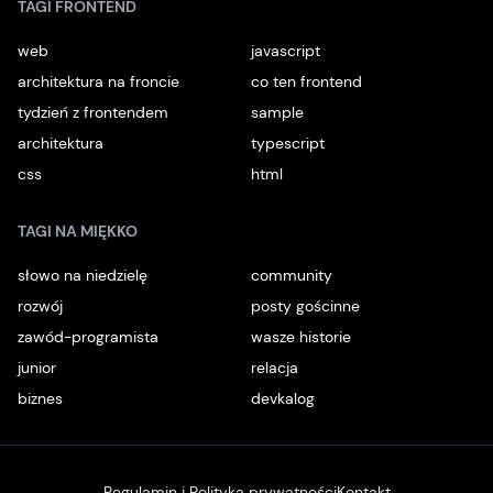
TAGI FRONTEND
web
javascript
architektura na froncie
co ten frontend
tydzień z frontendem
sample
architektura
typescript
css
html
TAGI NA MIĘKKO
słowo na niedzielę
community
rozwój
posty gościnne
zawód-programista
wasze historie
junior
relacja
biznes
devkalog
Regulamin i Polityka prywatności
Kontakt