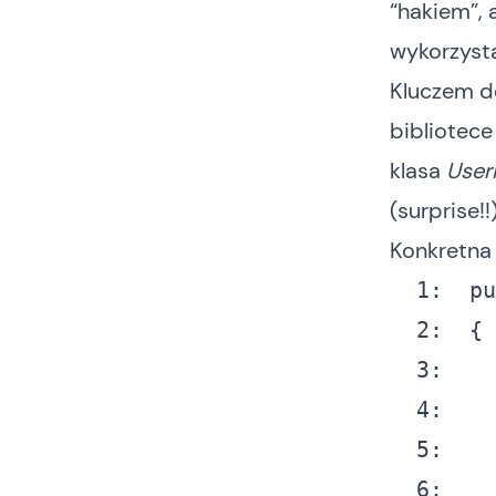
“hakiem”, 
wykorzysta
Kluczem do
bibliotec
klasa
User
(surprise!
Konkretna
  1:
pu
  2:
  3:
  4:
  5:
  6: