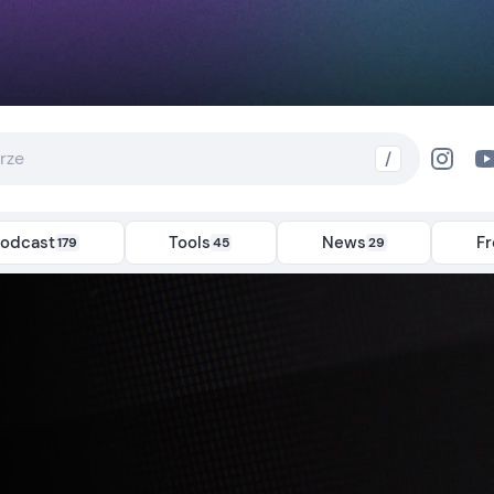
/
odcast
Tools
News
F
179
45
29