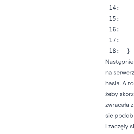
 14:
 15:
 16:
 17:
 18:
  }
Następnie
na serwerz
hasła. A t
żeby skor
zwracała z
sie podob
I zaczęły 