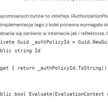
wspomnianych bytów to interfejs
IAuthorizationPol
implementacja tego z kolei potwora wymagała d
zebania się zarówno w internecie jak i reflektorze.
ivate
blic
string
  	get { 
return
blic
bool
 Evaluate(EvaluationContext 