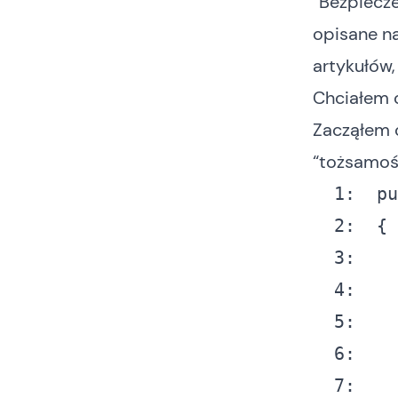
“Bezpiecze
opisane na
artykułów,
Chciałem 
Zacząłem o
“tożsamoś
  1:
pu
  2:
  3:
  4:
  5:
  6:
  7: