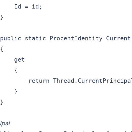
public
static
return
 Thread.CurrentPrincipa
ipal
: