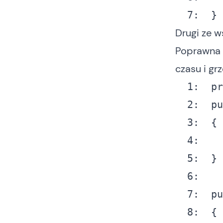
  7:
  }
Drugi ze 
Poprawna 
czasu i gr
  1:
pr
  2:
pu
  3:
  4:
  5:
  6:
  7:
pu
  8: