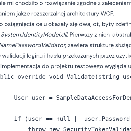
ale mi chodziło o rozwiązanie zgodne z zaleceniami
niem jakże rozszerzalnej architektury WCF.
 osiągnięcia celu okazały się dwa, ot, byty zdef
e
System.IdentityModel.dll
. Pierwszy z nich, abstr
NamePasswordValidator
, zawiera strukturę służ
!) walidacji loginu i hasła przekazanych przez użyt
 implementacja do projektu testowego wygląda u
blic
override
void
 Validate(
string
 us
if
 (user == 
null
throw
new