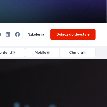
Szkolenia
Dołącz
do devstyle
rontend
Mobile
Chmura
17
15
11