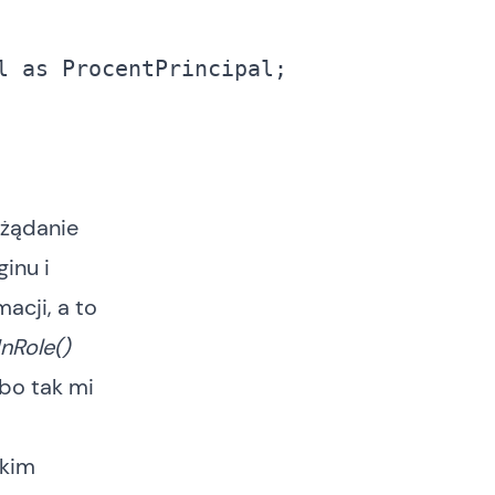
l 
as
 żądanie
inu i
acji, a to
InRole()
bo tak mi
dkim