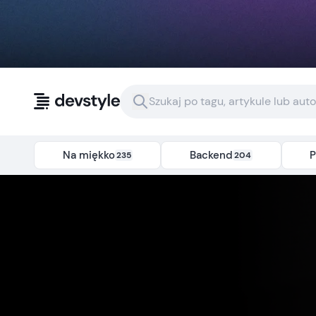
Przejdź do treści
Na miękko
Backend
P
235
204