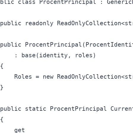
blic
class
public
readonly
 ReadOnlyCollection<
st
public
 ProcentPrincipal(ProcentIdenti
  		: 
base
  		Roles = 
new
 ReadOnlyCollection<
st
public
static