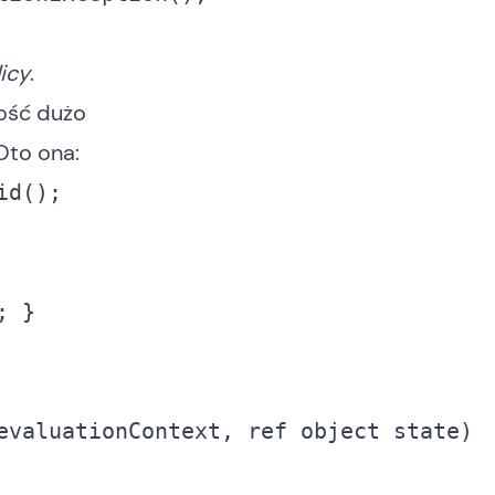
icy
.
ość dużo
 Oto ona:
evaluationContext, 
ref
object