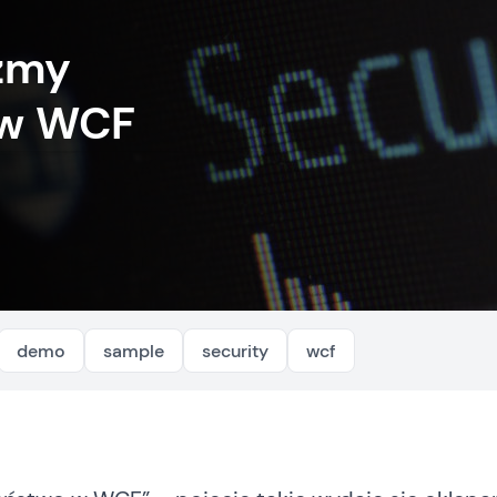
zmy
 w WCF
demo
sample
security
wcf