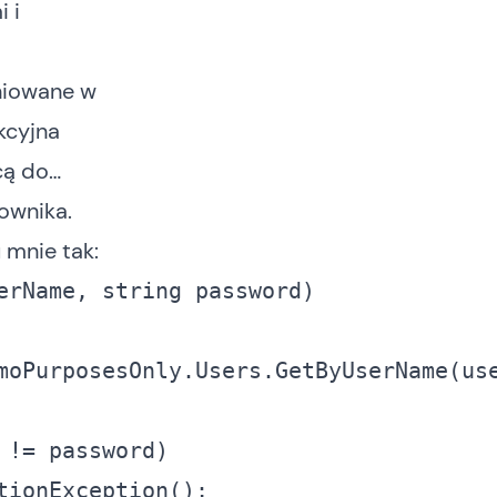
 i
iniowane w
akcyjna
ącą do…
kownika.
 mnie tak:
erName, 
string