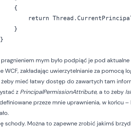
return
 Thread.CurrentPrincipa
 pragnieniem mym było podpiąć je pod aktualne
e WCF, zakładając uwierzytelnianie za pomocą log
o żeby mieć łatwy dostęp do zawartych tam inform
zystać z
PrincipalPermissionAttribute
, a to żeby
Is
definiowane przeze mnie uprawnienia, w końcu – 
ało.
się schody. Można to zapewne zrobić jakimś brzy