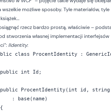
ństwo w WCF” – pojęcie takie wydaje się oklepan
 wszelkie możliwe sposoby. Tyle materiałów, tyle
 książek…
osiągnąć rzecz bardzo prostą, właściwie – pods
d stworzenia własnej implementacji interfejsów
ci”:
IIdentity
:
blic
class
public
int
public
 ProcentIdentity(
int
 id, 
string
  		: 
base