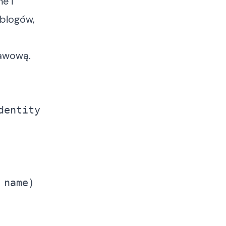
e i
 blogów,
tawową.