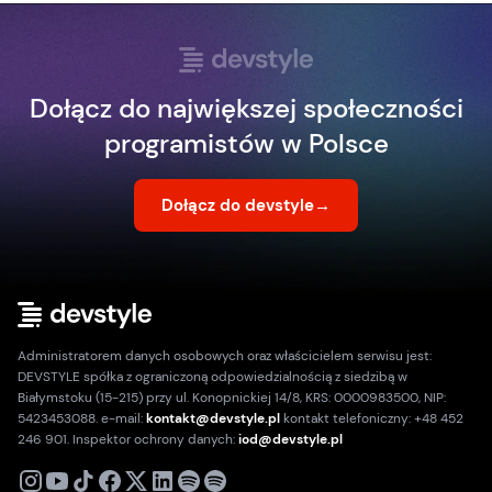
Dołącz do największej społeczności
programistów w Polsce
Dołącz do devstyle
→
Administratorem danych osobowych oraz właścicielem serwisu jest:
DEVSTYLE spółka z ograniczoną odpowiedzialnością z siedzibą w
Białymstoku (15-215) przy ul. Konopnickiej 14/8, KRS: 0000983500, NIP:
5423453088. e-mail:
kontakt@devstyle.pl
kontakt telefoniczny: +48 452
246 901. Inspektor ochrony danych:
iod@devstyle.pl