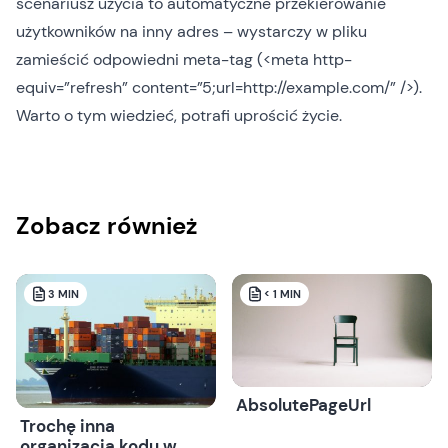
scenariusz użycia to automatyczne przekierowanie
użytkowników na inny adres – wystarczy w pliku
zamieścić odpowiedni
meta-tag
(<meta http-
equiv=”refresh” content=”5;url=
http://example.com/”
/>).
Warto o tym wiedzieć, potrafi uprościć życie.
Zobacz również
3
MIN
< 1
MIN
AbsolutePageUrl
Trochę inna
organizacja kodu w