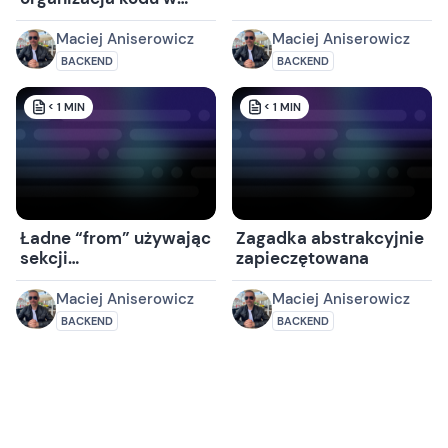
ASP.NET MVC
Maciej Aniserowicz
Maciej Aniserowicz
BACKEND
BACKEND
< 1
MIN
< 1
MIN
Ładne “from” używając
Zagadka abstrakcyjnie
sekcji
zapieczętowana
system.net.mailSettings.smtp
Maciej Aniserowicz
Maciej Aniserowicz
BACKEND
BACKEND