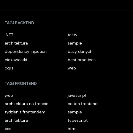
X
Instagram
Youtube
TikTok
Facebook
Linkedin
Podcast
Spotify
TAGI BACKEND
.NET
testy
architektura
sample
dependency injection
bazy danych
ciekawostki
best practices
cqrs
web
TAGI FRONTEND
web
javascript
architektura na froncie
co ten frontend
tydzień z frontendem
sample
architektura
typescript
css
html