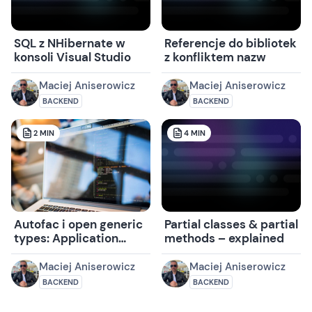
SQL z NHibernate w
Referencje do bibliotek
konsoli Visual Studio
z konfliktem nazw
Maciej Aniserowicz
Maciej Aniserowicz
BACKEND
BACKEND
2
MIN
4
MIN
Autofac i open generic
Partial classes & partial
types: Application
methods – explained
Events revisited
Maciej Aniserowicz
Maciej Aniserowicz
BACKEND
BACKEND