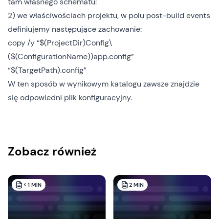
tam własnego schematu:
2) we właściwościach projektu, w polu post-build events
definiujemy następujące zachowanie:
copy /y “$(ProjectDir)Config\
($(ConfigurationName))app.config”
“$(TargetPath).config”
W ten sposób w wynikowym katalogu zawsze znajdzie
się odpowiedni plik konfiguracyjny.
Zobacz również
< 1
MIN
2
MIN