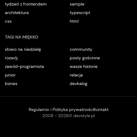
tydzień z frontendem
sample
architektura
typescript
css
html
TAGI NA MIĘKKO
słowo na niedzielę
community
rozwój
posty gościnne
zawód-programista
wasze historie
junior
relacja
biznes
devkalog
Regulamin i Polityka prywatności
Kontakt
2008 -
2026
© devstyle.pl