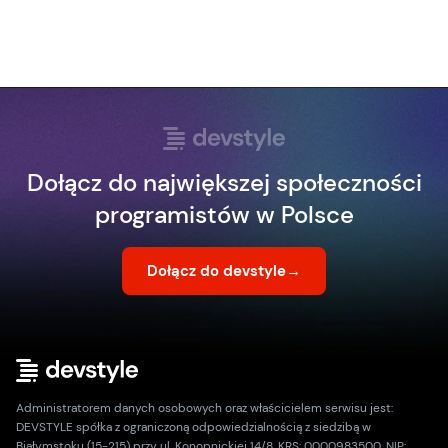
Dołącz do największej społeczności
programistów w Polsce
Dołącz do devstyle
→
Administratorem danych osobowych oraz właścicielem serwisu jest:
DEVSTYLE spółka z ograniczoną odpowiedzialnością z siedzibą w
Białymstoku (15-215) przy ul. Konopnickiej 14/8, KRS: 0000983500, NIP: