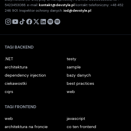
5423453088. e-mail:
kontakt@devstyle.pl
kontakt telefoniczny: +48 452
246 901. Inspektor ochrony danych:
iod@devstyle.pl
X
Instagram
Youtube
TikTok
Facebook
Linkedin
Podcast
Spotify
TAGI BACKEND
.NET
testy
architektura
sample
dependency injection
bazy danych
ciekawostki
best practices
cqrs
web
TAGI FRONTEND
web
javascript
architektura na froncie
co ten frontend