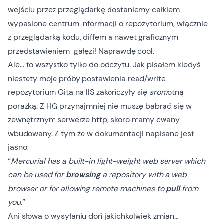
wejściu przez przeglądarkę dostaniemy całkiem
wypasione centrum informacji o repozytorium, włącznie
z przeglądarką kodu, diffem a nawet graficznym
przedstawieniem gałęzi! Naprawdę cool.
Ale… to wszystko tylko do odczytu. Jak
pisałem kiedyś
niestety moje próby postawienia read/write
repozytorium Gita na IIS zakończyły się
srom
otną
porażką. Z HG przynajmniej nie muszę babrać się w
zewnętrznym serwerze http, skoro mamy cwany
wbudowany. Z tym że
w dokumentacji
napisane jest
jasno:
“
Mercurial has a built-in light-weight web server which
can be used for
browsing
a repository with a web
browser or for allowing remote machines to
pull
from
you.
”
Ani słowa o wysyłaniu doń jakichkolwiek zmian…