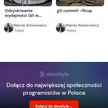
Odzyskiwanie
git commit –fixup
wydajności Git w
dużym repozytorium:
sparse checkout
Maciej Aniserowicz
Maciej Aniserowicz
TOOLS
TOOLS
Dołącz do największej społeczności
programistów w Polsce
Dołącz do devstyle
→