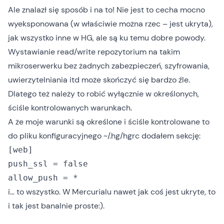
Ale znalazł się sposób i na to! Nie jest to cecha mocno
wyeksponowana (w właściwie można rzec – jest ukryta),
jak wszystko inne w HG, ale są ku temu dobre powody.
Wystawianie read/write repozytorium na takim
mikroserwerku bez żadnych zabezpieczeń, szyfrowania,
uwierzytelniania itd może skończyć się bardzo źle.
Dlatego też należy to robić wyłącznie w określonych,
ściśle kontrolowanych warunkach.
A że moje warunki są określone i ściśle kontrolowane to
do pliku konfiguracyjnego ~/.hg/hgrc dodałem sekcję:
[web]

push_ssl = 
false
allow_push = *
i… to wszystko. W Mercurialu nawet jak coś jest ukryte, to
i tak jest banalnie proste:).