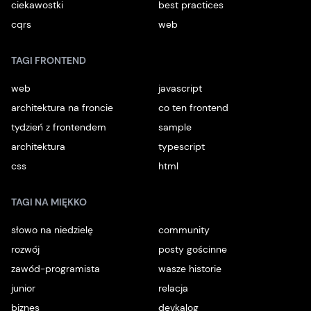
ciekawostki
best practices
cqrs
web
TAGI FRONTEND
web
javascript
architektura na froncie
co ten frontend
tydzień z frontendem
sample
architektura
typescript
css
html
TAGI NA MIĘKKO
słowo na niedzielę
community
rozwój
posty gościnne
zawód-programista
wasze historie
junior
relacja
biznes
devkalog