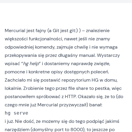
Mercurial
jest fajny (a
Git
jest git:) ) – znalezienie
większości funkcjonalności, nawet jeśli nie znamy
odpowiedniej komendy, zajmuje chwilę i nie wymaga
przekopywania się przez długaśny manual. Wystarczy
wpisać “
hg help
” i dostaniemy naprawdę zwięzłe,
pomocne i konkretne opisy dostępnych poleceń.
Zachciało mi się postawić repozytorium HG w domu,
lokalnie. Zrobienie tego przez file share to pestka, więc
postanowiłem spróbować z HTTP. Okazało się, że to (do
czego mnie już Mercurial przyzwyczaił) banał:
hg serve
i już. Nie dość, że możemy się do tego podpiąć jakimś
narzędziem (domyślny port to 8000), to jeszcze po