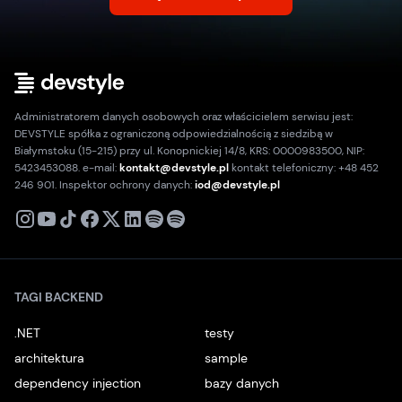
Administratorem danych osobowych oraz właścicielem serwisu jest:
DEVSTYLE spółka z ograniczoną odpowiedzialnością z siedzibą w
Białymstoku (15-215) przy ul. Konopnickiej 14/8, KRS: 0000983500, NIP:
5423453088. e-mail:
kontakt@devstyle.pl
kontakt telefoniczny: +48 452
246 901. Inspektor ochrony danych:
iod@devstyle.pl
X
Instagram
Youtube
TikTok
Facebook
Linkedin
Podcast
Spotify
TAGI BACKEND
.NET
testy
architektura
sample
dependency injection
bazy danych