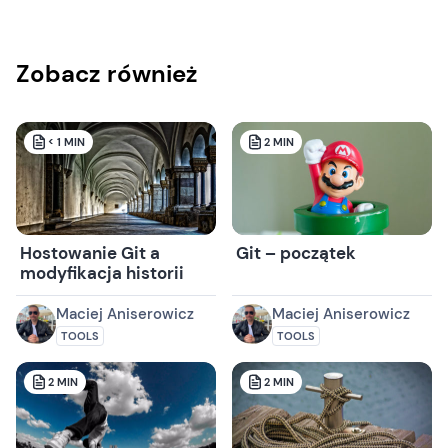
Zobacz również
< 1
MIN
2
MIN
Hostowanie Git a
Git – początek
modyfikacja historii
Maciej Aniserowicz
Maciej Aniserowicz
TOOLS
TOOLS
2
MIN
2
MIN