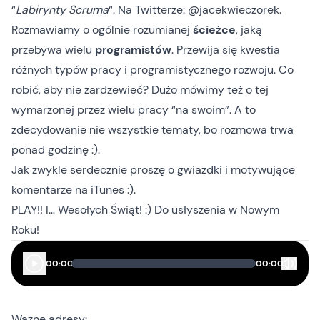
“
Labirynty Scruma
“. Na Twitterze:
@jacekwieczorek
.
Rozmawiamy o ogólnie rozumianej
ścieżce
, jaką
przebywa wielu
programistów
. Przewija się kwestia
różnych typów pracy i programistycznego rozwoju. Co
robić, aby nie zardzewieć? Dużo mówimy też o tej
wymarzonej przez wielu pracy “na swoim”. A to
zdecydowanie nie wszystkie tematy, bo rozmowa trwa
ponad godzinę :).
Jak zwykle serdecznie proszę o gwiazdki i motywujące
komentarze
na iTunes
:).
PLAY!! I… Wesołych Świąt! :) Do usłyszenia w Nowym
Roku!
00:00
00:00
Ważne adresy: