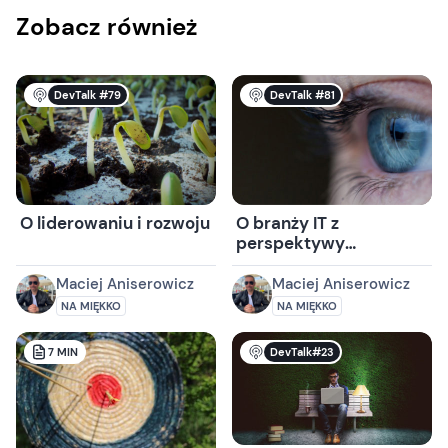
Zobacz również
DevTalk #79
DevTalk #81
O liderowaniu i rozwoju
O branży IT z
perspektywy
humanistki z Joanną
Bochyńską
Maciej Aniserowicz
Maciej Aniserowicz
NA MIĘKKO
NA MIĘKKO
DevTalk#23
7
MIN