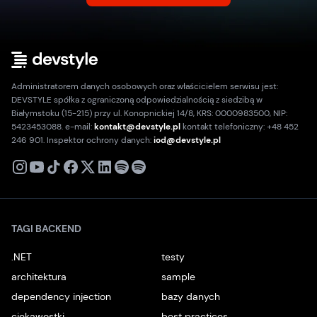
Administratorem danych osobowych oraz właścicielem serwisu jest:
DEVSTYLE spółka z ograniczoną odpowiedzialnością z siedzibą w
Białymstoku (15-215) przy ul. Konopnickiej 14/8, KRS: 0000983500, NIP:
5423453088. e-mail:
kontakt@devstyle.pl
kontakt telefoniczny: +48 452
246 901. Inspektor ochrony danych:
iod@devstyle.pl
X
Instagram
Youtube
TikTok
Facebook
Linkedin
Podcast
Spotify
TAGI BACKEND
.NET
testy
architektura
sample
dependency injection
bazy danych
ciekawostki
best practices