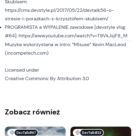
Skubisem:
https://cms.devstyle.pl/2017/05/22/devtalk56-o-
stresie-i-porazkach-z-krzysztofem-skubisem/
PROGRAMISTA a WYPALENIE zawodowe [devstyle vlog
#64]:
https://www.youtube.com/watch?v=T9VkJsjF8_M
Muzyka wykorzystana w intro: “Misuse” Kevin MacLeod
(incompetech.com)
Licensed under
Creative Commons: By Attribution 3.0
Zobacz również
DevTalk#67
DevTalk#23