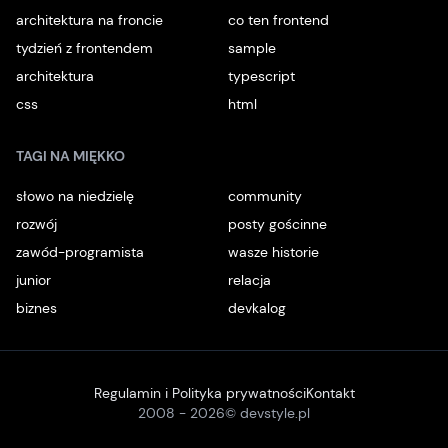
architektura na froncie
co ten frontend
tydzień z frontendem
sample
architektura
typescript
css
html
TAGI NA MIĘKKO
słowo na niedzielę
community
rozwój
posty gościnne
zawód-programista
wasze historie
junior
relacja
biznes
devkalog
Regulamin i Polityka prywatności
Kontakt
2008 -
2026
© devstyle.pl