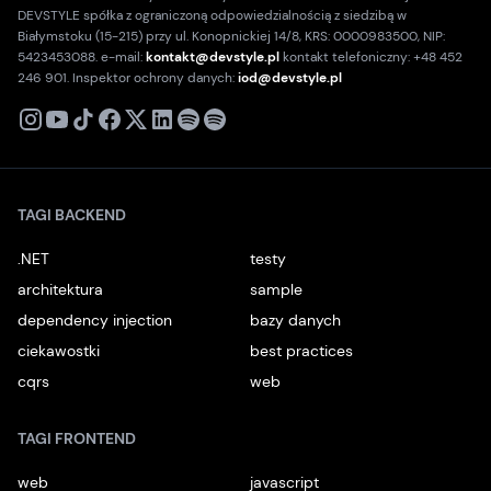
DEVSTYLE spółka z ograniczoną odpowiedzialnością z siedzibą w
Białymstoku (15-215) przy ul. Konopnickiej 14/8, KRS: 0000983500, NIP:
5423453088. e-mail:
kontakt@devstyle.pl
kontakt telefoniczny: +48 452
246 901. Inspektor ochrony danych:
iod@devstyle.pl
X
Instagram
Youtube
TikTok
Facebook
Linkedin
Podcast
Spotify
TAGI BACKEND
.NET
testy
architektura
sample
dependency injection
bazy danych
ciekawostki
best practices
cqrs
web
TAGI FRONTEND
web
javascript