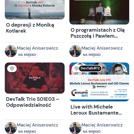
O depresji z Moniką
O programistach z Olą
Kotlarek
Pszczołą i Pawłem
Michalakiem
Maciej Aniserowicz
Maciej Aniserowicz
NA MIĘKKO
NA MIĘKKO
DevTalk#72
DevTalk Trio S01E03 –
Odpowiedzialność
Live with Michele
Leroux Bustamante
and Gill Cleeren
Maciej Aniserowicz
Maciej Aniserowicz
NA MIĘKKO
NA MIĘKKO