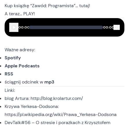
Kup książkę
“Zawód: Programista”… tutaj
!
A teraz… PLAY!
00:00
00:00
Ważne adresy:
Spotify
Apple Podcasts
RSS
ściągnij odcinek
w
mp3
Linki:
blog Artura:
http://blog.krolartur.com/
Krzywa Yerkesa-Dodsona:
https://pl.wikipedia.org/wiki/Prawa_Yerkesa-Dodsona
DevTalk#56 – O stresie i porażkach z Krzysztofem