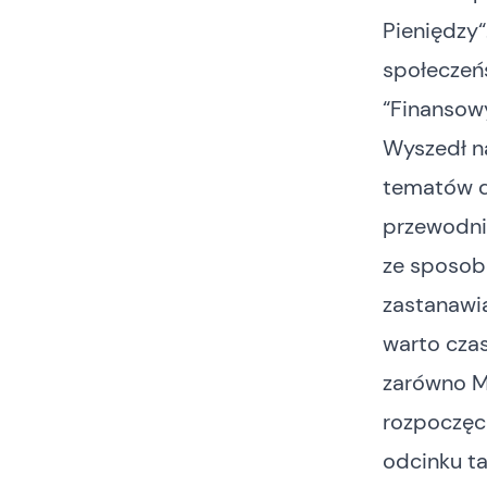
Pieniędzy
społeczeńs
“
Finansowy
Wyszedł na
tematów d
przewodni
ze sposo
zastanawia
warto czas
zarówno Mi
rozpoczęci
odcinku ta