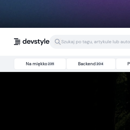
Przejdź do treści
Na miękko
Backend
P
235
204