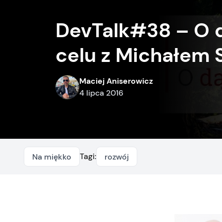
DevTalk#38 – O 
celu z Michałem 
Maciej Aniserowicz
4 lipca 2016
Tagi:
Na miękko
rozwój