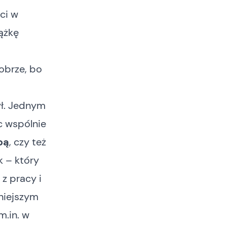
ci w
ążkę
dobrze, bo
ył. Jednym
c wspólnie
bą
, czy też
k – który
 z pracy i
iniejszym
m.in. w