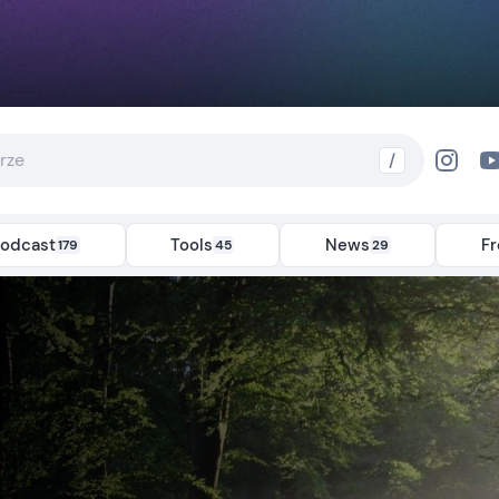
/
odcast
Tools
News
F
179
45
29