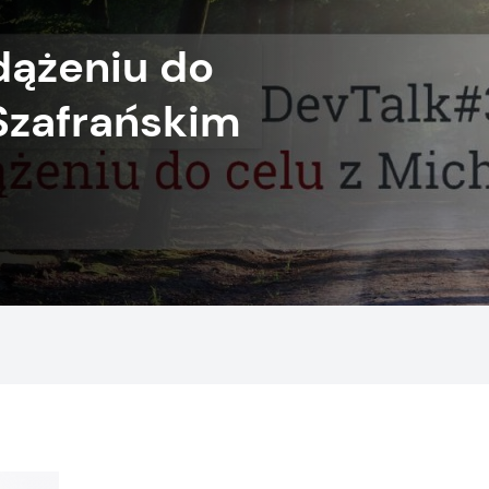
dążeniu do
Szafrańskim