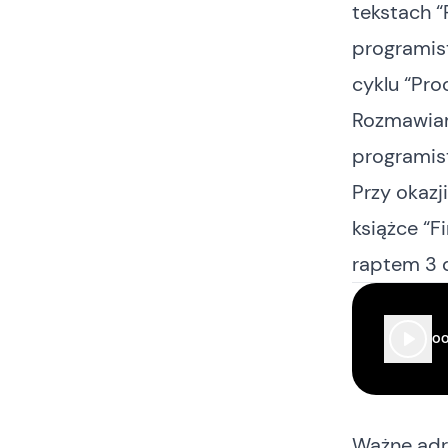
tekstach “
programis
cyklu “
Pro
Rozmawiam
programis
Przy okazj
książce “
F
raptem 3 
00
Ważne adr