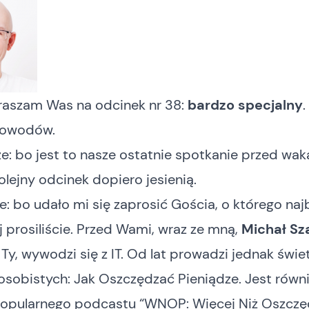
praszam Was na odcinek nr 38:
bardzo specjalny
.
powodów.
e: bo jest to nasze ostatnie spotkanie przed wak
olejny odcinek dopiero jesienią.
e: bo udało mi się zaprosić Gościa, o którego najb
j prosiliście. Przed Wami, wraz ze mną,
Michał Sz
 i Ty, wywodzi się z IT. Od lat prowadzi jednak świe
 osobistych:
Jak Oszczędzać Pieniądze
. Jest równ
opularnego podcastu “
WNOP: Więcej Niż Oszczę