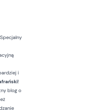
 Specjalny
acyjną
ardziej i
afrański
!
tny blog o
ież
dzanie