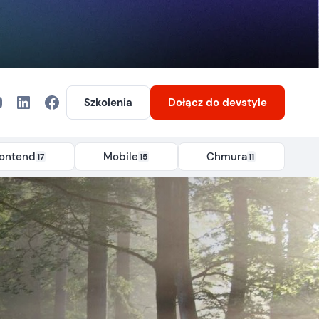
Szkolenia
Dołącz
do devstyle
rontend
Mobile
Chmura
17
15
11