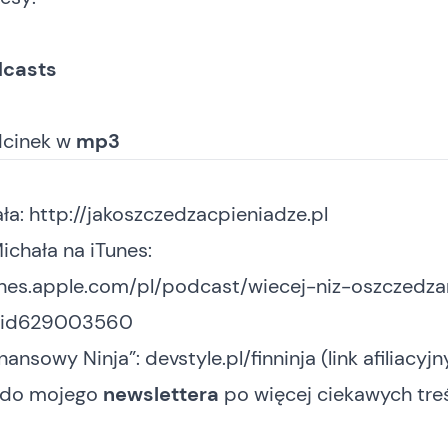
dcasts
dcinek
w
mp3
ała:
http://jakoszczedzacpieniadze.pl
chała na iTunes:
tunes.apple.com/pl/podcast/wiecej-niz-oszczedza
y/id629003560
inansowy Ninja”:
devstyle.pl/finninja
(link afiliacyjn
ę do mojego
newslettera
po więcej ciekawych treś