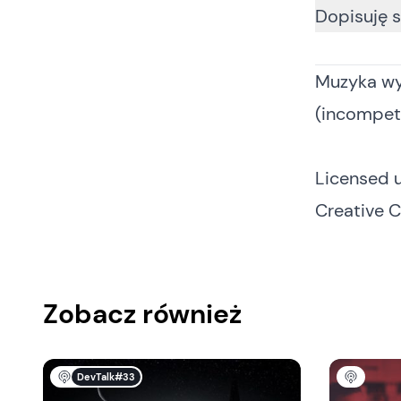
Muzyka wy
(incompet
Licensed 
Creative 
Zobacz również
DevTalk#33