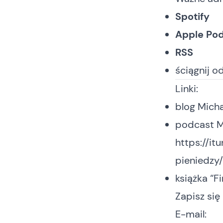
Spotify
Apple Po
RSS
ściągnij o
Linki:
blog Mich
podcast Mi
https://i
pieniedz
książka “F
Zapisz si
E-mail: