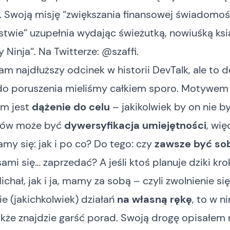
“. Swoją misję “zwiększania finansowej świadomoś
twie” uzupełnia wydając świeżutką, nowiuśką ksi
 Ninja
“. Na Twitterze:
@szaffi
.
m najdłuższy odcinek w historii DevTalk, ale to 
o poruszenia mieliśmy całkiem sporo. Motywem
m jest
dążenie do celu
– jakikolwiek by on nie b
bów może być
dywersyfikacja umiejętności
, wię
my się: jak i po co? Do tego: czy
zawsze być so
ami się… zaprzedać? A jeśli ktoś planuje dziki kro
chał, jak i ja, mamy za sobą – czyli zwolnienie się
e (jakichkolwiek) działań
na własną rękę
, to w n
kże znajdzie garść porad. Swoją drogę opisałem 