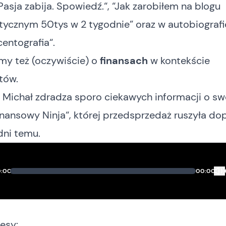
Pasja zabija. Spowiedź.
“, “
Jak zarobiłem na blogu
tycznym 50tys w 2 tygodnie
” oraz w autobiograf
centografia
“.
y też (oczywiście) o
finansach
w kontekście
tów.
i Michał zdradza sporo ciekawych informacji o sw
inansowy Ninja
“, której przedsprzedaż ruszyła dop
dni temu.
:00
00:00
esy: