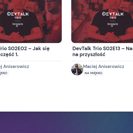
rio S02E02 – Jak się
DevTalk Trio S02E13 – Na
 część 1.
na przyszłość
j Aniserowicz
Maciej Aniserowicz
ĘKKO
NA MIĘKKO