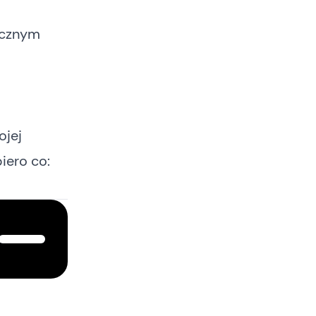
icznym
ojej
iero co: