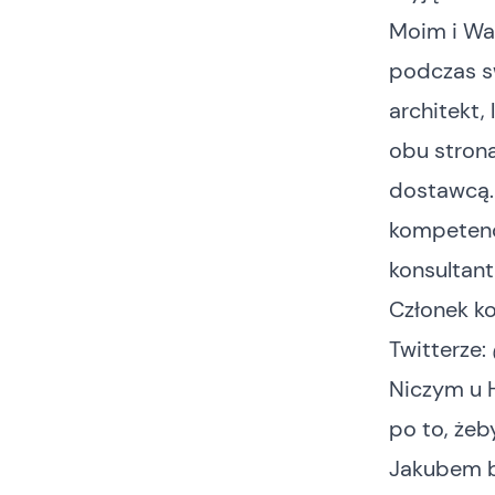
Moim i Wa
podczas sw
architekt,
obu stron
dostawcą. 
kompetenc
konsultant
Członek k
Twitterze:
Niczym u H
po to, żeb
Jakubem by