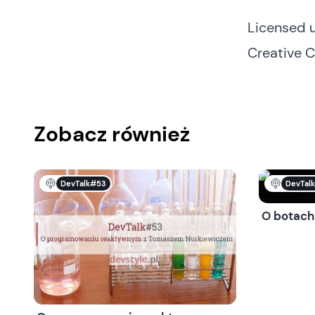
Licensed 
Creative 
Zobacz również
DevTalk#53
DevTal
O botach