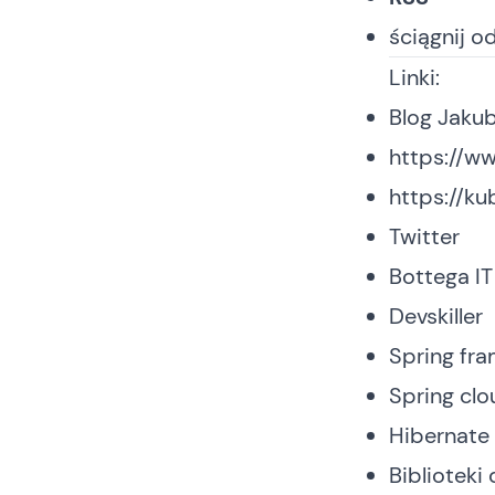
ściągnij o
Linki:
Blog Jaku
https://w
https://ku
Twitter
Bottega I
Devskiller
Spring fr
Spring clo
Hibernat
Biblioteki