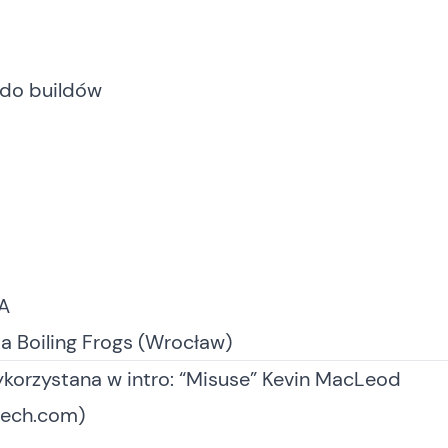
 do buildów
EA
a Boiling Frogs
(Wrocław)
korzystana w intro: “Misuse” Kevin MacLeod
ech.com)