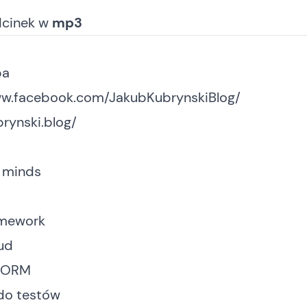
dcinek
w
mp3
ba
ww.facebook.com/JakubKubrynskiBlog/
brynski.blog/
T minds
amework
ud
e ORM
 do testów