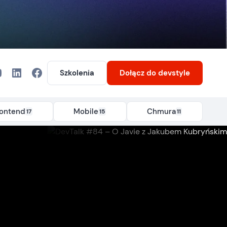
Szkolenia
Dołącz
do devstyle
rontend
Mobile
Chmura
17
15
11