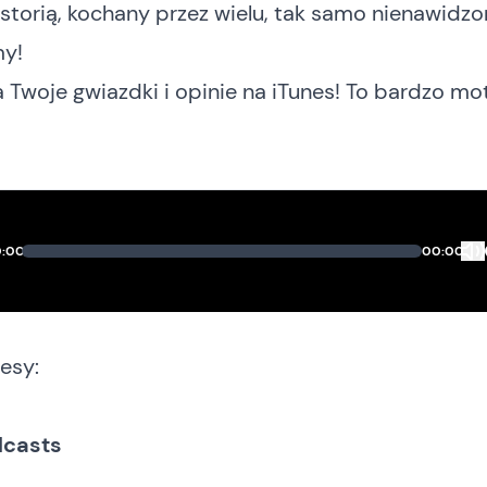
istorią, kochany przez wielu, tak samo nienawidzo
y!
Twoje gwiazdki i opinie
na iTunes
! To bardzo mot
:00
00:00
esy:
dcasts