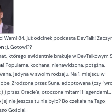
zed Wami 84. już odcinek podcasta DevTalk! Zacz
on
:). Gotowi??
mat, którego ewidentnie brakuje w DevTalkowym S
va
! Popularna, kochana, nienawidzona, potężna,
ana, jedyna w swoim rodzaju. Na 1. miejscu w
iobe
. Zrodzona przez Suna, adoptowana (czy “wr
 ;) ) przez Oracle’a, otoczona mitami i legendami…
 jej nie jeszcze tu nie było? Bo czekała na Tego
go Gościa!.