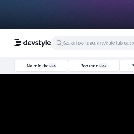
Przejdź do treści
Na miękko
Backend
P
235
204