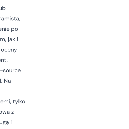
kub
ramista,
enie po
, jak i
y oceny
ent,
n-source.
d
. Na
emi, tylko
mowa z
ugą i