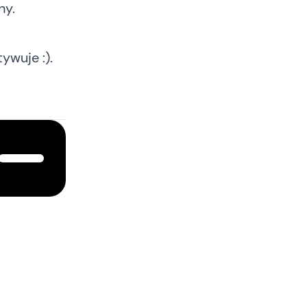
ny.
ywuje :).