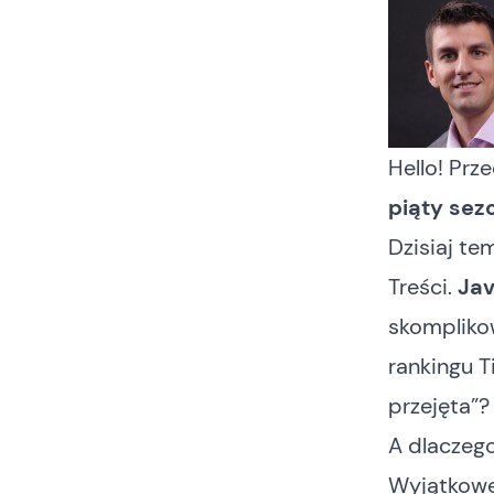
Hello! Pr
piąty sez
Dzisiaj te
Treści.
Ja
skomplikow
rankingu
T
przejęta”?
A dlaczego
Wyjątkowe