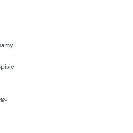
ynamy
pisie
ogo