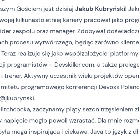
szym Gościem jest dzisiaj
Jakub Kubryński
! Ja
ojej kilkunastoletniej kariery pracował jako prog
 lider zespołu oraz manager. Zdobywał doświadcz
ach procesu wytwórczego, będąc zarówno klientem
Teraz realizuje się jako współzałożyciel platform
ji programistów –
Devskiller.com
, a także preleg
 i trener. Aktywny uczestnik wielu projektów ope
omitetu programowego konferencji
Devoxx Polan
@jkubrynski
.
itchcocka, zaczynamy piąty sezon trzęsieniem zi
y napięcie mogło powoli wzrastać. Dla mnie roz
ła mega inspirująca i ciekawa. Java to język z dł