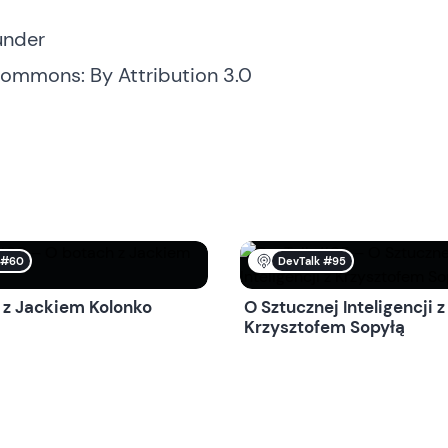
under
Commons: By Attribution 3.0
k#60
DevTalk #95
 z Jackiem Kolonko
O Sztucznej Inteligencji z
Krzysztofem Sopyłą