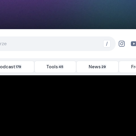
/
odcast
Tools
News
F
179
45
29