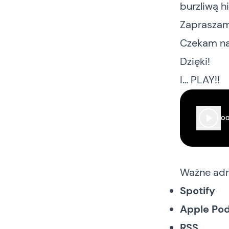
burzliwą h
Zapraszam
Czekam na 
Dzięki!
I… PLAY!!
00
Ważne adr
Spotify
Apple Po
RSS