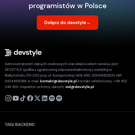
programistów w Polsce
Dołącz do devstyle
→
Administratorem danych osobowych oraz właścicielem serwisu jest:
DEVSTYLE spółka z ograniczoną odpowiedzialnością z siedzibą w
Białymstoku (15-215) przy ul. Konopnickiej 14/8, KRS: 0000983500, NIP:
5423453088. e-mail:
kontakt@devstyle.pl
kontakt telefoniczny: +48 452
246 901. Inspektor ochrony danych:
iod@devstyle.pl
X
Instagram
Youtube
TikTok
Facebook
Linkedin
Podcast
Spotify
TAGI BACKEND