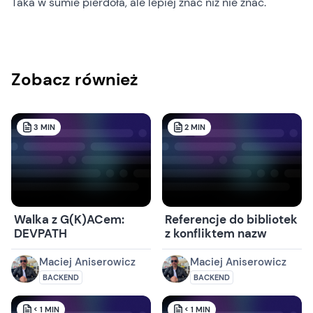
Taka w sumie pierdoła, ale lepiej znać niż nie znać.
Zobacz również
3
MIN
2
MIN
Walka z G(K)ACem:
Referencje do bibliotek
DEVPATH
z konfliktem nazw
Maciej Aniserowicz
Maciej Aniserowicz
BACKEND
BACKEND
< 1
MIN
< 1
MIN