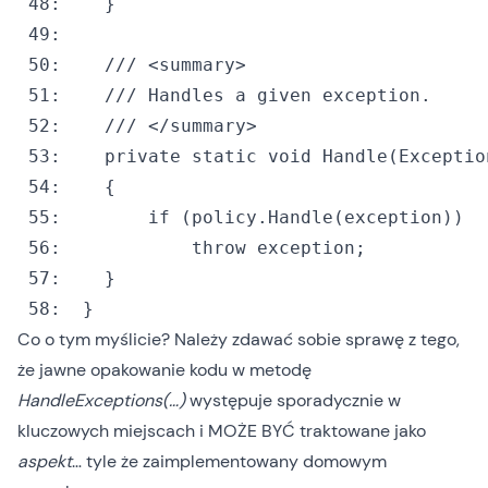
 48:
 49:
 50:
/// <summary>
 51:
/// Handles a given exception.
 52:
/// </summary>
 53:
private
static
void
 54:
 55:
if
 56:
throw
 57:
 58:
  }
Co o tym myślicie? Należy zdawać sobie sprawę z tego,
że jawne opakowanie kodu w metodę
HandleExceptions(…)
występuje sporadycznie w
kluczowych miejscach i MOŻE BYĆ traktowane jako
aspekt
… tyle że zaimplementowany domowym