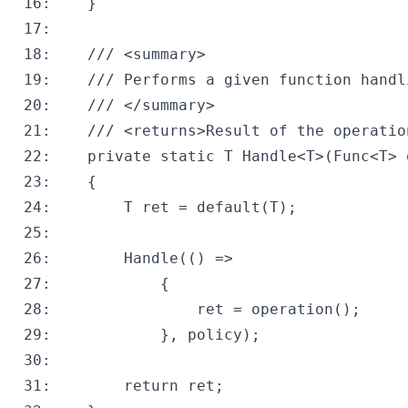
 16:
 17:
 18:
/// <summary>
 19:
/// Performs a given function handl
 20:
/// </summary>
 21:
/// <returns>Result of the operatio
 22:
private
static
 23:
 24:
  		T ret = 
default
 25:
 26:
 27:
 28:
 29:
 30:
 31:
return