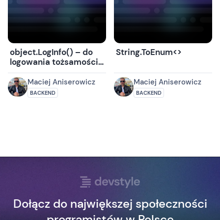
object.LogInfo() – do
String.ToEnum<>
logowania tożsamości
obiektu
Maciej Aniserowicz
Maciej Aniserowicz
BACKEND
BACKEND
Dołącz do największej społeczności
programistów w Polsce