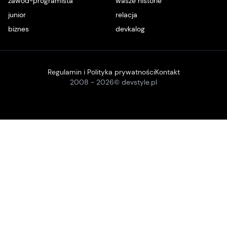
zawód-programista
wasze historie
junior
relacja
biznes
devkalog
Regulamin i Polityka prywatności
Kontakt
2008 -
2026
© devstyle.pl