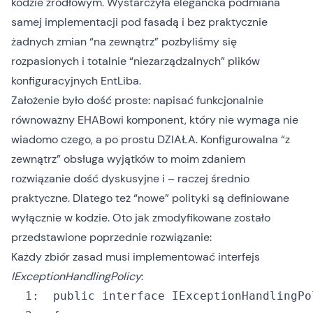
kodzie źródłowym. Wystarczyła elegancka podmiana
samej implementacji pod fasadą i bez praktycznie
żadnych zmian “na zewnątrz” pozbyliśmy się
rozpasionych i totalnie “niezarządzalnych” plików
konfiguracyjnych EntLiba.
Założenie było dość proste: napisać funkcjonalnie
równoważny EHABowi komponent, który nie wymaga nie
wiadomo czego, a po prostu DZIAŁA. Konfigurowalna “z
zewnątrz” obsługa wyjątków to moim zdaniem
rozwiązanie dość dyskusyjne i – raczej średnio
praktyczne. Dlatego też “nowe” polityki są definiowane
wyłącznie w kodzie. Oto jak zmodyfikowane zostało
przedstawione poprzednie rozwiązanie:
Każdy zbiór zasad musi implementować interfejs
IExceptionHandlingPolicy
:
  1:
public
interface