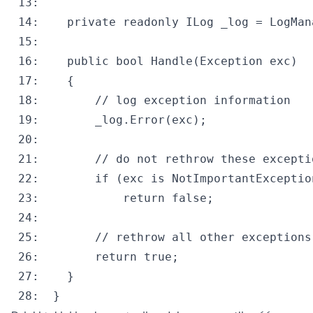
 13:
 14:
private
readonly
 ILog _log = LogMan
 15:
 16:
public
bool
 17:
 18:
// log exception information
 19:
 20:
 21:
// do not rethrow these excepti
 22:
if
 (exc 
is
 23:
return
false
 24:
 25:
// rethrow all other exceptions
 26:
return
true
 27:
 28:
  }