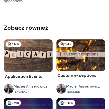
sposobem.
Zobacz również
5
MIN
2
MIN
Custom exceptions
Application Events
Maciej Aniserowicz
Maciej Aniserowicz
BACKEND
BACKEND
2
MIN
< 1
MIN