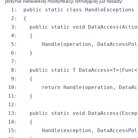
jedynie niewielkiej modyfikacji istniejącej już fasady:
  1:
public
static
class
  2:
  3:
public
static
void
  4:
  5:
  6:
  7:
  8:
public
static
  9:
 10:
return
 11:
 12:
 13:
public
static
void
 14:
 15: