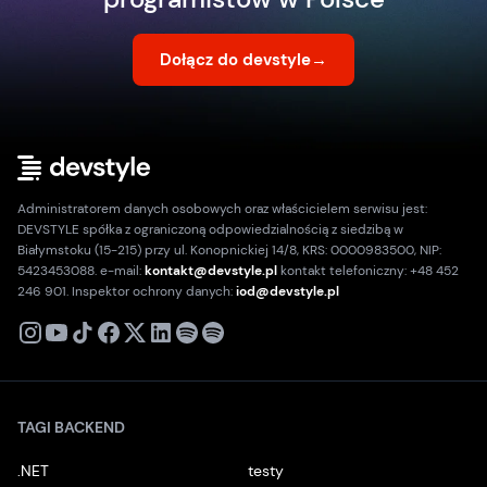
Dołącz do devstyle
→
Administratorem danych osobowych oraz właścicielem serwisu jest:
DEVSTYLE spółka z ograniczoną odpowiedzialnością z siedzibą w
Białymstoku (15-215) przy ul. Konopnickiej 14/8, KRS: 0000983500, NIP:
5423453088. e-mail:
kontakt@devstyle.pl
kontakt telefoniczny: +48 452
246 901. Inspektor ochrony danych:
iod@devstyle.pl
X
Instagram
Youtube
TikTok
Facebook
Linkedin
Podcast
Spotify
TAGI BACKEND
.NET
testy