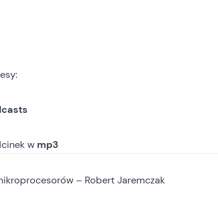
esy:
dcasts
dcinek
w
mp3
mikroprocesorów – Robert Jaremczak