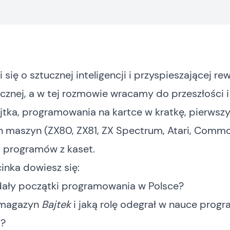
się o sztucznej inteligencji i przyspieszającej rew
cznej, a w tej rozmowie wracamy do przeszłości i
tka, programowania na kartce w kratkę, pierwsz
maszyn (ZX80, ZX81, ZX Spectrum, Atari, Commo
 programów z kaset.
inka dowiesz się:
dały początki programowania w Polsce?
 magazyn
Bajtek
i jaką rolę odegrał w nauce prog
u?