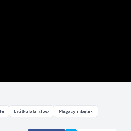
te
krótkofalarstwo
Magazyn Bajtek