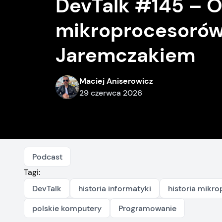
DevTalk #145 – O 
mikroprocesorów
Jaremczakiem
Maciej Aniserowicz
29 czerwca 2026
Podcast
Tagi:
DevTalk
historia informatyki
historia mikr
polskie komputery
Programowanie