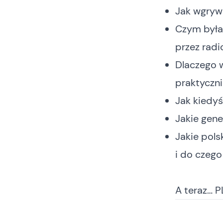
Jak wgryw
Czym była
przez radi
Dlaczego 
praktyczni
Jak kiedy
Jakie gen
Jakie pols
i do czego
A teraz… P