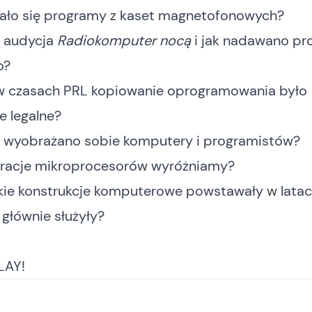
ało się programy z kaset magnetofonowych?
 audycja
Radiokomputer nocą
i jak nadawano p
o?
w czasach PRL kopiowanie oprogramowania było
e legalne?
ś wyobrażano sobie komputery i programistów?
eracje mikroprocesorów wyróżniamy?
kie konstrukcje komputerowe powstawały w latach
 głównie służyły?
LAY!