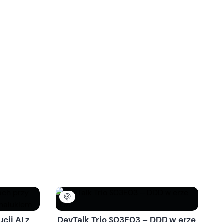
cji AI z
DevTalk Trio S03E03 – DDD w erze