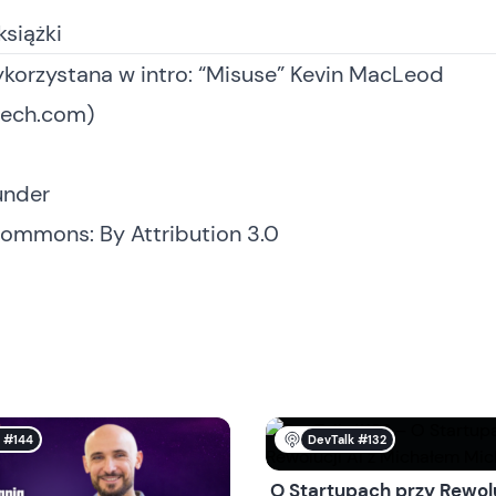
siążki
korzystana w intro: “Misuse” Kevin MacLeod
ech.com)
under
Commons: By Attribution 3.0
 #144
DevTalk #132
O Startupach przy Rewolu