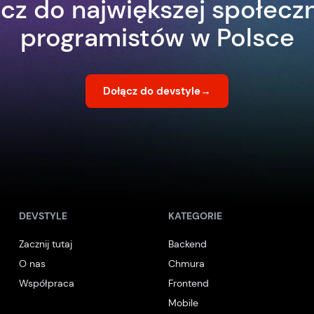
cz do największej społecz
programistów w Polsce
Dołącz do devstyle
→
DEVSTYLE
KATEGORIE
Zacznij tutaj
Backend
O nas
Chmura
Współpraca
Frontend
Mobile