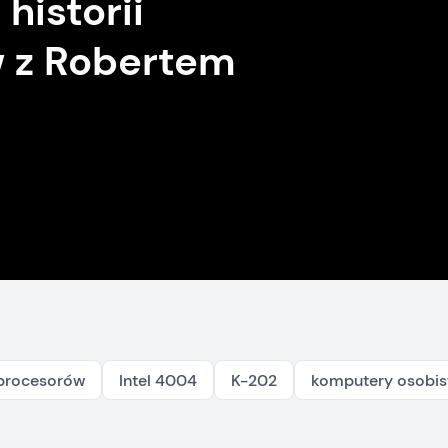
historii
 z Robertem
oprocesorów
Intel 4004
K-202
komputery osobis