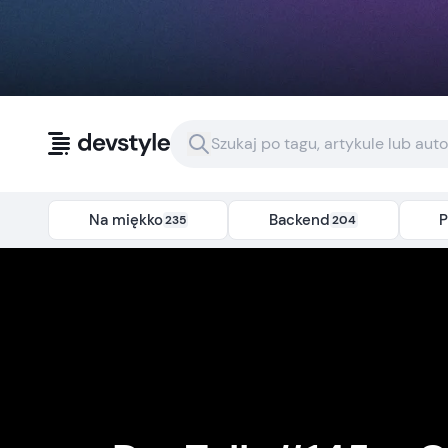
Przejdź do treści
Na miękko
Backend
P
235
204