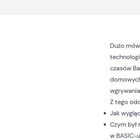
Dużo mówi 
technologi
czasów Baj
domowych 
wgrywania
Z tego odc
Jak wyglą
Czym był
w BASIC-