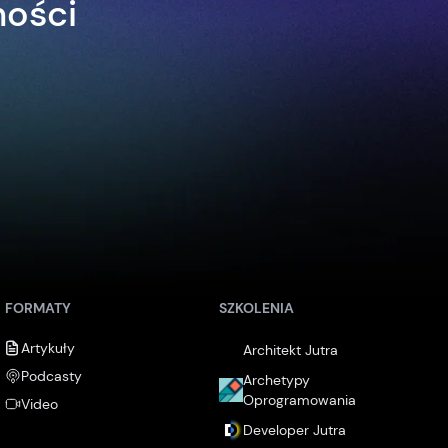
ności
FORMATY
SZKOLENIA
Artykuły
Architekt Jutra
Podcasty
Archetypy
Oprogramowania
Video
Developer Jutra