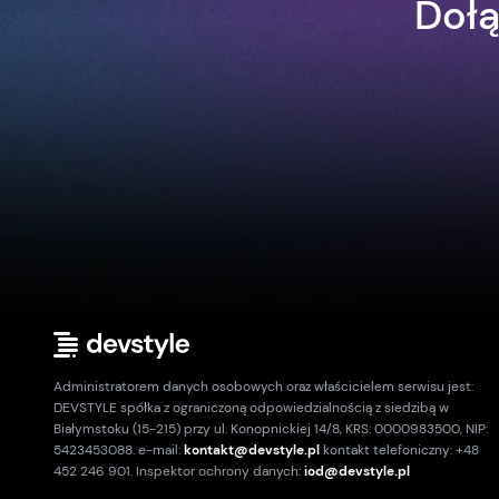
Dołą
Administratorem danych osobowych oraz właścicielem serwisu jest:
DEVSTYLE spółka z ograniczoną odpowiedzialnością z siedzibą w
Białymstoku (15-215) przy ul. Konopnickiej 14/8, KRS: 0000983500, NIP:
5423453088. e-mail:
kontakt@devstyle.pl
kontakt telefoniczny: +48
452 246 901. Inspektor ochrony danych:
iod@devstyle.pl