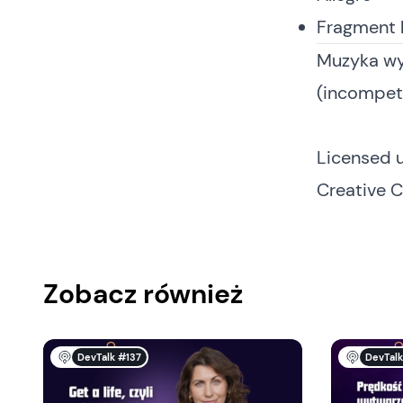
Fragment k
Muzyka wy
(incompet
Licensed 
Creative 
Zobacz również
DevTalk #137
DevTalk