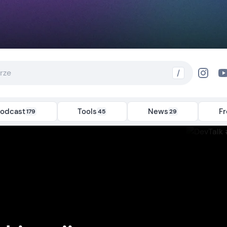
/
odcast
Tools
News
F
179
45
29