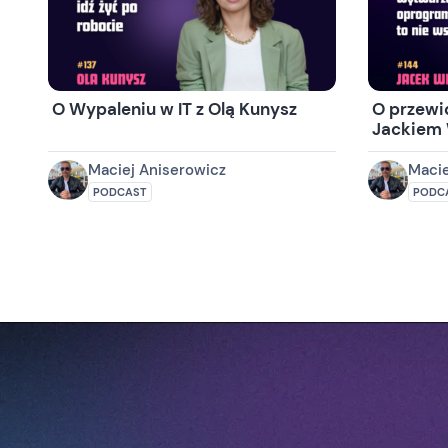
O Wypaleniu w IT z Olą Kunysz
O przewi
Jackiem
Maciej Aniserowicz
Macie
PODCAST
PODC