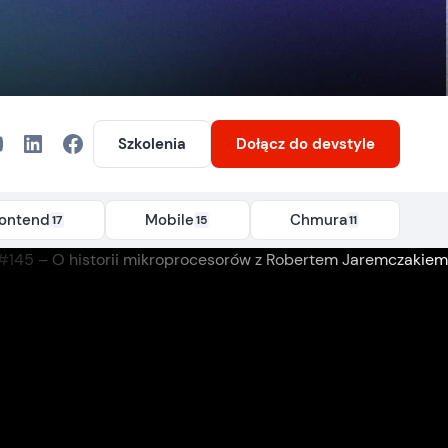
Szkolenia
Dołącz
do devstyle
rontend
Mobile
Chmura
17
15
11