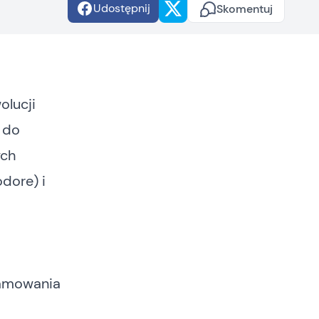
Udostępnij
Skomentuj
olucji
 do
ych
dore) i
ramowania