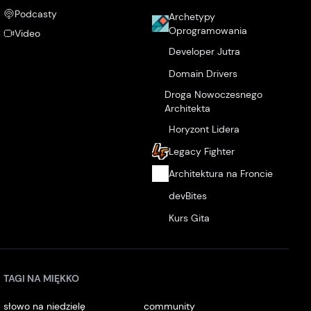
Podcasty
Archetypy
Oprogramowania
Video
Developer Jutra
Domain Drivers
Droga Nowoczesnego
Architekta
Horyzont Lidera
Legacy Fighter
Architektura na Froncie
devBites
Kurs Gita
TAGI NA MIĘKKO
słowo na niedzielę
community