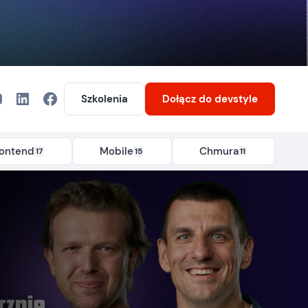
Szkolenia
Dołącz
do devstyle
rontend
Mobile
Chmura
17
15
11