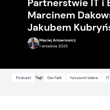
Partnerstwie IT i 
Marcinem Dakows
Jakubem Kubryń
Maciej Aniserowicz
1 września 2025
Tagi:
Podcast
DevTalk
horyzont lidera
IT