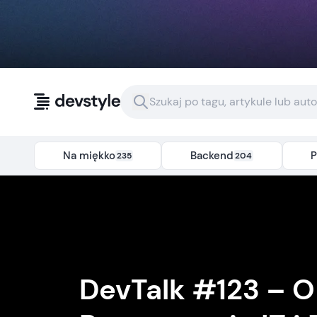
Przejdź do treści
Na miękko
Backend
P
235
204
DevTalk #123 – O