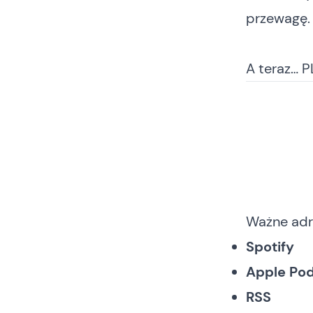
przewagę.
A teraz… P
Ważne adr
Spotify
Apple Po
RSS