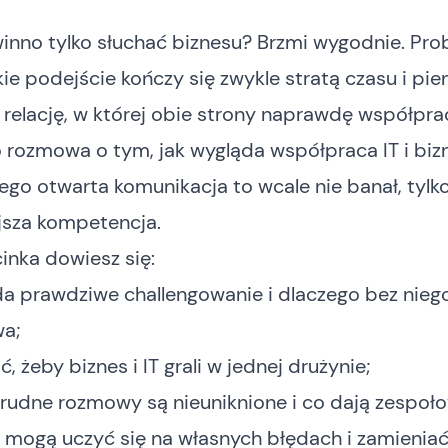
inno tylko słuchać biznesu? Brzmi wygodnie. Pr
kie podejście kończy się zwykle stratą czasu i pie
elację, w której obie strony naprawdę współpra
 rozmowa o tym, jak wygląda współpraca IT i bizn
ego otwarta komunikacja to wcale nie banał, tylk
jsza kompetencja.
inka dowiesz się:
da prawdziwe challengowanie i dlaczego bez nieg
wa;
, żeby biznes i IT grali w jednej drużynie;
rudne rozmowy są nieuniknione i co dają zespoło
y mogą uczyć się na własnych błędach i zamieniać