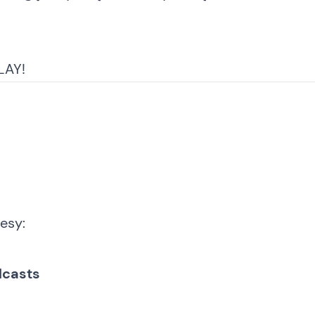
LAY!
esy:
dcasts