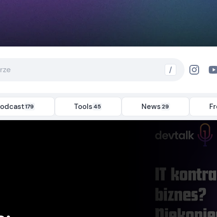
/
odcast
Tools
News
F
179
45
29