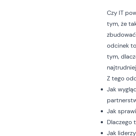
Czy IT pow
tym, że ta
zbudować r
odcinek to
tym, dlacz
najtrudnie
Z tego odc
Jak wyglą
partnerst
Jak sprawić
Dlaczego t
Jak liderz