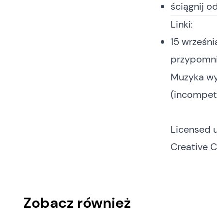
ściągnij o
Linki:
15 wrześni
przypomni
Muzyka wy
(incompet
Licensed 
Creative 
Zobacz również