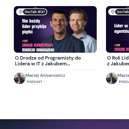
DevTalk #127
DevTalk
O Drodze od Programisty do
O Roli Li
Lidera w IT z Jakubem
z Jakub
Kubryńskim i Marcinem
Dakowskim
Maciej Aniserowicz
Macie
PODCAST
PODC