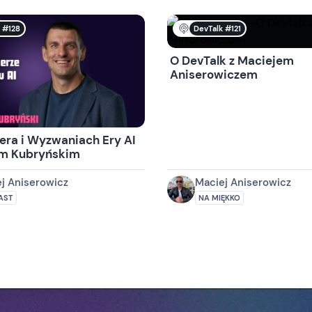
 #128
DevTalk #121
O DevTalk z Maciejem
Aniserowiczem
dera i Wyzwaniach Ery AI
em Kubryńskim
j Aniserowicz
Maciej Aniserowicz
AST
NA MIĘKKO