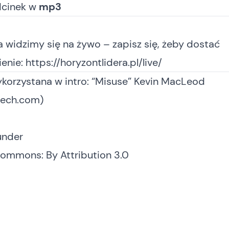
dcinek
w
mp3
a widzimy się na żywo – zapisz się, żeby dostać
enie:
https://horyzontlidera.pl/live/
korzystana w intro: “Misuse” Kevin MacLeod
ech.com)
under
Commons: By Attribution 3.0