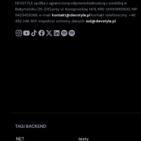
DEVSTYLE spółka z ograniczoną odpowiedzialnością z siedzibą w
Białymstoku (15-215) przy ul. Konopnickiej 14/8, KRS: 0000983500, NIP:
5423453088. e-mail:
kontakt@devstyle.pl
kontakt telefoniczny: +48
452 246 901. Inspektor ochrony danych:
iod@devstyle.pl
X
Instagram
Youtube
TikTok
Facebook
Linkedin
Podcast
Spotify
TAGI BACKEND
.NET
testy