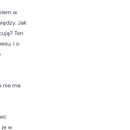
oblem w
niędzy. Jak
cują? Ten
esu, i o
o
o nie ma
wi;
 je w