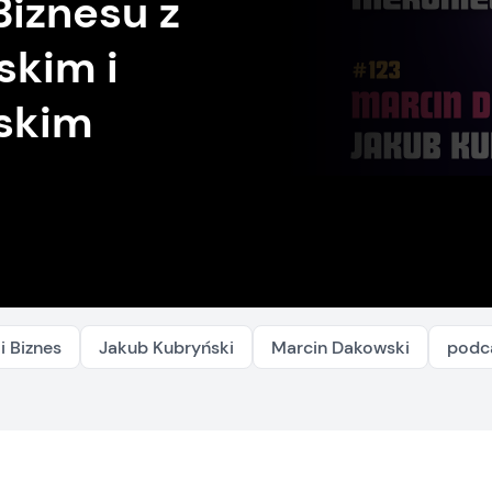
Biznesu z
kim i
skim
 i Biznes
Jakub Kubryński
Marcin Dakowski
podc